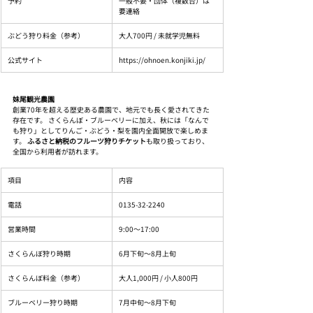
予約
一般不要・団体（複数台）は
要連絡
ぶどう狩り料金（参考）
大人700円 / 未就学児無料
公式サイト
https://ohnoen.konjiki.jp/
妹尾観光農園
創業70年を超える歴史ある農園で、地元でも長く愛されてきた
存在です。 さくらんぼ・ブルーベリーに加え、秋には「なんで
も狩り」としてりんご・ぶどう・梨を園内全面開放で楽しめま
す。 
ふるさと納税のフルーツ狩りチケット
も取り扱っており、
全国から利用者が訪れます。
項目
内容
電話
0135-32-2240
営業時間
9:00〜17:00
さくらんぼ狩り時期
6月下旬〜8月上旬
さくらんぼ料金（参考）
大人1,000円 / 小人800円
ブルーベリー狩り時期
7月中旬〜8月下旬