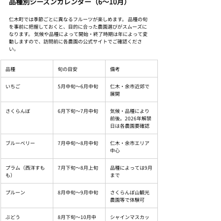
品種別シーズンカレンダー（6〜10月）
仁木町では季節ごとに異なるフルーツが楽しめます。 品種の旬
を事前に把握しておくと、目的に合った農園選びがスムーズに
なります。 気候や品種によって開始・終了時期は年によって変
動しますので、訪問前に各農園の公式サイトでご確認くださ
い。
品種
旬の目安
備考
いちご
5月中旬〜6月中旬
仁木・余市近郊で
展開
さくらんぼ
6月下旬〜7月中旬
気候・品種により
前後。2026年解禁
日は各農園要確認
ブルーベリー
7月中旬〜8月中旬
仁木・余市エリア
中心
プラム（西洋すも
7月下旬〜8月上旬
品種によっては9月
も）
まで
プルーン
8月中旬〜9月中旬
さくらんぼ山観光
農園等で体験可
ぶどう
8月下旬〜10月中
シャインマスカッ