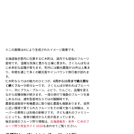
※この画像はAIにより生成されたイメージ画像です。
北海道後志管内に位置する仁木町は、道内でも屈指のフルーツ
産地です。 温暖な気候と豊かな土壌に恵まれ、さくらんぼをは
じめ多彩な品種が育ちます。 町内には観光農園が16件以上集ま
り、年間を通じて多くの観光客やインバウンド旅行者が訪れま
す。
仁木町ならではの魅力のひとつが、
6月から10月まで絶え間な
く続くフルーツのリレー
です。 さくらんぼが終わればブルーベ
リー、次にプラム・プルーン、ぶどう、りんごと、品種を変え
ながら収穫体験が続きます。 一度の旅行で複数のフルーツを楽
しめるのは、通年型産地ならではの醍醐味です。
農薬低減栽培や有機農法に取り組む農園も複数あります。 自然
に近い環境で育てられたフルーツをその場で食べる体験は、ス
ーパーの果物とは別格の新鮮さです。 子ども連れのファミリー
にとっても、食育の観点から人気が高まっています。
後志全域のフルーツ狩り情報は、
北海道後志・余市・仁木のフ
ルーツ狩り完全ガイド 2026
もあわせてご覧ください。