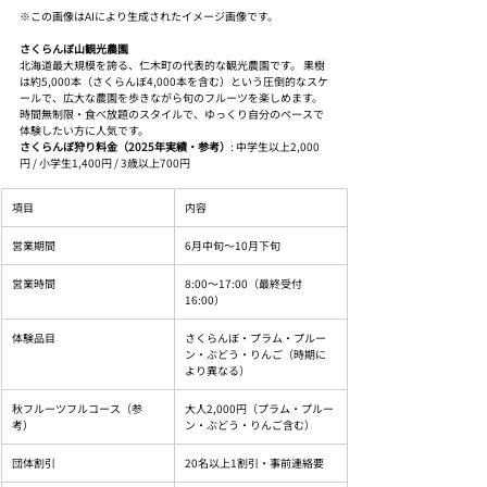
※この画像はAIにより生成されたイメージ画像です。
さくらんぼ山観光農園
北海道最大規模を誇る、仁木町の代表的な観光農園です。 果樹
は約5,000本（さくらんぼ4,000本を含む）という圧倒的なスケ
ールで、広大な農園を歩きながら旬のフルーツを楽しめます。 
時間無制限・食べ放題のスタイルで、ゆっくり自分のペースで
体験したい方に人気です。
さくらんぼ狩り料金（2025年実績・参考）
: 中学生以上2,000
円 / 小学生1,400円 / 3歳以上700円
項目
内容
営業期間
6月中旬〜10月下旬
営業時間
8:00〜17:00（最終受付
16:00）
体験品目
さくらんぼ・プラム・プルー
ン・ぶどう・りんご（時期に
より異なる）
秋フルーツフルコース（参
大人2,000円（プラム・プルー
考）
ン・ぶどう・りんご含む）
団体割引
20名以上1割引・事前連絡要