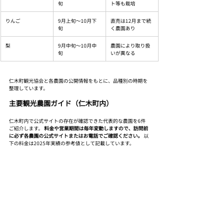
旬
ト等も栽培
りんご
9月上旬〜10月下
直売は12月まで続
旬
く農園あり
梨
9月中旬〜10月中
農園により取り扱
旬
いが異なる
仁木町観光協会と各農園の公開情報をもとに、品種別の時期を
整理しています。
主要観光農園ガイド（仁木町内）
仁木町内で公式サイトの存在が確認できた代表的な農園を6件
ご紹介します。 
料金や営業期間は毎年変動しますので、訪問前
に必ず各農園の公式サイトまたはお電話でご確認ください。
 以
下の料金は2025年実績の参考値として記載しています。