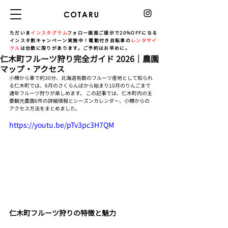
ただいま
インスタグラム
フォロー画面ご提示で20%OFFになる
インスタ割キャンペーン実施中！電動付き自転車の
レンタサイ
クル
は台数に限りがあります。ご予約はお早めに。
仁木町フルーツ狩り完全ガイド 2026｜農園
マップ・アクセス
小樽から車で約30分、北海道有数のフルーツ産地として知られ
る仁木町では、6月のさくらんぼから始まり10月のりんごまで
通年フルーツ狩りが楽しめます。 この記事では、仁木町内の主
要観光農園6件の詳細情報とシーズンカレンダー、小樽からの
アクセス方法をまとめました。
https://youtu.be/pTv3pc3H7QM
仁木町フルーツ狩りの特徴と魅力