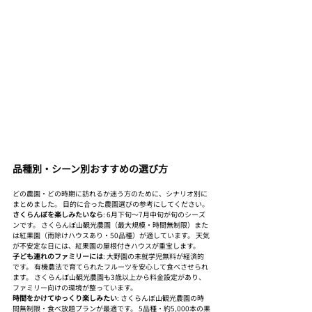
品種別・シーン別おすすめの選び方
どの農園・どの時期に訪れるか迷う方のために、シナリオ別に
まとめました。 目的に合った農園選びの参考にしてください。
さくらんぼを楽しみたいなら
: 6月下旬〜7月中旬が旬のシーズ
ンです。 さくらんぼ山観光農園（最大規模・時間無制限）また
は紅果園（雨除けハウスあり・50品種）が適しています。 天気
が不安定な日には、紅果園の屋根付きハウスが重宝します。
子ども連れのファミリーには
: 大野園の未就学児無料が経済的
です。 有機農法で育てられたフルーツを安心して食べさせられ
ます。 さくらんぼ山観光農園も3歳以上から料金設定があり、
ファミリー向けの環境が整っています。
時間をかけてゆっくり楽しみたい
: さくらんぼ山観光農園の時
間無制限・食べ放題プランが最適です。 5品種・約5,000本の果