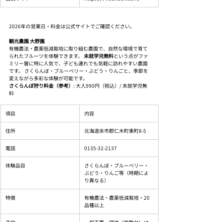
2026年の営業日・料金は公式サイトでご確認ください。
観光農園 大野園
有機農法・農薬低減栽培に取り組む農園で、自然な環境で育て
られたフルーツを体験できます。 
未就学児無料
という点がファ
ミリー層に特に人気で、子ども連れでも気軽に訪れやすい農園
です。 さくらんぼ・ブルーベリー・ぶどう・りんごと、季節を
変えながら多彩な体験が可能です。
さくらんぼ狩り料金（参考）
: 大人990円（税込）/ 未就学児無
料
項目
内容
住所
北海道余市郡仁木町東町8-5
電話
0135-32-2137
体験品目
さくらんぼ・ブルーベリー・
ぶどう・りんご等（時期によ
り異なる）
特徴
有機農法・農薬低減栽培・20
品種以上