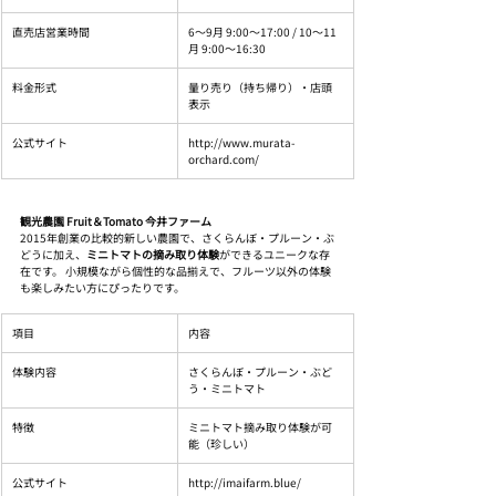
直売店営業時間
6〜9月 9:00〜17:00 / 10〜11
月 9:00〜16:30
料金形式
量り売り（持ち帰り）・店頭
表示
公式サイト
http://www.murata-
orchard.com/
観光農園 Fruit＆Tomato 今井ファーム
2015年創業の比較的新しい農園で、さくらんぼ・プルーン・ぶ
どうに加え、
ミニトマトの摘み取り体験
ができるユニークな存
在です。 小規模ながら個性的な品揃えで、フルーツ以外の体験
も楽しみたい方にぴったりです。
項目
内容
体験内容
さくらんぼ・プルーン・ぶど
う・ミニトマト
特徴
ミニトマト摘み取り体験が可
能（珍しい）
公式サイト
http://imaifarm.blue/