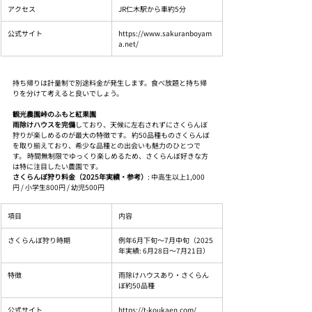
アクセス
JR仁木駅から車約5分
公式サイト
https://www.sakuranboyam
a.net/
持ち帰りは計量制で別途料金が発生します。食べ放題と持ち帰
りを分けて考えると良いでしょう。
観光農園峠のふもと紅果園
雨除けハウスを完備
しており、天候に左右されずにさくらんぼ
狩りが楽しめるのが最大の特徴です。 約50品種ものさくらんぼ
を取り揃えており、希少な品種との出会いも魅力のひとつで
す。 時間無制限でゆっくり楽しめるため、さくらんぼ好きな方
は特に注目したい農園です。
さくらんぼ狩り料金（2025年実績・参考）
: 中高生以上1,000
円 / 小学生800円 / 幼児500円
項目
内容
さくらんぼ狩り時期
例年6月下旬〜7月中旬（2025
年実績: 6月28日〜7月21日）
特徴
雨除けハウスあり・さくらん
ぼ約50品種
公式サイト
https://t-koukaen.com/