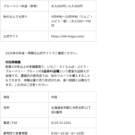
ブルーベリー料金（参考）
大人600円 / 小人500円
秋のなんでも狩り
9月中旬〜10月中旬（りんご・
ぶどう・梨）/ 大人500〜700
円
公式サイト
https://niki-kajyu.com/
2026年の料金・時期は公式サイトでご確認ください。
村田果樹園
創業130年以上の老舗農園で、いちご・さくらんぼ・ぶどう・
ブルーベリー・プルーンの
5品目45品種
という豊富な品揃えが
自慢です。 農園内の直売店では、旬のフルーツを購入すること
もできます。 体験は量り売り形式のため、食べ放題とは異なり
ます。この点はご注意ください。
項目
内容
住所
北海道余市郡仁木町北町12丁
目3番地
電話 / FAX
0135-32-2201
果物狩り営業時間
9:00〜16:00（6〜10月）