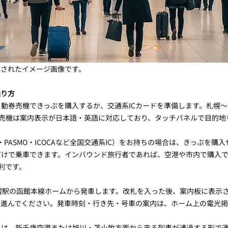
成されたイメージ画像です。
通り方
動券売機できっぷを購入するか、交通系ICカードを準備します。札幌
券売機は案内表示が日本語・英語に対応しており、タッチパネルで目的地
uica・PASMO・ICOCAなど全国交通系IC）をお持ちの場合は、きっぷを購
けで乗車できます。インバウンド旅行者であれば、空港や市内で購入できる
便利です。
幌駅の函館本線ホームから発車します。改札を入った後、案内板に表示
て進んでください。発車時刻・行き先・号車の案内は、ホーム上の電光
トは、新千歳空港または旭川・苫小牧方面から来る列車が通過する形で