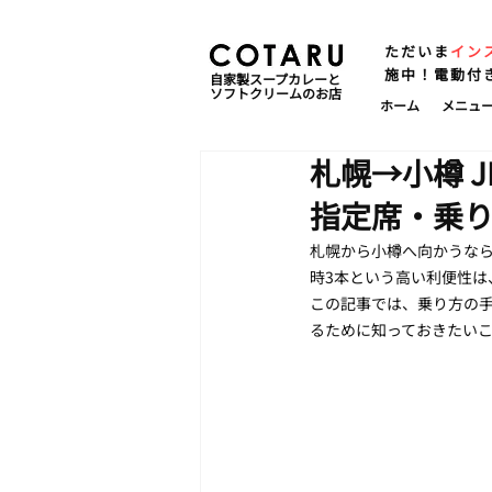
ただいま
イン
施中！電動付
自家製スープカレーと
ソフトクリームのお店
ホーム
メニュ
札幌→小樽 
指定席・乗
札幌から小樽へ向かうなら
時3本という高い利便性
この記事では、乗り方の
るために知っておきたい