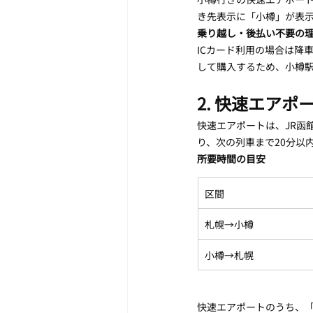
き先表示に「小樽」が表
乗り越し・後払い不要の
ICカード利用の場合は降
して購入するため、小樽
2. 快速エア
快速エアポートは、JR函
り、次の列車まで20分以
所要時間の目安
区間
札幌→小樽
小樽→札幌
快速エアポートのうち、