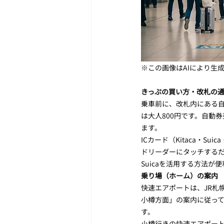
※この画像はAIにより生
きっぷの買い方・改札の
乗車前に、改札内にある自
は大人800円です。自動
ます。
ICカード（Kitaca・S
ドリーダーにタッチするだ
Suicaを活用する方法が
乗り場（ホーム）の案内
快速エアポートは、JR札
小樽方面」の案内に従っ
す。
小樽行きの快速エアポー