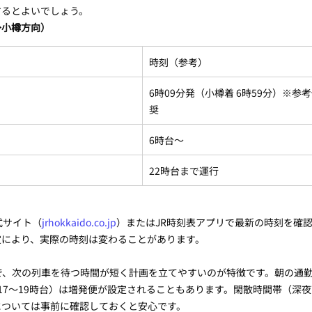
するとよいでしょう。
→小樽方向）
時刻（参考）
6時09分発（小樽着 6時59分）※参
奨
6時台〜
22時台まで運行
式サイト（
jrhokkaido.co.jp
）またはJR時刻表アプリで最新の時刻を確
定により、実際の時刻は変わることがあります。
で、次の列車を待つ時間が短く計画を立てやすいのが特徴です。朝の通勤
17〜19時台）は増発便が設定されることもあります。閑散時間帯（深
については事前に確認しておくと安心です。