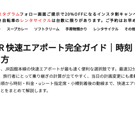
スタグラム
フォロー画面ご提示で20%OFFになるインスタ割キャン
き自転車の
レンタサイクル
は台数に限りがあります。ご予約はお早
ー
スープカレー
ソフトクリーム
手荷物預かり
レンタサイクル
その
JR 快速エアポート完全ガイド｜時
り方
、JR函館本線の快速エアポートが最も速く便利な選択肢です。最速32分
は、旅行者にとって乗り継ぎの計算が立てやすく、当日の計画変更にも柔
手順から時刻・料金・uシート指定席・小樽到着後の動線まで、快速エア
ことをまとめて解説します。