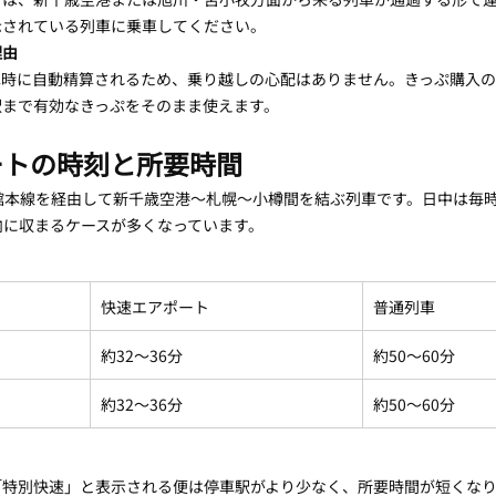
示されている列車に乗車してください。
理由
車時に自動精算されるため、乗り越しの心配はありません。きっぷ購入
駅まで有効なきっぷをそのまま使えます。
ポートの時刻と所要時間
館本線を経由して新千歳空港〜札幌〜小樽間を結ぶ列車です。日中は毎
内に収まるケースが多くなっています。
快速エアポート
普通列車
約32〜36分
約50〜60分
約32〜36分
約50〜60分
「特別快速」と表示される便は停車駅がより少なく、所要時間が短くな