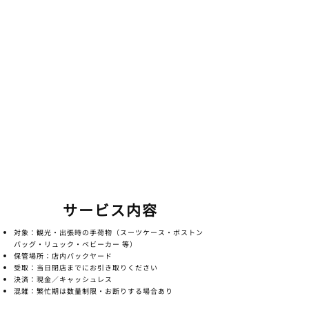
サービス内容
対象：観光・出張時の手荷物（スーツケース・ボストン
バッグ・リュック・ベビーカー 等）
保管場所：店内バックヤード
受取：当日閉店までにお引き取りください
決済：現金／キャッシュレス
混雑：繁忙期は数量制限・お断りする場合あり