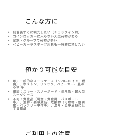
こんな方に
到着後すぐに観光したい（チェックイン前）
コインロッカーに入らない大型荷物がある
家族・グループで荷物が多い
ベビーカーやスポーツ用具も一時的に預けたい
預かり可能な目安
可：一般的なスーツケース（～28–30インチ程
度）、ボストン、リュック、ベビーカー、畳め
る傘 等
相談：スキー・スノーボード・長尺物・超大型
スーツケース
不可：貴重品（現金・貴金属・パスポート
等）、生鮮・要冷蔵品、危険物（可燃物・鋭利
物・バッテリー単体等）、法令・公序良俗に反
する物品
ご利用上の注意