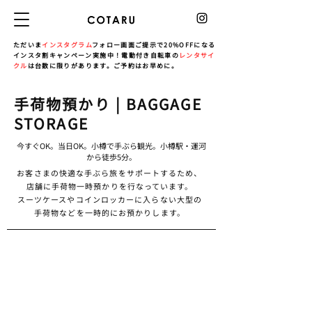
ただいま
インスタグラム
フォロー画面ご提示で20%OFFになる
インスタ割キャンペーン実施中！電動付き自転車の
レンタサイ
クル
は台数に限りがあります。ご予約はお早めに。
手荷物預かり | BAGGAGE
STORAGE
今すぐOK。当日OK。小樽で手ぶら観光。小樽駅・運河
から徒歩5分。
お客さまの快適な手ぶら旅をサポートするため、
店舗に手荷物一時預かりを行なっています。
スーツケースやコインロッカーに入らない大型の
手荷物などを一時的にお預かりします。