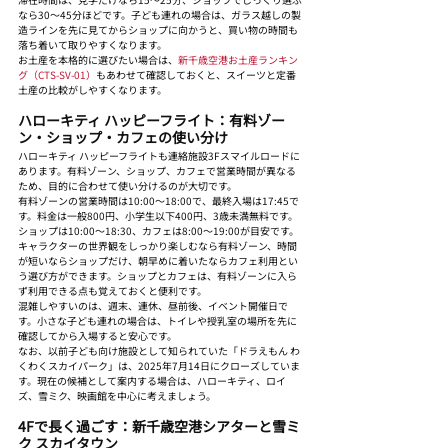
なら30〜45分ほどです。子ども連れの場合は、ガラス越しの製
造ラインを先に見てからショップに向かうと、買い物の時間も
落ち着いて取りやすくなります。
お土産を本格的に選びたい場合は、
新千歳空港お土産ランキン
グ（CTS-SV-01）
もあわせて確認しておくと、スイーツと定番
土産の比較がしやすくなります。
ハローキティ ハッピーフライト：有料ゾー
ン・ショップ・カフェの使い分け
ハローキティ ハッピーフライトも連絡施設3Fスマイルロードに
あります。有料ゾーン、ショップ、カフェで営業時間が異なる
ため、目的に合わせて使い分けるのが大切です。
有料ゾーンの営業時間は10:00〜18:00で、最終入場は17:45で
す。料金は一般800円、小学生以下400円、3歳未満無料です。
ショップは10:00〜18:30、カフェは8:00〜19:00が目安です。
キャラクターの世界観をしっかり楽しむなら有料ゾーン、時間
が短いならショップだけ、朝早めに着いたならカフェ利用とい
う選び方ができます。ショップとカフェは、有料ゾーンに入ら
ず利用できる点も覚えておくと便利です。
混雑しやすいのは、週末、連休、昼前後、イベント開催日で
す。小さな子ども連れの場合は、トイレや授乳室の場所を先に
確認してから入場すると安心です。
なお、以前子ども向け施設として知られていた「ドラえもん わ
くわくスカイパーク」は、2025年7月14日にクローズしていま
す。現在の候補として案内する場合は、ハローキティ、ロイ
ズ、雪ミク、映画館を中心に考えましょう。
4Fで長く過ごす：新千歳空港シアターと雪ミ
ク スカイタウン