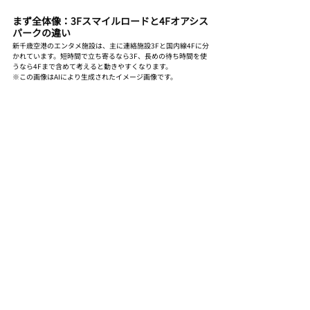
まず全体像：3Fスマイルロードと4Fオアシス
パークの違い
新千歳空港のエンタメ施設は、主に連絡施設3Fと国内線4Fに分
かれています。短時間で立ち寄るなら3F、長めの待ち時間を使
うなら4Fまで含めて考えると動きやすくなります。
※この画像はAIにより生成されたイメージ画像です。