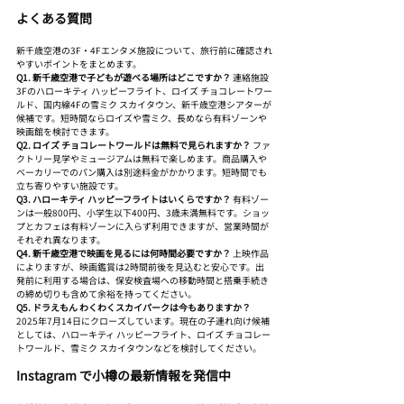
よくある質問
新千歳空港の3F・4Fエンタメ施設について、旅行前に確認され
やすいポイントをまとめます。
Q1. 新千歳空港で子どもが遊べる場所はどこですか？
 連絡施設
3Fのハローキティ ハッピーフライト、ロイズ チョコレートワー
ルド、国内線4Fの雪ミク スカイタウン、新千歳空港シアターが
候補です。短時間ならロイズや雪ミク、長めなら有料ゾーンや
映画館を検討できます。
Q2. ロイズ チョコレートワールドは無料で見られますか？
 ファ
クトリー見学やミュージアムは無料で楽しめます。商品購入や
ベーカリーでのパン購入は別途料金がかかります。短時間でも
立ち寄りやすい施設です。
Q3. ハローキティ ハッピーフライトはいくらですか？
 有料ゾー
ンは一般800円、小学生以下400円、3歳未満無料です。ショッ
プとカフェは有料ゾーンに入らず利用できますが、営業時間が
それぞれ異なります。
Q4. 新千歳空港で映画を見るには何時間必要ですか？
 上映作品
によりますが、映画鑑賞は2時間前後を見込むと安心です。出
発前に利用する場合は、保安検査場への移動時間と搭乗手続き
の締め切りも含めて余裕を持ってください。
Q5. ドラえもん わくわくスカイパークは今もありますか？
2025年7月14日にクローズしています。現在の子連れ向け候補
としては、ハローキティ ハッピーフライト、ロイズ チョコレー
トワールド、雪ミク スカイタウンなどを検討してください。
Instagram で小樽の最新情報を発信中