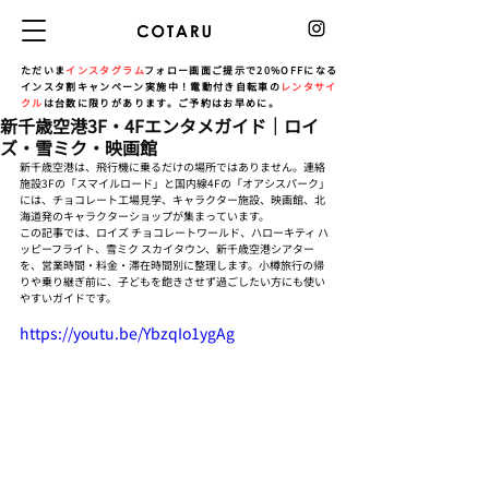
ただいま
インスタグラム
フォロー画面ご提示で20%OFFになる
インスタ割キャンペーン実施中！電動付き自転車の
レンタサイ
クル
は台数に限りがあります。ご予約はお早めに。
新千歳空港3F・4Fエンタメガイド｜ロイ
ズ・雪ミク・映画館
新千歳空港は、飛行機に乗るだけの場所ではありません。連絡
施設3Fの「スマイルロード」と国内線4Fの「オアシスパーク」
には、チョコレート工場見学、キャラクター施設、映画館、北
海道発のキャラクターショップが集まっています。
この記事では、ロイズ チョコレートワールド、ハローキティ ハ
ッピーフライト、雪ミク スカイタウン、新千歳空港シアター
を、営業時間・料金・滞在時間別に整理します。小樽旅行の帰
りや乗り継ぎ前に、子どもを飽きさせず過ごしたい方にも使い
やすいガイドです。
https://youtu.be/YbzqIo1ygAg