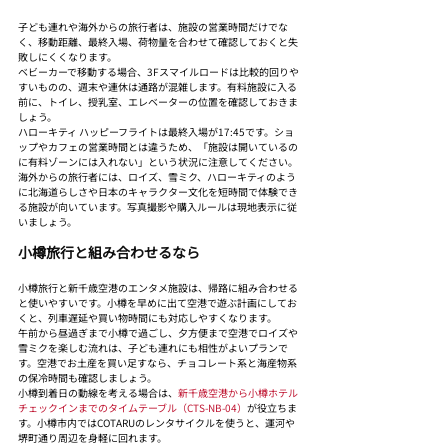
子ども連れや海外からの旅行者は、施設の営業時間だけでな
く、移動距離、最終入場、荷物量を合わせて確認しておくと失
敗しにくくなります。
ベビーカーで移動する場合、3Fスマイルロードは比較的回りや
すいものの、週末や連休は通路が混雑します。有料施設に入る
前に、トイレ、授乳室、エレベーターの位置を確認しておきま
しょう。
ハローキティ ハッピーフライトは最終入場が17:45です。ショ
ップやカフェの営業時間とは違うため、「施設は開いているの
に有料ゾーンには入れない」という状況に注意してください。
海外からの旅行者には、ロイズ、雪ミク、ハローキティのよう
に北海道らしさや日本のキャラクター文化を短時間で体験でき
る施設が向いています。写真撮影や購入ルールは現地表示に従
いましょう。
小樽旅行と組み合わせるなら
小樽旅行と新千歳空港のエンタメ施設は、帰路に組み合わせる
と使いやすいです。小樽を早めに出て空港で遊ぶ計画にしてお
くと、列車遅延や買い物時間にも対応しやすくなります。
午前から昼過ぎまで小樽で過ごし、夕方便まで空港でロイズや
雪ミクを楽しむ流れは、子ども連れにも相性がよいプランで
す。空港でお土産を買い足すなら、チョコレート系と海産物系
の保冷時間も確認しましょう。
小樽到着日の動線を考える場合は、
新千歳空港から小樽ホテル
チェックインまでのタイムテーブル（CTS-NB-04）
が役立ちま
す。小樽市内ではCOTARUのレンタサイクルを使うと、運河や
堺町通り周辺を身軽に回れます。