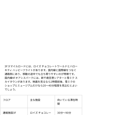
3Fスマイルロードには、ロイズ チョコレートワールドとハロー
キティ ハッピーフライトがあります。国内線と国際線をつなぐ
通路側にあり、移動の途中でも立ち寄りやすいのが特徴です。
国内線4Fオアシスパークには、新千歳空港シアターと雪ミク ス
カイタウンがあります。映画を見るなら2時間前後、雪ミクの
ショップとミュージアムだけなら20〜40分程度を見込むとよい
でしょう。
フロア
主な施設
向いている滞在時
間
連絡施設3F
ロイズ チョコレー
30分〜90分