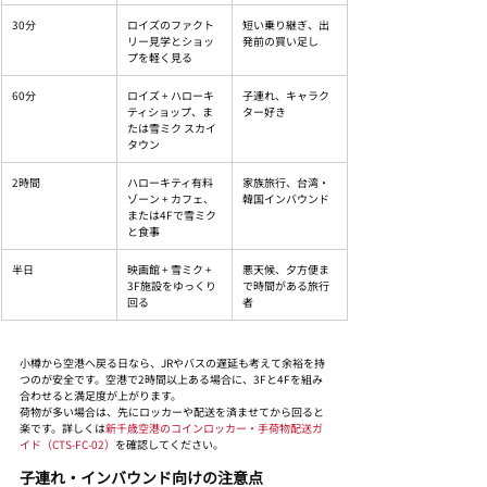
30分
ロイズのファクト
短い乗り継ぎ、出
リー見学とショッ
発前の買い足し
プを軽く見る
60分
ロイズ + ハローキ
子連れ、キャラク
ティショップ、ま
ター好き
たは雪ミク スカイ
タウン
2時間
ハローキティ有料
家族旅行、台湾・
ゾーン + カフェ、
韓国インバウンド
または4Fで雪ミク
と食事
半日
映画館 + 雪ミク + 
悪天候、夕方便ま
3F施設をゆっくり
で時間がある旅行
回る
者
小樽から空港へ戻る日なら、JRやバスの遅延も考えて余裕を持
つのが安全です。空港で2時間以上ある場合に、3Fと4Fを組み
合わせると満足度が上がります。
荷物が多い場合は、先にロッカーや配送を済ませてから回ると
楽です。詳しくは
新千歳空港のコインロッカー・手荷物配送ガ
イド（CTS-FC-02）
を確認してください。
子連れ・インバウンド向けの注意点