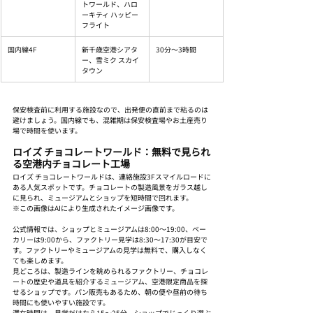
トワールド、ハロ
ーキティ ハッピー
フライト
国内線4F
新千歳空港シアタ
30分〜3時間
ー、雪ミク スカイ
タウン
保安検査前に利用する施設なので、出発便の直前まで粘るのは
避けましょう。国内線でも、混雑期は保安検査場やお土産売り
場で時間を使います。
ロイズ チョコレートワールド：無料で見られ
る空港内チョコレート工場
ロイズ チョコレートワールドは、連絡施設3Fスマイルロードに
ある人気スポットです。チョコレートの製造風景をガラス越し
に見られ、ミュージアムとショップを短時間で回れます。
※この画像はAIにより生成されたイメージ画像です。
公式情報では、ショップとミュージアムは8:00〜19:00、ベー
カリーは9:00から、ファクトリー見学は8:30〜17:30が目安で
す。ファクトリーやミュージアムの見学は無料で、購入しなく
ても楽しめます。
見どころは、製造ラインを眺められるファクトリー、チョコレ
ートの歴史や道具を紹介するミュージアム、空港限定商品を探
せるショップです。パン販売もあるため、朝の便や昼前の待ち
時間にも使いやすい施設です。
滞在時間は、見学だけなら15〜25分、ショップでじっくり選ぶ