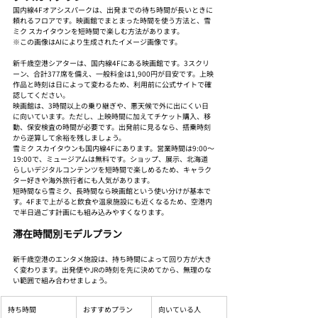
国内線4Fオアシスパークは、出発までの待ち時間が長いときに
頼れるフロアです。映画館でまとまった時間を使う方法と、雪
ミク スカイタウンを短時間で楽しむ方法があります。
※この画像はAIにより生成されたイメージ画像です。
新千歳空港シアターは、国内線4Fにある映画館です。3スクリ
ーン、合計377席を備え、一般料金は1,900円が目安です。上映
作品と時刻は日によって変わるため、利用前に公式サイトで確
認してください。
映画館は、3時間以上の乗り継ぎや、悪天候で外に出にくい日
に向いています。ただし、上映時間に加えてチケット購入、移
動、保安検査の時間が必要です。出発前に見るなら、搭乗時刻
から逆算して余裕を残しましょう。
雪ミク スカイタウンも国内線4Fにあります。営業時間は9:00〜
19:00で、ミュージアムは無料です。ショップ、展示、北海道
らしいデジタルコンテンツを短時間で楽しめるため、キャラク
ター好きや海外旅行者にも人気があります。
短時間なら雪ミク、長時間なら映画館という使い分けが基本で
す。4Fまで上がると飲食や温泉施設にも近くなるため、空港内
で半日過ごす計画にも組み込みやすくなります。
滞在時間別モデルプラン
新千歳空港のエンタメ施設は、持ち時間によって回り方が大き
く変わります。出発便やJRの時刻を先に決めてから、無理のな
い範囲で組み合わせましょう。
持ち時間
おすすめプラン
向いている人