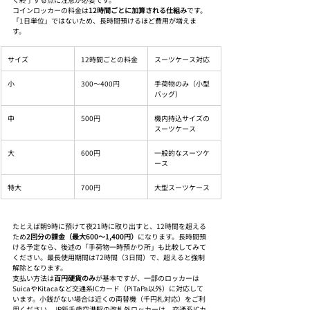
コインロッカーの料金は
12時間ごとに加算される仕組み
です。
「1日単位」ではないため、長時間預けるほど費用が増えま
す。
サイズ
12時間ごとの料金
スーツケース対応
小
300〜400円
手荷物のみ（小型
バッグ）
中
500円
機内持込サイズの
スーツケース
大
600円
一般的なスーツケ
ース
特大
700円
大型スーツケース
たとえば朝9時に預けて夜21時に取り出すと、12時間を超える
ため
2回分の課金（最大600〜1,400円）
になります。長時間預
ける予定なら、後述の「手荷物一時預かり所」も比較してみて
ください。最長使用期間は72時間（3日間）で、超えると強制
解除となります。
支払い方法は
百円硬貨のみ
が基本ですが、一部のロッカーは
SuicaやKitacaなど交通系ICカード（PiTaPa以外）に対応して
います。小銭がない場合は近くの両替機（千円札対応）をご利
用ください。JR新千歳空港駅の改札外ロッカーは、交通系ICカ