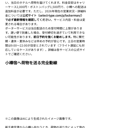
い、当日のホテルへ荷物を届けてくれます。料金目安はキャリ
ーケース2,000円・ボストンバッグ1,500円で、小樽への配送は
追加料金が必要です。ただし、2026年現在の営業状況・詳細料
金については
公式サイト（select-type.com/p/lockerman/）
で必ず最新情報を確認してください
。サービス内容・料金は変
更される場合があります。
ポーターサービスは当日配送のため受付時間に上限がありま
す。遅い便で到着した場合、受付締切を過ぎていて利用できな
い可能性があります。
前日予約を強くお勧めします。
特に繁忙
期・連休・夏休みなどは早めの予約が安心です。土日の営業時
間は9:00〜22:00が目安とされています（フライト遅延にも対
応しているケースがあります）。詳細は各サービスの公式サイ
トでご確認ください。
小樽宿へ荷物を送る完全動線
※この画像はAIにより生成されたイメージ画像です。
新千歳空港から小樽へ向かうとき、荷物の送り方によって旅の