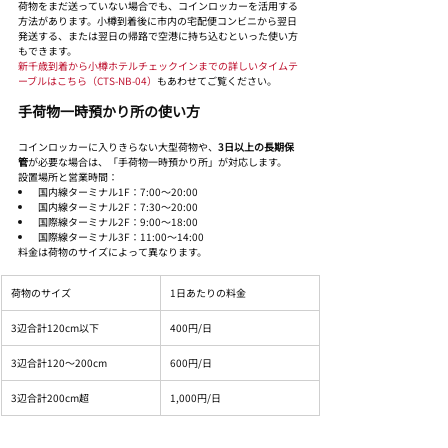
荷物をまだ送っていない場合でも、コインロッカーを活用する
方法があります。小樽到着後に市内の宅配便コンビニから翌日
発送する、または翌日の帰路で空港に持ち込むといった使い方
もできます。
新千歳到着から小樽ホテルチェックインまでの詳しいタイムテ
ーブルはこちら（CTS-NB-04）
もあわせてご覧ください。
手荷物一時預かり所の使い方
コインロッカーに入りきらない大型荷物や、
3日以上の長期保
管
が必要な場合は、「手荷物一時預かり所」が対応します。
設置場所と営業時間：
国内線ターミナル1F：7:00〜20:00
国内線ターミナル2F：7:30〜20:00
国際線ターミナル2F：9:00〜18:00
国際線ターミナル3F：11:00〜14:00
料金は荷物のサイズによって異なります。
荷物のサイズ
1日あたりの料金
3辺合計120cm以下
400円/日
3辺合計120〜200cm
600円/日
3辺合計200cm超
1,000円/日