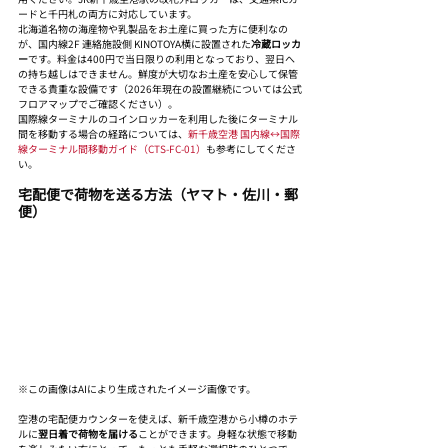
ードと千円札の両方に対応しています。
北海道名物の海産物や乳製品をお土産に買った方に便利なの
が、国内線2F 連絡施設側 KINOTOYA横に設置された
冷蔵ロッカ
ー
です。料金は400円で当日限りの利用となっており、翌日へ
の持ち越しはできません。鮮度が大切なお土産を安心して保管
できる貴重な設備です（2026年現在の設置継続については公式
フロアマップでご確認ください）。
国際線ターミナルのコインロッカーを利用した後にターミナル
間を移動する場合の経路については、
新千歳空港 国内線↔国際
線ターミナル間移動ガイド（CTS-FC-01）
も参考にしてくださ
い。
宅配便で荷物を送る方法（ヤマト・佐川・郵
便）
※この画像はAIにより生成されたイメージ画像です。
空港の宅配便カウンターを使えば、新千歳空港から小樽のホテ
ルに
翌日着で荷物を届ける
ことができます。身軽な状態で移動