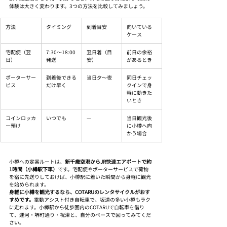
体験は大きく変わります。3つの方法を比較してみましょう。
方法
タイミング
到着目安
向いている
ケース
宅配便（翌
7:30〜18:00
翌日着（目
前日の余裕
日）
発送
安）
があるとき
ポーターサー
到着後できる
当日夕〜夜
同日チェッ
ビス
だけ早く
クインで身
軽に動きた
いとき
コインロッカ
いつでも
—
当日観光後
ー預け
に小樽へ向
かう場合
小樽への定番ルートは、
新千歳空港からJR快速エアポートで約
1時間（小樽駅下車）
です。宅配便やポーターサービスで荷物
を宿に先送りしておけば、小樽駅に着いた瞬間から身軽に観光
を始められます。
身軽に小樽を観光するなら、COTARUのレンタサイクルがおす
すめです。
電動アシスト付き自転車で、坂道の多い小樽もラク
に走れます。小樽駅から徒歩圏内のCOTARUで自転車を借り
て、運河・堺町通り・祝津と、自分のペースで回ってみてくだ
さい。