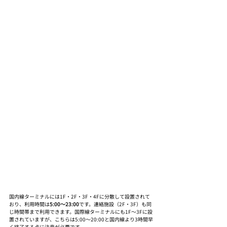
国内線ターミナルには1F・2F・3F・4Fに分散して設置されて
おり、利用時間は
5:00〜23:00
です。連絡施設（2F・3F）も同
じ時間帯まで利用できます。国際線ターミナルにも1F〜3Fに設
置されていますが、こちらは5:00〜20:00と国内線より3時間早
く終了する点に注意が必要です。