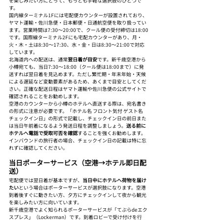
を楽しみたい方にとって、もっとも手軽な選択肢のひとつで
す。
国内線ターミナル1Fには宅配便カウンターが設置されており、
ヤマト運輸・佐川急便・日本郵便・日通航空便を取り扱ってい
ます。営業時間は7:30〜20:00で、クール便の受付締切は18:00
です。国際線ターミナル2Fにも宅配カウンターがあり、月・
火・木・土は8:30〜17:30、水・金・日は8:30〜21:00で対応
しています。
北海道内への配送は、通常
翌日着が目安
です。新千歳空港から
小樽宛ても、当日7:30〜18:00（クール便は18:00まで）に発
送すれば翌日着を見込めます。ただし繁忙期・年末年始・天候
による遅延など変動要素があるため、あくまで目安としてくだ
さい。正確な配送日程はヤマト運輸や佐川急便の公式サイトで
確認されることをお勧めします。
空港のカウンターから小樽のホテルへ直送する際は、宛名書き
の形式に注意が必要です。「ホテル名 フロント気付 ゲスト名 
チェックイン日」の形式で記載し、チェックイン日の前日また
は当日午前着になるよう発送日程を調整しましょう。
送る前に
ホテルへ電話で受取可否を確認
することを強くお勧めします。
インバウンドの旅行者の場合、チェックイン日の記載は特に忘
れずに確認してください。
当日ポーターサービス（空港→ホテル即日配
送）
宅配便では翌日着が基本ですが、
当日中にホテルへ荷物を届け
たい
という場合はポーターサービスが選択肢になります。空港
到着後すぐに動きたい方、夕方にチェックインして夜から観光
を楽しみたい方に向いています。
新千歳空港でよく知られるポーターサービスが「てぶらdeエク
スプレス」（Lockerman）です。到着ロビーで受け付けを行