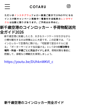
ただいま
インスタグラム
フォロー画面ご提示で20%OFFになる
インスタ割キャンペーン実施中！電動付き自転車の
レンタサイ
クル
は台数に限りがあります。ご予約はお早めに。
新千歳空港のコインロッカー・手荷物配送完
全ガイド2026
新千歳空港に到着したとき、大きなスーツケースを引きながら
小樽を観光するのは想像以上に大変です。この記事では、「コ
インロッカーで空港内に預ける」「宅配便で翌日ホテルに送
る」「ポーターサービスで当日届ける」という
3つの解決策を
場所・料金・手順ごとに完全ガイドします
。荷物対策を事前に
把握して、身軽な小樽観光を実現しましょう。
https://youtu.be/DUhknWKVl_c
新千歳空港のコインロッカー完全ガイド