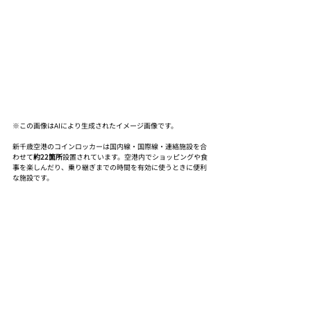
※この画像はAIにより生成されたイメージ画像です。
新千歳空港のコインロッカーは国内線・国際線・連絡施設を合
わせて
約22箇所
設置されています。空港内でショッピングや食
事を楽しんだり、乗り継ぎまでの時間を有効に使うときに便利
な施設です。