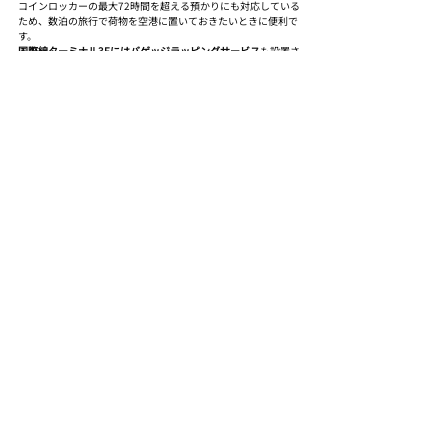
コインロッカーの最大72時間を超える預かりにも対応している
ため、数泊の旅行で荷物を空港に置いておきたいときに便利で
す。
国際線ターミナル3Fにはバゲッジラッピングサービス
も設置さ
れています。料金は3辺合計160cm以下で1,100円、160cm超
で1,650円です。紛失防止や衛生面が気になる方は活用してみ
てください。