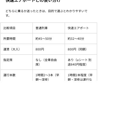
快速エアポートとの使い分け
どちらに乗るか迷ったときは、目的で選ぶとわかりやすいで
す。
比較項目
普通列車
快速エアポート
所要時間
約45〜50分
約32〜40分
運賃（大人）
800円
800円（同額）
指定席
なし（全車自由
あり（uシート 別
席）
途840円程度）
運行本数
1時間2〜3本（早
1時間2本程度（早
朝〜深夜）
朝・深夜は運行な
し）
途中下車
銭函・朝里・南小
これらの駅には停
樽に停まる
まらない
向いている場面
途中下車・車窓・
新千歳空港乗り継
時間に余裕がある
ぎ・時間優先・荷
物多め
運賃は同額なので、小樽だけを目指すなら快速エアポートが効