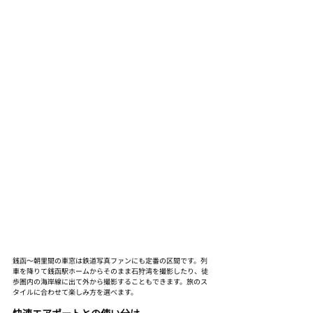
銭函〜朝里間の車窓は鉄道写真ファンにも定番の区間です。列
車を降りて銭函駅ホームからそのまま石狩湾を撮影したり、徒
歩圏内の海岸線に出て外から撮影することもできます。旅のス
タイルに合わせて楽しみ方を選べます。