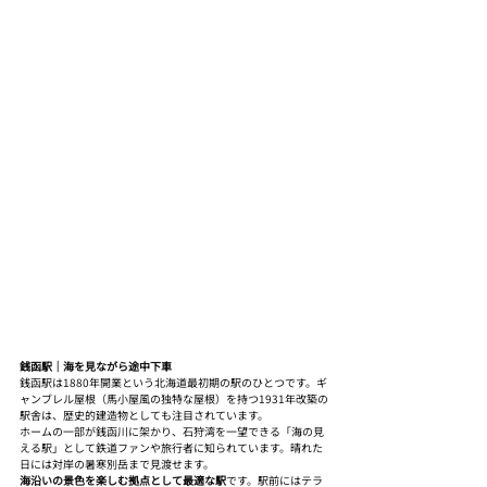
銭函駅｜海を見ながら途中下車
銭函駅は1880年開業という北海道最初期の駅のひとつです。ギ
ャンブレル屋根（馬小屋風の独特な屋根）を持つ1931年改築の
駅舎は、歴史的建造物としても注目されています。
ホームの一部が銭函川に架かり、石狩湾を一望できる「海の見
える駅」として鉄道ファンや旅行者に知られています。晴れた
日には対岸の暑寒別岳まで見渡せます。
海沿いの景色を楽しむ拠点として最適な駅
です。駅前にはテラ