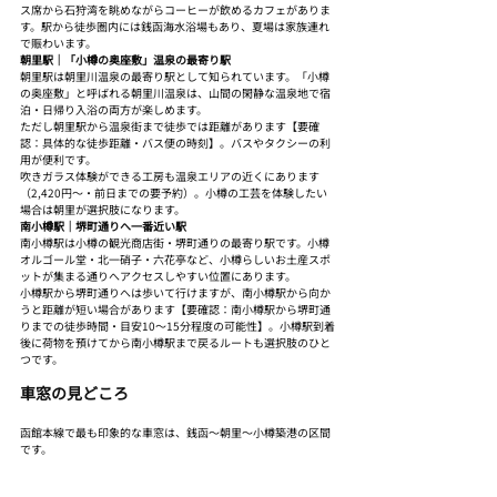
ス席から石狩湾を眺めながらコーヒーが飲めるカフェがありま
す。駅から徒歩圏内には銭函海水浴場もあり、夏場は家族連れ
で賑わいます。
朝里駅｜「小樽の奥座敷」温泉の最寄り駅
朝里駅は朝里川温泉の最寄り駅として知られています。「小樽
の奥座敷」と呼ばれる朝里川温泉は、山間の閑静な温泉地で宿
泊・日帰り入浴の両方が楽しめます。
ただし朝里駅から温泉街まで徒歩では距離があります【要確
認：具体的な徒歩距離・バス便の時刻】。バスやタクシーの利
用が便利です。
吹きガラス体験ができる工房も温泉エリアの近くにあります
（2,420円〜・前日までの要予約）。小樽の工芸を体験したい
場合は朝里が選択肢になります。
南小樽駅｜堺町通りへ一番近い駅
南小樽駅は小樽の観光商店街・堺町通りの最寄り駅です。小樽
オルゴール堂・北一硝子・六花亭など、小樽らしいお土産スポ
ットが集まる通りへアクセスしやすい位置にあります。
小樽駅から堺町通りへは歩いて行けますが、南小樽駅から向か
うと距離が短い場合があります【要確認：南小樽駅から堺町通
りまでの徒歩時間・目安10〜15分程度の可能性】。小樽駅到着
後に荷物を預けてから南小樽駅まで戻るルートも選択肢のひと
つです。
車窓の見どころ
函館本線で最も印象的な車窓は、銭函〜朝里〜小樽築港の区間
です。