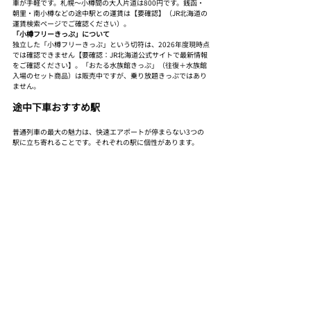
車が手軽です。札幌〜小樽間の大人片道は800円です。銭函・
朝里・南小樽などの途中駅との運賃は【要確認】（JR北海道の
運賃検索ページでご確認ください）。
「小樽フリーきっぷ」について
独立した「小樽フリーきっぷ」という切符は、2026年度現時点
では確認できません【要確認：JR北海道公式サイトで最新情報
をご確認ください】。「おたる水族館きっぷ」（往復＋水族館
入場のセット商品）は販売中ですが、乗り放題きっぷではあり
ません。
途中下車おすすめ駅
普通列車の最大の魅力は、快速エアポートが停まらない3つの
駅に立ち寄れることです。それぞれの駅に個性があります。