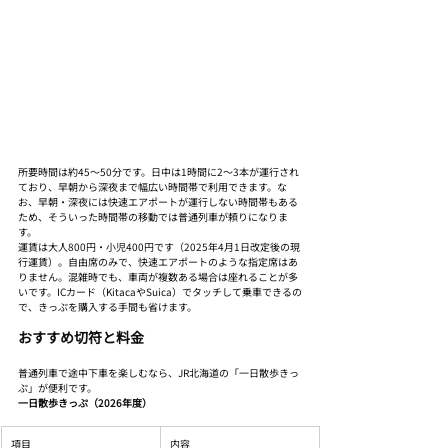
所要時間は約45〜50分です。日中は1時間に2〜3本が運行され
ており、早朝から深夜まで幅広い時間帯で利用できます。な
お、早朝・深夜には快速エアポートが運行しない時間帯もある
ため、そういった時間帯の移動では普通列車が頼りになりま
す。
運賃は大人800円・小児400円です（2025年4月1日改定後の現
行運賃）。自由席のみで、快速エアポートのような指定席はあ
りません。混雑時でも、車両が複数ある場合は座れることが多
いです。ICカード（KitacaやSuica）でタッチして乗車できるの
で、きっぷを購入する手間も省けます。
おすすめ切符と料金
普通列車で途中下車を楽しむなら、JR北海道の「一日散歩きっ
ぷ」が便利です。
一日散歩きっぷ（2026年度）
項目
内容