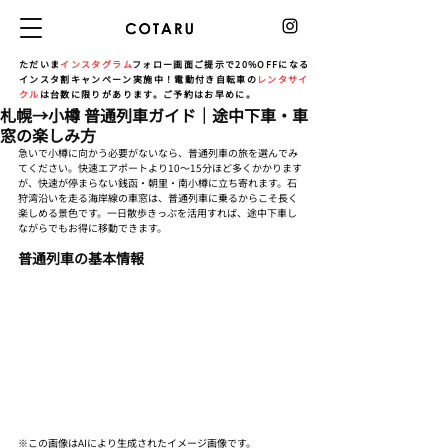
ただいま
インスタグラム
フォロー画面ご提示で20%OFFになる
インスタ割キャンペーン実施中！電動付き自転車の
レンタサイ
クル
は台数に限りがあります。ご予約はお早めに。
札幌→小樽 普通列車ガイド｜途中下車・車
窓の楽しみ方
急いで小樽に向かう必要がないなら、普通列車の旅を選んでみ
てください。快速エアポートより10〜15分ほど多くかかります
が、快速が停まらない銭函・朝里・南小樽に立ち寄れます。石
狩湾沿いを走る海岸線の車窓は、普通列車に乗るからこそ長く
楽しめる景色です。一日散歩きっぷを活用すれば、途中下車し
ながらでもお得に移動できます。
普通列車の基本情報
※この画像はAIにより生成されたイメージ画像です。