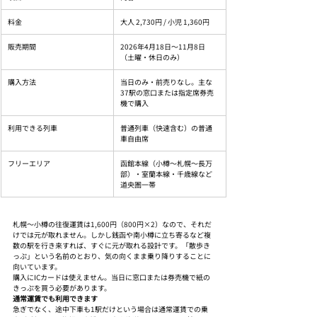
料金
大人 2,730円 / 小児 1,360円
販売期間
2026年4月18日〜11月8日
（土曜・休日のみ）
購入方法
当日のみ・前売りなし。主な
37駅の窓口または指定席券売
機で購入
利用できる列車
普通列車（快速含む）の普通
車自由席
フリーエリア
函館本線（小樽〜札幌〜長万
部）・室蘭本線・千歳線など
道央圏一帯
札幌〜小樽の往復運賃は1,600円（800円×2）なので、それだ
けでは元が取れません。しかし銭函や南小樽に立ち寄るなど複
数の駅を行き来すれば、すぐに元が取れる設計です。「散歩き
っぷ」という名前のとおり、気の向くまま乗り降りすることに
向いています。
購入にICカードは使えません。当日に窓口または券売機で紙の
きっぷを買う必要があります。
通常運賃でも利用できます
急ぎでなく、途中下車も1駅だけという場合は通常運賃での乗