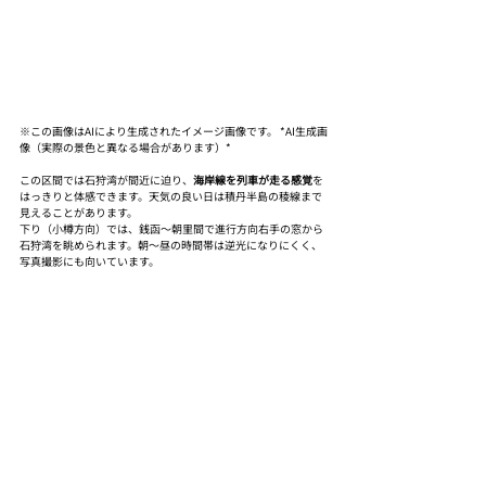
※この画像はAIにより生成されたイメージ画像です。 *AI生成画
像（実際の景色と異なる場合があります）*
この区間では石狩湾が間近に迫り、
海岸線を列車が走る感覚
を
はっきりと体感できます。天気の良い日は積丹半島の稜線まで
見えることがあります。
下り（小樽方向）では、銭函〜朝里間で進行方向右手の窓から
石狩湾を眺められます。朝〜昼の時間帯は逆光になりにくく、
写真撮影にも向いています。