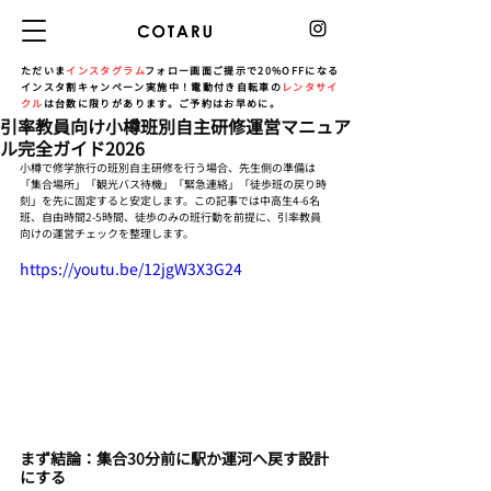
ただいま
インスタグラム
フォロー画面ご提示で20%OFFになる
インスタ割キャンペーン実施中！電動付き自転車の
レンタサイ
クル
は台数に限りがあります。ご予約はお早めに。
引率教員向け小樽班別自主研修運営マニュア
ル完全ガイド2026
小樽で修学旅行の班別自主研修を行う場合、先生側の準備は
「集合場所」「観光バス待機」「緊急連絡」「徒歩班の戻り時
刻」を先に固定すると安定します。この記事では中高生4-6名
班、自由時間2-5時間、徒歩のみの班行動を前提に、引率教員
向けの運営チェックを整理します。
https://youtu.be/12jgW3X3G24
まず結論：集合30分前に駅か運河へ戻す設計
にする