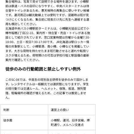
集合場所は、写真で見せて説明できる場所を選びます。小樽駅
前は鉄道・バスの目印になりやすく、中央バスターミナルは待
合室やトイレがあるため、悪天候時の再集合に使いやすい候補
です。運河周辺は観光動線上では便利ですが、混雑時は班が見
つけにくくなるため、集合前に班長だけ先に先生へ連絡する運
用も検討してください。
北海道中央バス小樽駅前ターミナルは、小樽観光協会公式で小
樽市稲穂2丁目22-10、案内所・待合室・売店・トイレがある施
設として紹介されています。窓口営業時間は月曜から金曜7:30-
18:00、土日・祝日7:30-17:00です。 JR北海道は駅ロッカー情
報の対象駅として、小樽築港、南小樽、小樽などを掲載してい
ます。大きな荷物を持たせたまま班行動させると遅れや転倒リ
スクが増えるため、荷物預けの可否は学校行程と駅設備の最新
案内で確認してください。
徒歩のみの行動範囲と禁止しやすい例外
このSC-08では、中高生の班別自主研修を徒歩のみで設計しま
す。レンタサイクルは一般観光では選択肢になりますが、学生
の班行動では交通ルール、ヘルメット、保険、坂道、隊列管
理、駐輪場所の確認が増えるため、この記事では推奨しませ
ん。
判断
運営上の扱い
徒歩圏
小樽駅、運河、旧手宮線、堺
町通り、メルヘン交差点