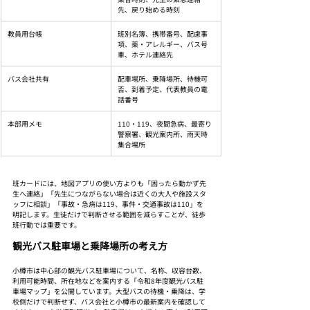
先、戻り始める時刻
教員用台帳
班別名簿、携帯番号、配慮事
項、薬・アレルギー、バス号
車、ホテル連絡先
バス会社共有
配車場所、乗降場所、待機可
否、到着予定、代表教員の電
話番号
本部用メモ
110・119、夜間急病、最寄り
警察署、観光案内所、雨天時
集合場所
班カードには、地図アプリの使い方よりも「困ったら動かず先
生へ連絡」「先生につながらない場合は近くの大人や施設スタ
ッフに相談」「事故・急病は119、事件・交通事故は110」を
明記します。生徒だけで判断させる範囲を減らすことが、徒歩
班行動では重要です。
観光バス駐車場と乗降場所の考え方
小樽市は中心部の観光バス駐車場について、名称、収容台数、
利用可能時間、所在地などを案内する「令和8年度観光バス駐
車場マップ」を公開しています。大型バスの待機・乗降は、学
校側だけで判断せず、バス会社と小樽市の最新案内を確認して