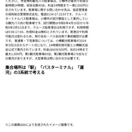
ください。 市営堺町観光バス駐車場は、小樽市の案内で利用可
能時間24時間、収容台数40台、料金24時間まで一律2,000円と
示されています。駐車場に関する問い合わせ先は、指定管理者
の協和総合管理株式会社、電話0134-27-2233です。 クルーズ
ターミナルバス駐車場は、小樽市が試行開設として案内してい
る観光バス向け駐車場です。試行期間は令和8年4月10日から令
和9年3月31日まで、クルーズ船寄港日は利用できず、利用時間
は9:00-17:00、利用料金は無料とされています。寄港日や利用
可能日は変わるため、旅行会社・バス会社側で事前確認が必要
です。 普通車・下見車両については、小樽観光駐車場が2024
年3月25日からゲート式になり、24時間利用可能と小樽観光協
会公式で案内されています。料金は60分300円、当日24時まで
最大1,000円、第1観光駐車場89台、第2観光駐車場178台など
の案内がありますが、大型車両は問い合わせが必要です。
集合場所は「駅」「バスターミナル」「運
河」の3系統で考える
※この画像はAIにより生成されたイメージ画像です。