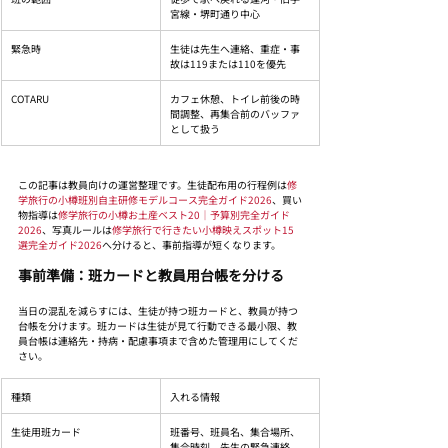
宮線・堺町通り中心
緊急時
生徒は先生へ連絡、重症・事
故は119または110を優先
COTARU
カフェ休憩、トイレ前後の時
間調整、再集合前のバッファ
として扱う
この記事は教員向けの運営整理です。生徒配布用の行程例は
修
学旅行の小樽班別自主研修モデルコース完全ガイド2026
、買い
物指導は
修学旅行の小樽お土産ベスト20｜予算別完全ガイド
2026
、写真ルールは
修学旅行で行きたい小樽映えスポット15
選完全ガイド2026
へ分けると、事前指導が短くなります。
事前準備：班カードと教員用台帳を分ける
当日の混乱を減らすには、生徒が持つ班カードと、教員が持つ
台帳を分けます。班カードは生徒が見て行動できる最小限、教
員台帳は連絡先・持病・配慮事項まで含めた管理用にしてくだ
さい。
種類
入れる情報
生徒用班カード
班番号、班員名、集合場所、
集合時刻、先生の緊急連絡