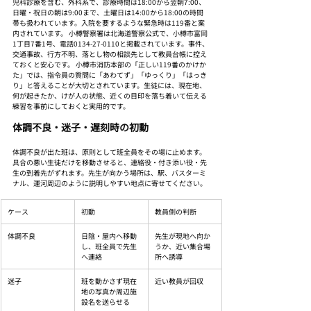
児科診療を含む、外科系で、診療時間は18:00から翌朝7:00、
日曜・祝日の朝は9:00まで、土曜日は14:00から18:00の時間
帯も扱われています。入院を要するような緊急時は119番と案
内されています。 小樽警察署は北海道警察公式で、小樽市富岡
1丁目7番1号、電話0134-27-0110と掲載されています。事件、
交通事故、行方不明、落とし物の相談先として教員台帳に控え
ておくと安心です。 小樽市消防本部の「正しい119番のかけか
た」では、指令員の質問に「あわてず」「ゆっくり」「はっき
り」と答えることが大切とされています。生徒には、現在地、
何が起きたか、けが人の状態、近くの目印を落ち着いて伝える
練習を事前にしておくと実用的です。
体調不良・迷子・遅刻時の初動
体調不良が出た班は、原則として班全員をその場に止めます。
具合の悪い生徒だけを移動させると、連絡役・付き添い役・先
生の到着先がずれます。先生が向かう場所は、駅、バスターミ
ナル、運河周辺のように説明しやすい地点に寄せてください。
ケース
初動
教員側の判断
体調不良
日陰・屋内へ移動
先生が現地へ向か
し、班全員で先生
うか、近い集合場
へ連絡
所へ誘導
迷子
班を動かさず現在
近い教員が回収
地の写真か周辺施
設名を送らせる