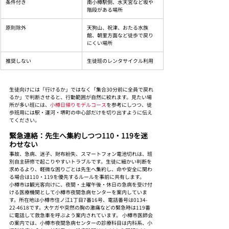
条件付き
南小樽駅側、水天宮など坂や
階段がある場所
原則除外
天狗山、祝津、おたる水族
館、朝里方面など徒歩で戻り
にくい場所
推奨しない
生徒班のレンタサイクル利用
生徒向けには「行けるか」ではなく「集合30分前に全員で戻れ
るか」で判断させると、行動範囲が自然に絞れます。見たい場
所が多い班には、
小樽日帰りモデルコース
を参考にしつつ、徒
歩班用には駅・運河・堺町の中心部だけを切り出すように伝え
てください。
緊急連絡：先生へ集約しつつ110・119を迷
わせない
事故、急病、迷子、財布紛失、スマートフォン電池切れは、班
別自主研修で起こりやすいトラブルです。生徒に細かい判断を
求めるより、軽微な困りごとは先生へ集約し、命や安全に関わ
る場合は110・119を優先するルールを事前に共有します。
小樽市は観光客向けに、夜間・土曜午後・休日の急病を受け付
ける医療機関として小樽市夜間急病センターを案内していま
す。所在地は小樽市住ノ江1丁目7番16号、電話番号は0134-
22-4618です。大ケガや突然の胸の激痛などの緊急時は119番
に電話して救急車を呼ぶよう案内されています。 小樽市医師会
の案内では、小樽市夜間急病センターの診療科目は内科系、小