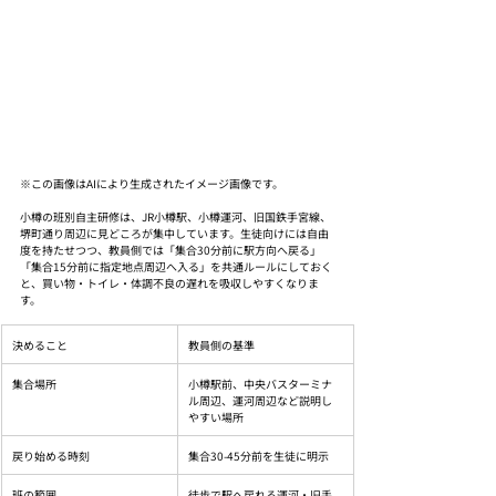
※この画像はAIにより生成されたイメージ画像です。
小樽の班別自主研修は、JR小樽駅、小樽運河、旧国鉄手宮線、
堺町通り周辺に見どころが集中しています。生徒向けには自由
度を持たせつつ、教員側では「集合30分前に駅方向へ戻る」
「集合15分前に指定地点周辺へ入る」を共通ルールにしておく
と、買い物・トイレ・体調不良の遅れを吸収しやすくなりま
す。
決めること
教員側の基準
集合場所
小樽駅前、中央バスターミナ
ル周辺、運河周辺など説明し
やすい場所
戻り始める時刻
集合30-45分前を生徒に明示
班の範囲
徒歩で駅へ戻れる運河・旧手