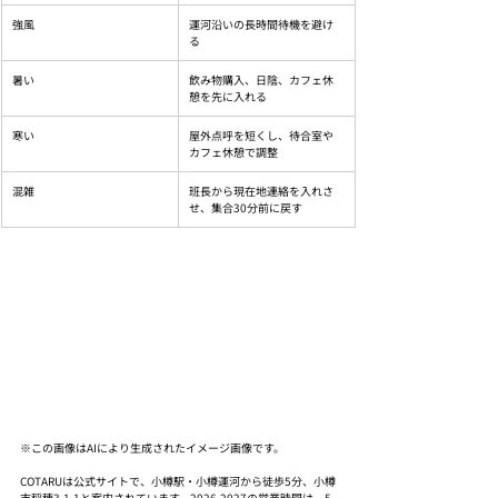
強風
運河沿いの長時間待機を避け
る
暑い
飲み物購入、日陰、カフェ休
憩を先に入れる
寒い
屋外点呼を短くし、待合室や
カフェ休憩で調整
混雑
班長から現在地連絡を入れさ
せ、集合30分前に戻す
※この画像はAIにより生成されたイメージ画像です。
COTARUは公式サイトで、小樽駅・小樽運河から徒歩5分、小樽
市稲穂3-1-1と案内されています。2026-2027の営業時間は、5