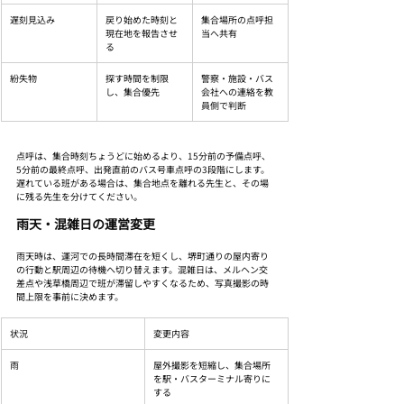
遅刻見込み
戻り始めた時刻と
集合場所の点呼担
現在地を報告させ
当へ共有
る
紛失物
探す時間を制限
警察・施設・バス
し、集合優先
会社への連絡を教
員側で判断
点呼は、集合時刻ちょうどに始めるより、15分前の予備点呼、
5分前の最終点呼、出発直前のバス号車点呼の3段階にします。
遅れている班がある場合は、集合地点を離れる先生と、その場
に残る先生を分けてください。
雨天・混雑日の運営変更
雨天時は、運河での長時間滞在を短くし、堺町通りの屋内寄り
の行動と駅周辺の待機へ切り替えます。混雑日は、メルヘン交
差点や浅草橋周辺で班が滞留しやすくなるため、写真撮影の時
間上限を事前に決めます。
状況
変更内容
雨
屋外撮影を短縮し、集合場所
を駅・バスターミナル寄りに
する