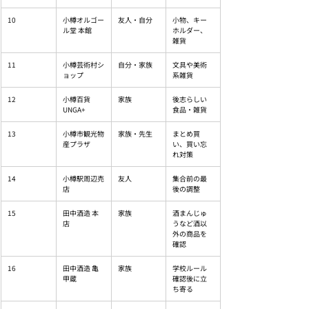
10
小樽オルゴー
友人・自分
小物、キー
ル堂 本館
ホルダー、
雑貨
11
小樽芸術村シ
自分・家族
文具や美術
ョップ
系雑貨
12
小樽百貨
家族
後志らしい
UNGA+
食品・雑貨
13
小樽市観光物
家族・先生
まとめ買
産プラザ
い、買い忘
れ対策
14
小樽駅周辺売
友人
集合前の最
店
後の調整
15
田中酒造 本
家族
酒まんじゅ
店
うなど酒以
外の商品を
確認
16
田中酒造 亀
家族
学校ルール
甲蔵
確認後に立
ち寄る