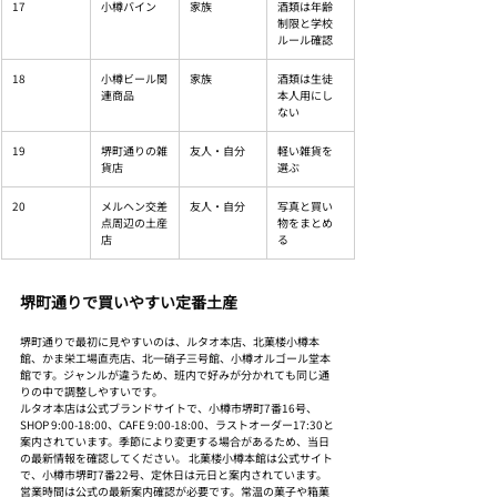
17
小樽バイン
家族
酒類は年齢
制限と学校
ルール確認
18
小樽ビール関
家族
酒類は生徒
連商品
本人用にし
ない
19
堺町通りの雑
友人・自分
軽い雑貨を
貨店
選ぶ
20
メルヘン交差
友人・自分
写真と買い
点周辺の土産
物をまとめ
店
る
堺町通りで買いやすい定番土産
堺町通りで最初に見やすいのは、ルタオ本店、北菓楼小樽本
館、かま栄工場直売店、北一硝子三号館、小樽オルゴール堂本
館です。ジャンルが違うため、班内で好みが分かれても同じ通
りの中で調整しやすいです。
ルタオ本店は公式ブランドサイトで、小樽市堺町7番16号、
SHOP 9:00-18:00、CAFE 9:00-18:00、ラストオーダー17:30と
案内されています。季節により変更する場合があるため、当日
の最新情報を確認してください。 北菓楼小樽本館は公式サイト
で、小樽市堺町7番22号、定休日は元日と案内されています。
営業時間は公式の最新案内確認が必要です。常温の菓子や箱菓