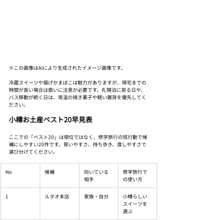
※この画像はAIにより生成されたイメージ画像です。
冷蔵スイーツや揚げかまぼこは魅力がありますが、帰宅までの
時間が長い場合は扱いに注意が必要です。札幌泊に戻る日や、
バス移動が続く日は、常温の焼き菓子や軽い雑貨を優先してく
ださい。
小樽お土産ベスト20早見表
ここでの「ベスト20」は順位ではなく、修学旅行の班行動で候
補にしやすい20件です。買いやすさ、持ち歩き、渡しやすさで
選び分けてください。
No
候補
向いている
修学旅行で
相手
の使い方
1
ルタオ本店
家族・自分
小樽らしい
スイーツを
選ぶ