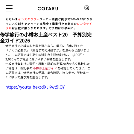
ただいま
インスタグラム
フォロー画面ご提示で20%OFFになる
インスタ割キャンペーン実施中！電動付き自転車の
レンタサイ
クル
は台数に限りがあります。ご予約はお早めに。
修学旅行の小樽お土産ベスト20｜予算別完
全ガイド2026
修学旅行で小樽のお土産を選ぶなら、最初に「誰に渡すか」
「いくつ必要か」「集合まで何分残すか」を決めると迷いませ
ん。この記事では中高生の班別自主研修向けに、1,000円・
3,000円の予算別に買いやすい候補を整理します。
一般旅行者向けに運河・堺町・駅前の定番20店を広く比較した
い場合は、親記事の 
小樽お土産ガイド
 を確認してください。こ
の記事では、修学旅行の予算、集合時間、持ち歩き、学校ルー
ルに絞って選び方を整理します。
https://youtu.be/zdXJKwt5lQY