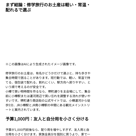
まず結論：修学旅行のお土産は軽い・常温・
配れるで選ぶ
※この画像はAIにより生成されたイメージ画像です。
修学旅行のお土産は、有名かどうかだけで選ぶと、持ち歩きや
集合時間で困ることがあります。班行動では、軽い、常温で持
てる、個包装で配れる、割れにくい、駅方向へ戻りやすい、と
いう順で考えるのが安全です。
小樽で買い物時間を作るなら、堺町通りを主会場にして、集合
前に小樽駅または運河周辺で買い忘れを調整する流れが使いや
すいです。堺町通り商店街の公式サイトでは、小樽運河から徒
歩5分、JR小樽駅とJR南小樽駅の中間にある観光メインストリ
ートと案内されています。
予算1,000円：友人と自分用を小さく分ける
予算が1,000円前後なら、配り用を増やしすぎず、友人用と自
分用を小さく分けます。家族全員分を個別に買うより、家で一