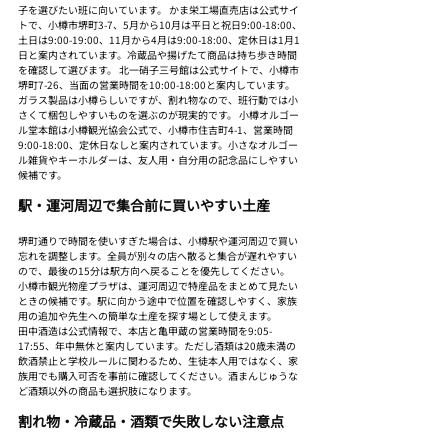
子を選びたい班に向いています。 かま栄工場直売店は公式サイ
トで、小樽市堺町3-7、5月から10月は平日と祝日9:00-18:00、
土日は9:00-19:00、11月から4月は9:00-18:00、定休日は1月1
日と案内されています。冷蔵品や揚げたて商品は持ち歩き時間
を確認して選びます。 北一硝子三号館は公式サイトで、小樽市
堺町7-26、当面の営業時間を10:00-18:00と案内しています。
ガラス製品は小樽らしいですが、割れ物なので、班行動では小
さくて梱包しやすいものを選ぶのが現実的です。 小樽オルゴー
ル堂本館は小樽観光協会公式で、小樽市住吉町4-1、営業時間
9:00-18:00、定休日なしと案内されています。小さなオルゴー
ル雑貨やキーホルダーは、友人用・自分用の記念品にしやすい
候補です。
駅・運河周辺で集合前に買いやすい土産
堺町通りで時間を使いすぎた場合は、小樽駅や運河周辺で買い
忘れを調整します。全員が別々の店へ散ると集合が遅れやすい
ので、最後の15分は駅方向へ戻ることを優先してください。
小樽市観光物産プラザは、運河周辺で特産品をまとめて見たい
ときの候補です。駅に向かう途中で位置を確認しやすく、家族
用の追加や先生への簡単な土産を探す場として使えます。
田中酒造は公式情報で、本店と亀甲蔵の営業時間を9:05-
17:55、年中無休と案内しています。ただし酒類は20歳未満の
飲酒禁止と学校ルールに関わるため、生徒本人用ではなく、家
族用でも購入可否を事前に確認してください。酒まんじゅうな
ど酒類以外の商品も選択肢になります。
割れ物・冷蔵品・酒類で失敗しない注意点