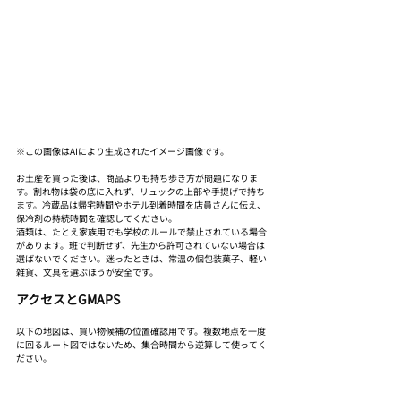
※この画像はAIにより生成されたイメージ画像です。
お土産を買った後は、商品よりも持ち歩き方が問題になりま
す。割れ物は袋の底に入れず、リュックの上部や手提げで持ち
ます。冷蔵品は帰宅時間やホテル到着時間を店員さんに伝え、
保冷剤の持続時間を確認してください。
酒類は、たとえ家族用でも学校のルールで禁止されている場合
があります。班で判断せず、先生から許可されていない場合は
選ばないでください。迷ったときは、常温の個包装菓子、軽い
雑貨、文具を選ぶほうが安全です。
アクセスとGMAPS
以下の地図は、買い物候補の位置確認用です。複数地点を一度
に回るルート図ではないため、集合時間から逆算して使ってく
ださい。