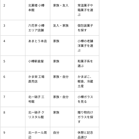
2
北菓楼 小樽
家族・友人
常温菓子や
本館
箱菓子を選
ぶ
3
六花亭 小樽
友人・家族
個包装菓子
エリア店舗
を探す
4
あまとう本店
家族
小樽の老舗
洋菓子を選
ぶ
5
小樽新倉屋
家族
和菓子系を
選ぶ
6
かま栄 工場
家族・自分
かまぼこ、
直売店
軽食、冷蔵
土産
7
北一硝子 三
家族・自分
小樽ガラス
号館
を見る
8
北一硝子 ク
家族
贈り物向け
リスタル館
ガラスを探
す
9
北一ホール周
自分
休憩と記念
辺
品選び