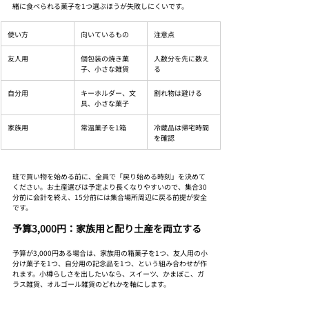
緒に食べられる菓子を1つ選ぶほうが失敗しにくいです。
使い方
向いているもの
注意点
友人用
個包装の焼き菓
人数分を先に数え
子、小さな雑貨
る
自分用
キーホルダー、文
割れ物は避ける
具、小さな菓子
家族用
常温菓子を1箱
冷蔵品は帰宅時間
を確認
班で買い物を始める前に、全員で「戻り始める時刻」を決めて
ください。お土産選びは予定より長くなりやすいので、集合30
分前に会計を終え、15分前には集合場所周辺に戻る前提が安全
です。
予算3,000円：家族用と配り土産を両立する
予算が3,000円ある場合は、家族用の箱菓子を1つ、友人用の小
分け菓子を1つ、自分用の記念品を1つ、という組み合わせが作
れます。小樽らしさを出したいなら、スイーツ、かまぼこ、ガ
ラス雑貨、オルゴール雑貨のどれかを軸にします。