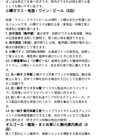
ぼこは出来立てを食べ歩きでき、保冷ができれば持ち帰り土産
としても扱いやすい品です。
小樽ガラス・地酒・ワイン・ビール（8店）
地酒・ワイン・クラフトビールは港町・小樽の文化が色濃く出
るジャンルです。小樽ガラスは観光土産・実用品・体験工房と
用途別に店舗を選べます。
7. 田中酒造（亀甲蔵）
 蔵の見学・試飲ができる本格酒蔵。明治
の石造倉庫を活用した建物で、買う前に味を確認できます。
8. 田中酒造（本店）
 運河寄りに立地。亀甲蔵に時間が取れない
場合の選択肢として使えます。
9. 小樽バイン（OTARU BINE）
 北海道ワインの直営店。試飲し
て買えるため、贈答用に銘柄を選びたいときに向きます。
10. 小樽倉庫No.1（小樽ビール）
 倉庫を活用した醸造所併設レ
ストラン。小樽ビールのボトル・缶を持ち帰り用に購入できま
す。
11. 北一硝子 三号館
 小樽ガラス代表ブランドの旗艦店。観光導
線上にあり、初めて小樽を訪れる場合の入口として位置付けや
すい店舗です。
12. 北一硝子 クリスタル館
 クリスタル製品中心のラインナッ
プ。日常使いのグラスやプレゼント用途に向きます。
13. 北一ホール
 167 個の石油ランプが灯るカフェスペース。ガ
ラス製品の販売も併設されており、休憩を兼ねて立ち寄れま
す。
14. 北一硝子 製作体験工房
 サンドブラストやとんぼ玉アレンジ
メントの短時間体験ができる工房。自分で作ったガラス製品を
持ち帰れます（吹きガラス体験は他社が提供）。
オルゴール・雑貨・まとめ買いと観光案内拠点（6
店）
軽くて割れにくい雑貨や、複数ジャンルを横断する拠点店舗を