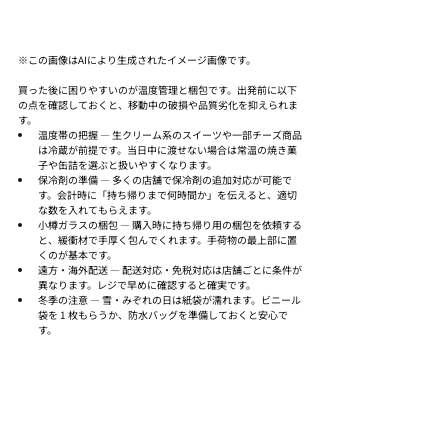
※この画像はAIにより生成されたイメージ画像です。
買った後に困りやすいのが温度管理と梱包です。出発前に以下
の点を確認しておくと、移動中の破損や品質劣化を抑えられま
す。
温度帯の把握 — 生クリーム系のスイーツや一部チーズ商品
は冷蔵が前提です。当日中に渡せない場合は常温の焼き菓
子や缶詰を選ぶと扱いやすくなります。
保冷剤の準備 — 多くの店舗で保冷剤の追加対応が可能で
す。会計時に「持ち帰りまで何時間か」を伝えると、適切
な数を入れてもらえます。
小樽ガラスの梱包 — 購入時に持ち帰り用の梱包を依頼する
と、緩衝材で手厚く包んでくれます。手荷物の最上部に置
くのが基本です。
遠方・海外配送 — 配送対応・免税対応は店舗ごとに条件が
異なります。レジで早めに確認すると確実です。
冬季の注意 — 雪・みぞれの日は紙袋が濡れます。ビニール
袋を 1 枚もらうか、防水バッグを準備しておくと安心で
す。
まとめ
小樽のお土産は店舗数が多く、はじめての訪問では選択肢の多
さに迷いがちです。運河エリアでまとめ買い、堺町通りで小樽
らしい一点を購入、という流れに整理すると、限られた時間で
も要点を押さえられます。