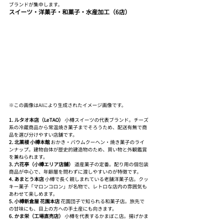
ブランドが集中します。
スイーツ・洋菓子・和菓子・水産加工（6店）
※この画像はAIにより生成されたイメージ画像です。
1. ルタオ本店（LeTAO）
 小樽スイーツの代表ブランド。チーズ
系の冷蔵商品から常温焼き菓子までそろうため、配送有無で商
品を選び分けやすい店舗です。
2. 北菓楼 小樽本館
 おかき・バウムクーヘン・焼き菓子のライ
ンナップ。建物自体が歴史的建造物のため、買い物と外観鑑賞
を兼ねられます。
3. 六花亭（小樽エリア店舗）
 道産菓子の定番。配り用の個包装
商品が中心で、年齢層を問わずに渡しやすいのが特徴です。
4. あまとう本店
 小樽で長く親しまれている老舗洋菓子店。クッ
キー菓子「マロンコロン」が名物で、レトロな店内の雰囲気も
あわせて楽しめます。
5. 小樽新倉屋 花園本店
 花園団子で知られる和菓子店。旅先で
の甘味にも、目上の方への手土産にも向きます。
6. かま栄（工場直売店）
 小樽を代表するかまぼこ店。揚げかま