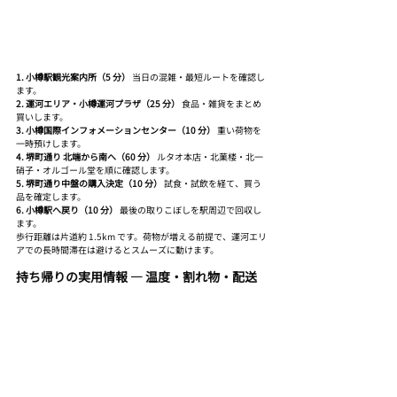
1. 小樽駅観光案内所（5 分）
 当日の混雑・最短ルートを確認し
ます。
2. 運河エリア・小樽運河プラザ（25 分）
 食品・雑貨をまとめ
買いします。
3. 小樽国際インフォメーションセンター（10 分）
 重い荷物を
一時預けします。
4. 堺町通り 北端から南へ（60 分）
 ルタオ本店・北菓楼・北一
硝子・オルゴール堂を順に確認します。
5. 堺町通り中盤の購入決定（10 分）
 試食・試飲を経て、買う
品を確定します。
6. 小樽駅へ戻り（10 分）
 最後の取りこぼしを駅周辺で回収し
ます。
歩行距離は片道約 1.5km です。荷物が増える前提で、運河エリ
アでの長時間滞在は避けるとスムーズに動けます。
持ち帰りの実用情報 — 温度・割れ物・配送