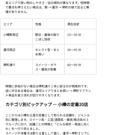
各エリアで買い物のしやすさ・店の傾向が異なります。短時間
で要点を押さえたい場合は、駅 → 運河 → 堺町の順で巡ると無
理がありません。
エリア
性格
滞在目安
小樽駅周辺
駅近・最後の取り
15〜30 分
こぼし回収
運河周辺
セレクト型・まと
30〜45 分
め買い
堺町通り
スイーツ・ガラ
60〜90 分
ス・雑貨が密集
時間に余裕がない場合は堺町通り 1 本に絞るのが現実的です。
逆に半日ある場合は、運河エリアでまとめ買い → 堺町でブラン
ド単品を狙う流れが回りやすくなります。
カテゴリ別ピックアップ — 小樽の定番20店
ここからは小樽お土産の定番として知られる店舗を、ジャンル
別に整理します。スイーツ系・工芸/酒類系・雑貨/拠点系の 3 
グループに分け、店舗ごとの特徴と「どんな相手・用途に向く
か」を一行で添えました。
スイーツや洋菓子は配り土産として強く、運河〜堺町エリアに