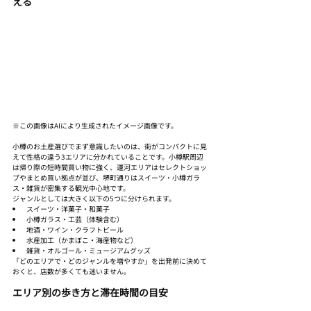
える
※この画像はAIにより生成されたイメージ画像です。
小樽のお土産選びでまず意識したいのは、街がコンパクトに見
えて性格の違う3エリアに分かれていることです。小樽駅周辺
は帰り際の短時間買い物に強く、運河エリアはセレクトショッ
プやまとめ買い拠点が並び、堺町通りはスイーツ・小樽ガラ
ス・雑貨が密集する観光中心地です。
ジャンルとしては大きく以下の5つに分けられます。
スイーツ・洋菓子・和菓子
小樽ガラス・工芸（体験含む）
地酒・ワイン・クラフトビール
水産加工（かまぼこ・海産物など）
雑貨・オルゴール・ミュージアムグッズ
「どのエリアで・どのジャンルを増やすか」を出発前に決めて
おくと、店数が多くても迷いません。
エリア別の歩き方と滞在時間の目安