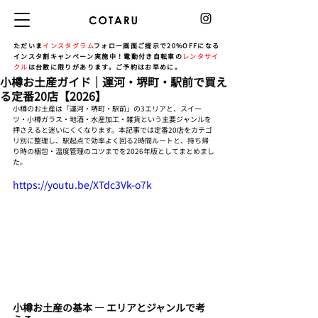
ただいま
インスタグラム
フォロー画面ご提示で20%OFFになる
インスタ割キャンペーン実施中！電動付き自転車の
レンタサイ
クル
は台数に限りがあります。ご予約はお早めに。
小樽お土産ガイド｜運河・堺町・駅前で買え
る定番20店【2026】
小樽のお土産は「運河・堺町・駅前」の3エリアと、スイー
ツ・小樽ガラス・地酒・水産加工・雑貨という主要ジャンルを
押さえると迷いにくくなります。本記事では定番20店をカテゴ
リ別に整理し、駅起点で効率よく回る2時間ルートと、持ち帰
り時の梱包・温度管理のコツまでを2026年版としてまとめまし
た。
https://youtu.be/XTdc3Vk-o7k
小樽お土産の基本 — エリアとジャンルで考