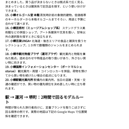
まとめました。買う品が決まらないときは拠点系で広く見る、
決まっているときは雑貨系で記念品を探す、という使い分けが
できます。
15. 小樽オルゴール堂 本館
 蒸気時計前の象徴的建物。低価格帯
のキーホルダーから本格オルゴールまでそろい、用途と予算に
合わせて選べます。
16. 小樽芸術村（ミュージアムショップ系）
 ステンドグラス美
術館などの併設ショップ。アート系雑貨や文具を扱い、甘味以
外の選択肢を探すときに役立ちます。
17. 小樽百貨UNGA+
 北海道・後志エリアの食品と雑貨を扱うセ
レクトショップ。1 か所で数種類のジャンルをまとめられま
す。
18. 小樽市観光物産プラザ（運河プラザ）
 観光案内と物販を兼
ねた拠点。詰め合わせや特産品の取り扱いがあり、外さない買
い物に向きます。
19. 小樽国際インフォメーションセンター（ポートマルシェ
otarue）
 観光案内・両替・コインロッカーを併設。荷物を預け
てから買い物を続けたい場合の起点になります。
20. 小樽駅観光案内所
 駅構内の案内所。当日の混雑・天候・交
通の確認ができ、買い物の優先順位を決め直したい時に立ち寄
れます。
駅 → 運河 → 堺町：2時間で回るモデルルー
ト
時間が限られた旅行者向けに、定番ブランドを取りこぼさずに
回る順序の例です。実際の地図は下記の Google Maps で位置関
係を確認できます。