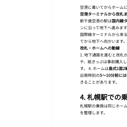
空港に着いてからホーム
空港ターミナルから改札
新千歳空港の駅は
国内線
ンに沿って地下へ進みます
国際線ターミナルから来る
てから地下へ向かいます
改札・ホームへの動線
1. 地下通路を進むと改札
チ、紙きっぷは事前購入して
す。 4. ホームは
島式1面2
出発時刻の
5〜10分前に
きることがあります。
4. 札幌駅での
札幌駅の乗換は同じホー
を整理します。