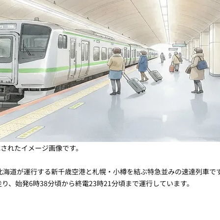
成されたイメージ画像です。
R北海道が運行する新千歳空港と札幌・小樽を結ぶ特急並みの速達列車で
り、始発6時38分頃から終電23時21分頃まで運行しています。