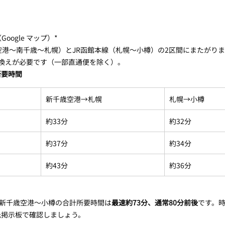
Google マップ）*
空港〜南千歳〜札幌）とJR函館本線（札幌〜小樽）の2区間にまたがり
換えが必要です（一部直通便を除く）。
所要時間
新千歳空港→札幌
札幌→小樽
約33分
約32分
約37分
約34分
約43分
約36分
た新千歳空港〜小樽の合計所要時間は
最速約73分、通常80分前後
です。
光掲示板で確認しましょう。