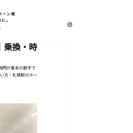
ペーン実
めに。
他
｜乗換・時
0円
が基本の数字で
買い方・札幌駅のホー