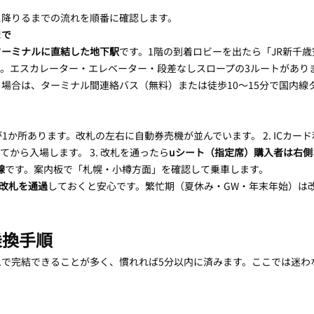
に降りるまでの流れを順番に確認します。
まで
ターミナルに直結した地下駅
です。1階の到着ロビーを出たら「JR新千
。エスカレーター・エレベーター・段差なしスロープの3ルートがあり
場合は、ターミナル間連絡バス（無料）または徒歩10〜15分で国内線
。
が1か所あります。改札の左右に自動券売機が並んでいます。 2. ICカー
から入場します。 3. 改札を通ったら
uシート（指定席）購入者は右側
線
です。案内板で「札幌・小樽方面」を確認して乗車します。
は改札を通過
しておくと安心です。繁忙期（夏休み・GW・年末年始）は
乗換手順
ムで完結できることが多く、慣れれば5分以内に済みます。ここでは迷わ