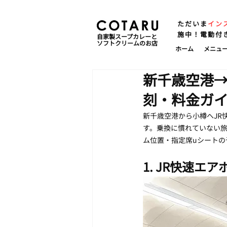
ただいま
イン
施中！電動付
自家製スープカレーと
ソフトクリームのお店
ホーム
メニュ
新千歳空港→
刻・料金ガ
新千歳空港から小樽へJR
す。乗換に慣れていない
ム位置・指定席uシートの
1. JR快速エ