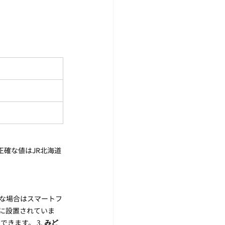
。正確な値はJR北海道
不要な場合はスマートフ
に設置されていま
ます。 3. 
みど