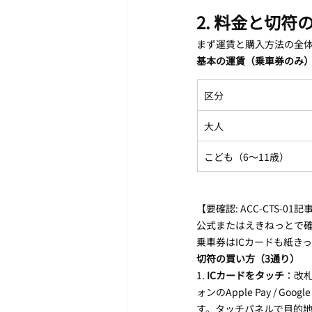
2. 料金と切符
まず運賃と購入方法の全
基本の運賃（乗車券のみ
区分
大人
こども（6〜11歳）
【要確認: ACC-CTS-
公式またはえきねっとで
乗車券はICカードも紙き
切符の買い方（3通り）
1. 
ICカードをタッチ
：改札
ォンのApple Pay / Go
す。タッチパネルで目的地