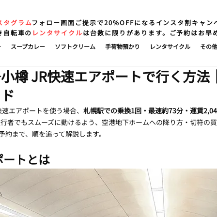
スタグラム
フォロー画面ご提示で20%OFFになるインスタ割キャン
き自転車の
レンタサイクル
は台数に限りがあります。ご予約はお早
ー
スープカレー
ソフトクリーム
手荷物預かり
レンタサイクル
その
小樽 JR快速エアポートで行く方法
イド
快速エアポートを使う場合、
札幌駅での乗換1回・最速約73分・運賃2,04
旅行者でもスムーズに動けるよう、空港地下ホームへの降り方・切符の
予約まで、順を追って解説します。
アポートとは