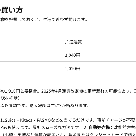
の買い方
体像を把握しておくと、空港で迷わず動けます。
）
片道運賃
2,040円
1,020円
01記事の1,910円と要整合。2025年4月運賃改定後の更新漏れの可能性あり
確認を推奨】
っぷも同額です。購入場所は主に3か所あります。
にSuica・Kitaca・PASMOなどを当てるだけです。事前チャージが
ogle Payも使えます。最もスムーズな方法です。 2. 
自動券売機
：改札前左右
（小樽）を選ぶと運賃が表示され、現金またはクレジットカードで購入でき