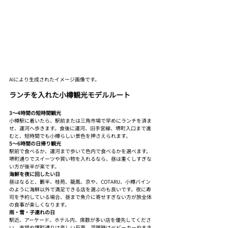
AIにより生成されたイメージ画像です。
ランチを入れた小樽観光モデルルート
3〜4時間の短時間観光
小樽駅に着いたら、駅前または三角市場で早めにランチを済ま
せ、運河へ歩きます。食後に運河、旧手宮線、堺町入口まで進
むと、短時間でも小樽らしい景色を押さえられます。
5〜6時間の日帰り観光
駅前で食べるか、運河まで歩いて色内で食べるかを選べます。
堺町通りでスイーツや買い物を入れるなら、昼は重くしすぎな
い方が後半が楽です。
海鮮を夜に回したい日
昼はなると、籔半、桂苑、龍鳳、京や、COTARU、小樽バイン
のように海鮮以外で満足できる店を選ぶのも良いです。夜に寿
司を予約している場合、昼まで魚介に寄せすぎない方が旅全体
の食事が楽しくなります。
雨・雪・子連れの日
駅近、アーケード、ホテル内、席数が多い店を優先してくださ
い。市場や堺町通りは楽しい反面、混雑時はベビーカーや大き