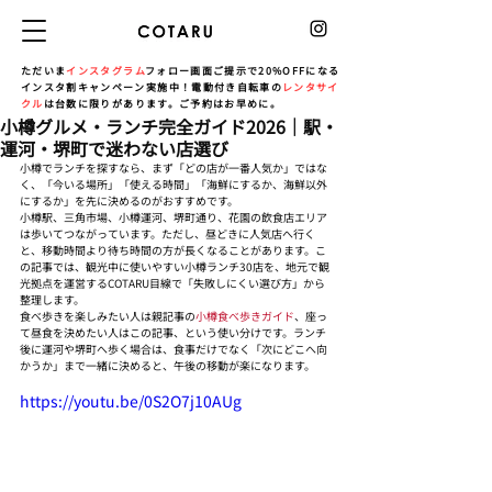
ただいま
インスタグラム
フォロー画面ご提示で20%OFFになる
インスタ割キャンペーン実施中！電動付き自転車の
レンタサイ
クル
は台数に限りがあります。ご予約はお早めに。
小樽グルメ・ランチ完全ガイド2026｜駅・
運河・堺町で迷わない店選び
小樽でランチを探すなら、まず「どの店が一番人気か」ではな
く、「今いる場所」「使える時間」「海鮮にするか、海鮮以外
にするか」を先に決めるのがおすすめです。
小樽駅、三角市場、小樽運河、堺町通り、花園の飲食店エリア
は歩いてつながっています。ただし、昼どきに人気店へ行く
と、移動時間より待ち時間の方が長くなることがあります。こ
の記事では、観光中に使いやすい小樽ランチ30店を、地元で観
光拠点を運営するCOTARU目線で「失敗しにくい選び方」から
整理します。
食べ歩きを楽しみたい人は親記事の
小樽食べ歩きガイド
、座っ
て昼食を決めたい人はこの記事、という使い分けです。ランチ
後に運河や堺町へ歩く場合は、食事だけでなく「次にどこへ向
かうか」まで一緒に決めると、午後の移動が楽になります。
https://youtu.be/0S2O7j10AUg