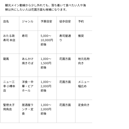
観光メイン動線から少し外れても、落ち着いて食べたい人や海
鮮以外にしたい人は花園方面も候補になります。
店名
ジャンル
予算目安
徒歩目安
予約
おたる政
寿司
5,000〜
寿司屋通
推奨
寿司 本店
10,000円
り
前後
龍鳳
あんかけ
1,000〜
花園方面
地元名物
焼きそば
1,500円
向き
前後
ニュー三
洋食・中
1,000〜
花園方面
メニュー
幸 小樽本
華・ビア
2,000円
幅広め
店
ホール
前後
聖徳太子 
居酒屋ラ
1,000〜
花園方面
定食向き
飛鳥店
ンチ・定
2,000円
食
前後