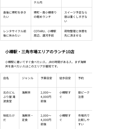
テル内
食後に堺町を歩き
堺町・南小樽寄り
スイーツ予定なら
たい
の軽めランチ
昼は重くしすぎな
い
レンタサイクル前
COTARU、小樽駅
荷物整理と休憩を
後に休みたい
周辺、運河手前
先に済ませる
小樽駅・三角市場エリアのランチ10店
小樽駅に着いてすぐ食べたい人、JRの時間がある人、まず海鮮
丼を食べたい人はこのエリアが最短です。
店名
ジャンル
予算目安
徒歩目安
予約
北のどん
海鮮丼
2,000〜
小樽駅す
昼ピーク
ぶり屋 滝
4,000円
ぐ
注意
波食堂
前後
味処たけ
海鮮丼・
2,000〜
小樽駅す
市場内で
だ
定食
4,000円
ぐ
比較しや
前後
すい