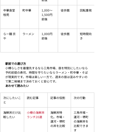
中華食堂 
町中華
1,000〜
徒歩圏
回転重視
桂苑
1,500円
前後
らー麺 京
ラーメン
1,000円
徒歩圏
短時間向
や
前後
き
駅前での選び方
小樽らしさを最優先するなら三角市場、昼を特別にしたいなら
予約前提の寿司、時間を守りたいならラーメン・町中華・そば
が現実的です。市場は楽しい一方で、週末の昼は混みやすいの
で第二候補まで決めておくと安心です。
あわせて読みたい
次にしたいこ
読む記事
記事の役割
次の行動
と
海鮮丼だけ比
小樽の海鮮丼
海鮮丼特
三角市場・
較したい
ランチ20選
化。市場・
運河・堺町
運河・堺町
の海鮮丼を
の丼を比較
比較できま
す