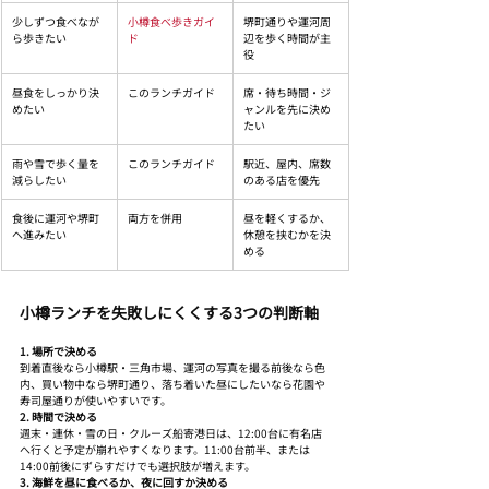
少しずつ食べなが
小樽食べ歩きガイ
堺町通りや運河周
ら歩きたい
ド
辺を歩く時間が主
役
昼食をしっかり決
このランチガイド
席・待ち時間・ジ
めたい
ャンルを先に決め
たい
雨や雪で歩く量を
このランチガイド
駅近、屋内、席数
減らしたい
のある店を優先
食後に運河や堺町
両方を併用
昼を軽くするか、
へ進みたい
休憩を挟むかを決
める
小樽ランチを失敗しにくくする3つの判断軸
1. 場所で決める
到着直後なら小樽駅・三角市場、運河の写真を撮る前後なら色
内、買い物中なら堺町通り、落ち着いた昼にしたいなら花園や
寿司屋通りが使いやすいです。
2. 時間で決める
週末・連休・雪の日・クルーズ船寄港日は、12:00台に有名店
へ行くと予定が崩れやすくなります。11:00台前半、または
14:00前後にずらすだけでも選択肢が増えます。
3. 海鮮を昼に食べるか、夜に回すか決める