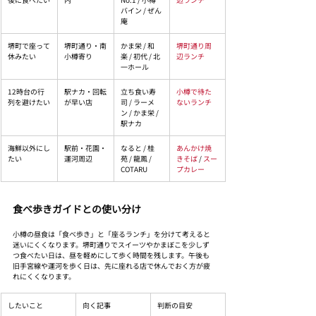
バイン / ぜん
庵
堺町で座って
堺町通り・南
かま栄 / 和
堺町通り周
休みたい
小樽寄り
楽 / 初代 / 北
辺ランチ
一ホール
12時台の行
駅ナカ・回転
立ち食い寿
小樽で待た
列を避けたい
が早い店
司 / ラーメ
ないランチ
ン / かま栄 / 
駅ナカ
海鮮以外にし
駅前・花園・
なると / 桂
あんかけ焼
たい
運河周辺
苑 / 龍鳳 / 
きそば
 / 
スー
COTARU
プカレー
食べ歩きガイドとの使い分け
小樽の昼食は「食べ歩き」と「座るランチ」を分けて考えると
迷いにくくなります。堺町通りでスイーツやかまぼこを少しず
つ食べたい日は、昼を軽めにして歩く時間を残します。午後も
旧手宮線や運河を歩く日は、先に座れる店で休んでおく方が疲
れにくくなります。
したいこと
向く記事
判断の目安