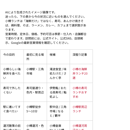
AIにより生成されたイメージ画像です。
迷ったら、下の表から今の状況に近いものを選んでください。
小樽ランチは「海鮮だけ」ではなく、寿司、あんかけ焼きそ
ば、鶏料理、そば、ラーメン、カレー、カフェまで選択肢があ
ります。
営業時間、定休日、価格、予約可否は季節・仕入れ・店舗都合
で変わります。訪問前には、公式サイト、公式SNS、店頭掲
示、Googleの最新営業情報を確認してください。
今の目的
最初に見る場
候補
深掘り記事
所
小樽らしい海
小樽駅・三角
滝波食堂 / 味
小樽の海鮮
鮮丼を食べた
市場
処たけだ / さ
丼ランチ20
い
んかく亭
選
寿司で外した
寿司屋通り・
伊勢鮨 / おた
小樽の寿司
くない
色内・駅周辺
る政寿司 / 鮨
ランチおす
処よし
すめ
駅に着いてす
小樽駅徒歩
駅中店 / 三角
小樽駅周辺
ぐ食べたい
5〜10分
市場 / なる
ランチ
と / 籔半
運河散策の前
小樽運河・色
小樽倉庫
小樽運河周
後に食べたい
内
No.1 / 小樽
辺ランチ