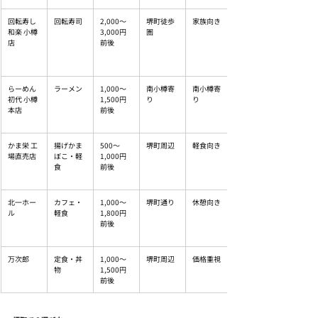
回転寿し 
回転寿司
2,000〜
堺町徒歩
家族向き
和楽 小樽
3,000円
圏
店
前後
らーめん
ラーメン
1,000〜
南小樽寄
南小樽寄
初代 小樽
1,500円
り
り
本店
前後
かま栄 工
揚げかま
500〜
堺町周辺
軽食向き
場直売店
ぼこ・軽
1,000円
食
前後
北一ホー
カフェ・
1,000〜
堺町通り
休憩向き
ル
軽食
1,800円
前後
万次郎
定食・丼
1,000〜
堺町周辺
価格重視
物
1,500円
前後