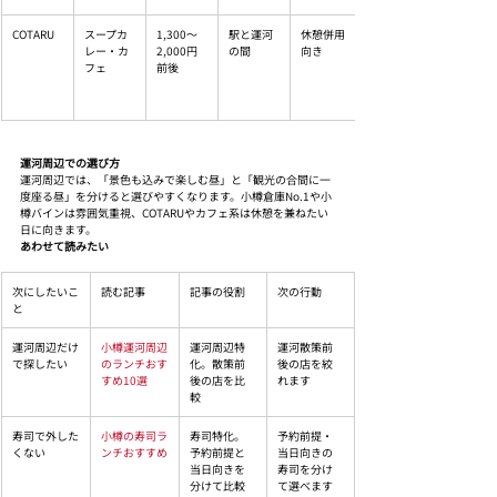
COTARU
スープカ
1,300〜
駅と運河
休憩併用
レー・カ
2,000円
の間
向き
フェ
前後
運河周辺での選び方
運河周辺では、「景色も込みで楽しむ昼」と「観光の合間に一
度座る昼」を分けると選びやすくなります。小樽倉庫No.1や小
樽バインは雰囲気重視、COTARUやカフェ系は休憩を兼ねたい
日に向きます。
あわせて読みたい
次にしたいこ
読む記事
記事の役割
次の行動
と
運河周辺だけ
小樽運河周辺
運河周辺特
運河散策前
で探したい
のランチおす
化。散策前
後の店を絞
すめ10選
後の店を比
れます
較
寿司で外した
小樽の寿司ラ
寿司特化。
予約前提・
くない
ンチおすすめ
予約前提と
当日向きの
当日向きを
寿司を分け
分けて比較
て選べます