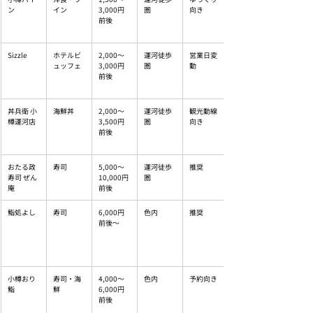
ン
イン
3,000円
圏
向き
前後
Sizzle
ホテルビ
2,000〜
運河徒歩
営業日変
ュッフェ
3,000円
圏
動
前後
丼兵衛 小
海鮮丼
2,000〜
運河徒歩
観光動線
樽運河店
3,500円
圏
向き
前後
おたる政
寿司
5,000〜
運河徒歩
推奨
寿司 ぜん
10,000円
圏
庵
前後
鮨処よし
寿司
6,000円
色内
推奨
前後〜
小樽おり
寿司・海
4,000〜
色内
予約向き
鮨
鮮
6,000円
前後