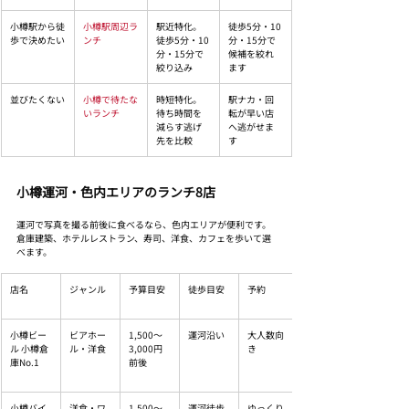
小樽駅から徒
小樽駅周辺ラ
駅近特化。
徒歩5分・10
歩で決めたい
ンチ
徒歩5分・10
分・15分で
分・15分で
候補を絞れ
絞り込み
ます
並びたくない
小樽で待たな
時短特化。
駅ナカ・回
いランチ
待ち時間を
転が早い店
減らす逃げ
へ逃がせま
先を比較
す
小樽運河・色内エリアのランチ8店
運河で写真を撮る前後に食べるなら、色内エリアが便利です。
倉庫建築、ホテルレストラン、寿司、洋食、カフェを歩いて選
べます。
店名
ジャンル
予算目安
徒歩目安
予約
小樽ビー
ビアホー
1,500〜
運河沿い
大人数向
ル 小樽倉
ル・洋食
3,000円
き
庫No.1
前後
小樽バイ
洋食・ワ
1,500〜
運河徒歩
ゆっくり