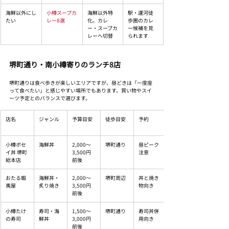
海鮮以外にし
小樽スープカ
海鮮以外特
駅・運河徒
たい
レー8選
化。カレ
歩圏のカレ
ー・スープカ
ー候補を見
レーへ切替
られます
堺町通り・南小樽寄りのランチ8店
堺町通りは食べ歩きが楽しいエリアですが、昼どきは「一度座
って食べたい」と感じやすい場所でもあります。買い物やスイ
ーツ予定とのバランスで選びます。
店名
ジャンル
予算目安
徒歩目安
予約
小樽ポセ
海鮮丼
2,000〜
堺町通り
昼ピーク
イ丼 堺町
3,500円
注意
総本店
前後
おたる蝦
海鮮丼・
2,000〜
堺町周辺
丼と焼き
夷屋
炙り焼き
3,500円
物向き
前後
小樽たけ
寿司・海
1,500〜
堺町通り
寿司丼併
の寿司
鮮丼
3,000円
用向き
前後