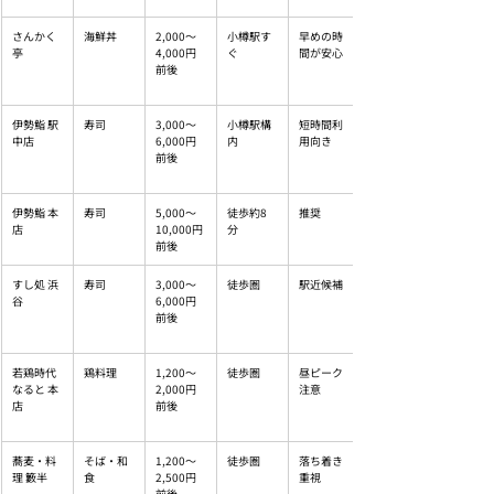
さんかく
海鮮丼
2,000〜
小樽駅す
早めの時
亭
4,000円
ぐ
間が安心
前後
伊勢鮨 駅
寿司
3,000〜
小樽駅構
短時間利
中店
6,000円
内
用向き
前後
伊勢鮨 本
寿司
5,000〜
徒歩約8
推奨
店
10,000円
分
前後
すし処 浜
寿司
3,000〜
徒歩圏
駅近候補
谷
6,000円
前後
若鶏時代
鶏料理
1,200〜
徒歩圏
昼ピーク
なると 本
2,000円
注意
店
前後
蕎麦・料
そば・和
1,200〜
徒歩圏
落ち着き
理 籔半
食
2,500円
重視
前後