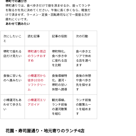
堺町での選び方
堺町通りでは、食べ歩きだけで昼を済ませるか、座ってランチ
を取るかを先に決めてください。午後に長く歩くなら、軽食だ
けで済ませず、ラーメン・定食・回転寿司などで一度座る方が
疲れにくいです。
あわせて読みたい
次にしたいこ
読む記事
記事の役割
次の行動
と
堺町で座れる
堺町通り周辺
堺町特化。
食べ歩きエ
店だけ見たい
のランチおす
食べ歩き中
リアで休め
すめ
に座れる店
る店を選べ
を比較
ます
食後に甘いも
小樽運河から
食後導線特
食後の休憩
のへ進みたい
徒歩10分の
化。運河・
や食べ歩き
ソフトクリー
堺町の甘い
先を探せま
ム
休憩へ誘導
す
小樽運河もあ
小樽運河エリ
観光導線。
ランチ前後
わせて歩きた
アガイド
ランチ前後
の散策ルー
い
の運河散策
トを組めま
を組む
す
花園・寿司屋通り・地元寄りのランチ4店