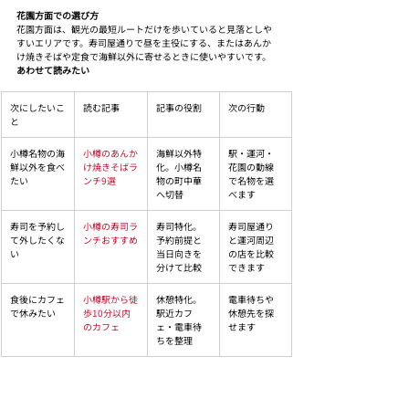
花園方面での選び方
花園方面は、観光の最短ルートだけを歩いていると見落としや
すいエリアです。寿司屋通りで昼を主役にする、またはあんか
け焼きそばや定食で海鮮以外に寄せるときに使いやすいです。
あわせて読みたい
次にしたいこ
読む記事
記事の役割
次の行動
と
小樽名物の海
小樽のあんか
海鮮以外特
駅・運河・
鮮以外を食べ
け焼きそばラ
化。小樽名
花園の動線
たい
ンチ9選
物の町中華
で名物を選
へ切替
べます
寿司を予約し
小樽の寿司ラ
寿司特化。
寿司屋通り
て外したくな
ンチおすすめ
予約前提と
と運河周辺
い
当日向きを
の店を比較
分けて比較
できます
食後にカフェ
小樽駅から徒
休憩特化。
電車待ちや
で休みたい
歩10分以内
駅近カフ
休憩先を探
のカフェ
ェ・電車待
せます
ちを整理