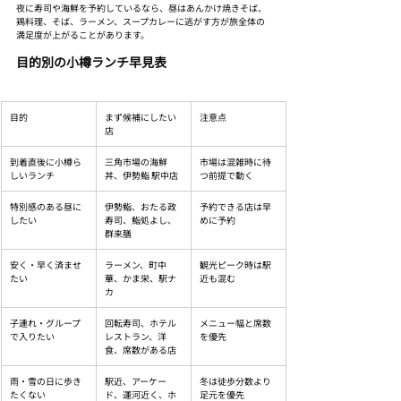
夜に寿司や海鮮を予約しているなら、昼はあんかけ焼きそば、
鶏料理、そば、ラーメン、スープカレーに逃がす方が旅全体の
満足度が上がることがあります。
目的別の小樽ランチ早見表
目的
まず候補にしたい
注意点
店
到着直後に小樽ら
三角市場の海鮮
市場は混雑時に待
しいランチ
丼、伊勢鮨 駅中店
つ前提で動く
特別感のある昼に
伊勢鮨、おたる政
予約できる店は早
したい
寿司、鮨処よし、
めに予約
群来膳
安く・早く済ませ
ラーメン、町中
観光ピーク時は駅
たい
華、かま栄、駅ナ
近も混む
カ
子連れ・グループ
回転寿司、ホテル
メニュー幅と席数
で入りたい
レストラン、洋
を優先
食、席数がある店
雨・雪の日に歩き
駅近、アーケー
冬は徒歩分数より
たくない
ド、運河近く、ホ
足元を優先