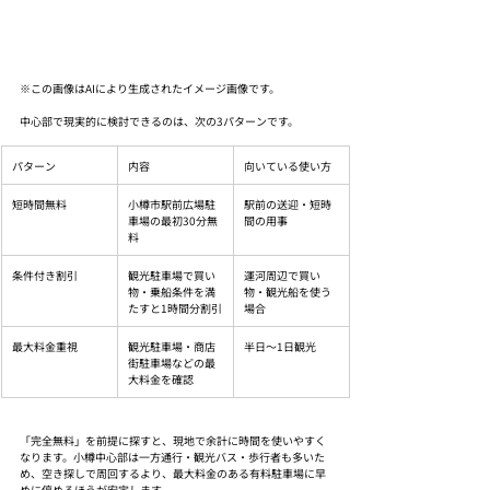
※この画像はAIにより生成されたイメージ画像です。
中心部で現実的に検討できるのは、次の3パターンです。
パターン
内容
向いている使い方
短時間無料
小樽市駅前広場駐
駅前の送迎・短時
車場の最初30分無
間の用事
料
条件付き割引
観光駐車場で買い
運河周辺で買い
物・乗船条件を満
物・観光船を使う
たすと1時間分割引
場合
最大料金重視
観光駐車場・商店
半日〜1日観光
街駐車場などの最
大料金を確認
「完全無料」を前提に探すと、現地で余計に時間を使いやすく
なります。小樽中心部は一方通行・観光バス・歩行者も多いた
め、空き探しで周回するより、最大料金のある有料駐車場に早
めに停めるほうが安定します。