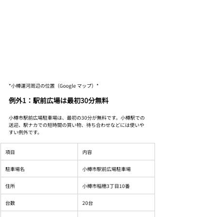
*小樽運河周辺の位置（Google マップ）*
例外1：駅前広場は最初30分無料
小樽市駅前広場駐車場は、最初の30分が無料です。小樽駅での
送迎、駅ナカでの短時間の買い物、待ち合わせなどには使いや
すい例外です。
項目
内容
駐車場名
小樽市駅前広場駐車場
住所
小樽市稲穂3丁目10番
台数
20台