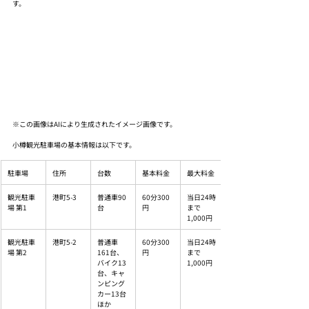
す。
※この画像はAIにより生成されたイメージ画像です。
小樽観光駐車場の基本情報は以下です。
駐車場
住所
台数
基本料金
最大料金
観光駐車
港町5-3
普通車90
60分300
当日24時
場 第1
台
円
まで
1,000円
観光駐車
港町5-2
普通車
60分300
当日24時
場 第2
161台、
円
まで
バイク13
1,000円
台、キャ
ンピング
カー13台
ほか