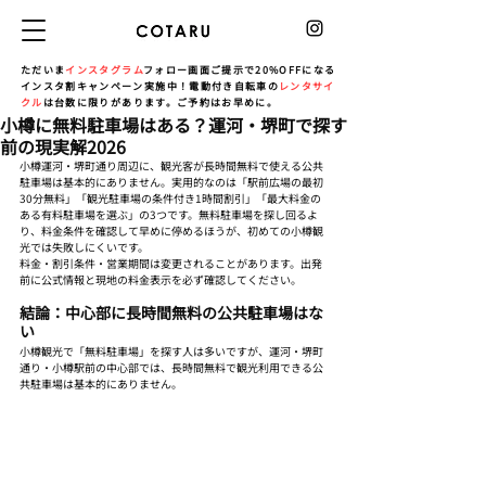
ただいま
インスタグラム
フォロー画面ご提示で20%OFFになる
インスタ割キャンペーン実施中！電動付き自転車の
レンタサイ
クル
は台数に限りがあります。ご予約はお早めに。
小樽に無料駐車場はある？運河・堺町で探す
前の現実解2026
小樽運河・堺町通り周辺に、観光客が長時間無料で使える公共
駐車場は基本的にありません。実用的なのは「駅前広場の最初
30分無料」「観光駐車場の条件付き1時間割引」「最大料金の
ある有料駐車場を選ぶ」の3つです。無料駐車場を探し回るよ
り、料金条件を確認して早めに停めるほうが、初めての小樽観
光では失敗しにくいです。
料金・割引条件・営業期間は変更されることがあります。出発
前に公式情報と現地の料金表示を必ず確認してください。
結論：中心部に長時間無料の公共駐車場はな
い
小樽観光で「無料駐車場」を探す人は多いですが、運河・堺町
通り・小樽駅前の中心部では、長時間無料で観光利用できる公
共駐車場は基本的にありません。