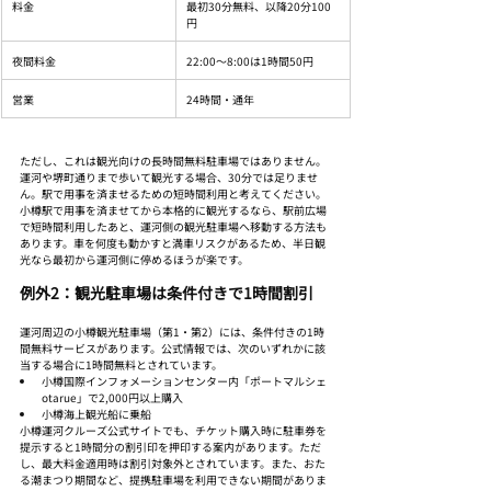
料金
最初30分無料、以降20分100
円
夜間料金
22:00〜8:00は1時間50円
営業
24時間・通年
ただし、これは観光向けの長時間無料駐車場ではありません。
運河や堺町通りまで歩いて観光する場合、30分では足りませ
ん。駅で用事を済ませるための短時間利用と考えてください。
小樽駅で用事を済ませてから本格的に観光するなら、駅前広場
で短時間利用したあと、運河側の観光駐車場へ移動する方法も
あります。車を何度も動かすと満車リスクがあるため、半日観
光なら最初から運河側に停めるほうが楽です。
例外2：観光駐車場は条件付きで1時間割引
運河周辺の小樽観光駐車場（第1・第2）には、条件付きの1時
間無料サービスがあります。公式情報では、次のいずれかに該
当する場合に1時間無料とされています。
小樽国際インフォメーションセンター内「ポートマルシェ
otarue」で2,000円以上購入
小樽海上観光船に乗船
小樽運河クルーズ公式サイトでも、チケット購入時に駐車券を
提示すると1時間分の割引印を押印する案内があります。ただ
し、最大料金適用時は割引対象外とされています。また、おた
る潮まつり期間など、提携駐車場を利用できない期間がありま