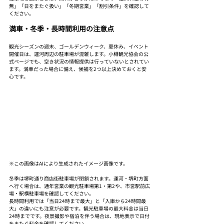
無」「日をまたぐ扱い」「冬期営業」「割引条件」を確認して
ください。
満車・冬季・長時間利用の注意点
観光シーズンの週末、ゴールデンウィーク、夏休み、イベント
開催日は、運河周辺の駐車場が混雑します。小樽観光協会の公
式ページでも、空き状況の情報提供は行っていないとされてい
ます。満車だった場合に備え、候補を2つ以上決めておくと安
心です。
※この画像はAIにより生成されたイメージ画像です。
冬季は堺町通り商店街駐車場が閉鎖されます。運河・堺町方面
へ行く場合は、通年営業の観光駐車場第1・第2や、市営駅前広
場・駅横駐車場を確認してください。
長時間利用では「当日24時まで最大」と「入庫から24時間最
大」の違いにも注意が必要です。観光駐車場の最大料金は当日
24時までです。夜景撮影や宿泊を伴う場合は、現地表示で日付
をまたぐ料金を確認してください。