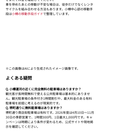
車を停めたあとの移動が不安な場合は、徒歩だけでなくレンタ
サイクルを組み合わせる方法もあります。小樽中心部の移動手
段は
小樽の移動手段ガイド
で整理しています。
※この画像はAIにより生成されたイメージ画像です。
よくある疑問
Q. 小樽運河の近くに完全無料の駐車場はありますか？
観光客が長時間無料で使える公共駐車場は基本的にありませ
ん。観光駐車場の条件付き1時間割引や、最大料金のある有料
駐車場を前提に考えるのが現実的です。
Q. 堺町通りに無料駐車場はありますか？
堺町通り商店街駐車場は有料です。2026年度は4月10日〜11月
30日の季節営業で、1時間300円、1日最大1,000円です。キャ
ンペーンは時期により条件が変わるため、公式サイトや現地掲
示を確認してください。
Q. 小樽駅前で無料で停められますか？
小樽市駅前広場駐車場は最初30分無料です。ただし、駅での送