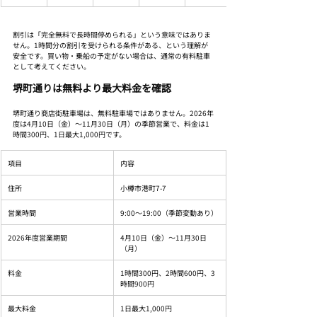
割引は「完全無料で長時間停められる」という意味ではありま
せん。1時間分の割引を受けられる条件がある、という理解が
安全です。買い物・乗船の予定がない場合は、通常の有料駐車
として考えてください。
堺町通りは無料より最大料金を確認
堺町通り商店街駐車場は、無料駐車場ではありません。2026年
度は4月10日（金）〜11月30日（月）の季節営業で、料金は1
時間300円、1日最大1,000円です。
項目
内容
住所
小樽市港町7-7
営業時間
9:00〜19:00（季節変動あり）
2026年度営業期間
4月10日（金）〜11月30日
（月）
料金
1時間300円、2時間600円、3
時間900円
最大料金
1日最大1,000円