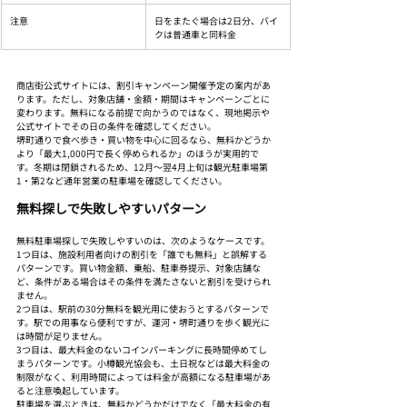
注意
日をまたぐ場合は2日分、バイ
クは普通車と同料金
商店街公式サイトには、割引キャンペーン開催予定の案内があ
ります。ただし、対象店舗・金額・期間はキャンペーンごとに
変わります。無料になる前提で向かうのではなく、現地掲示や
公式サイトでその日の条件を確認してください。
堺町通りで食べ歩き・買い物を中心に回るなら、無料かどうか
より「最大1,000円で長く停められるか」のほうが実用的で
す。冬期は閉鎖されるため、12月〜翌4月上旬は観光駐車場第
1・第2など通年営業の駐車場を確認してください。
無料探しで失敗しやすいパターン
無料駐車場探しで失敗しやすいのは、次のようなケースです。
1つ目は、施設利用者向けの割引を「誰でも無料」と誤解する
パターンです。買い物金額、乗船、駐車券提示、対象店舗な
ど、条件がある場合はその条件を満たさないと割引を受けられ
ません。
2つ目は、駅前の30分無料を観光用に使おうとするパターンで
す。駅での用事なら便利ですが、運河・堺町通りを歩く観光に
は時間が足りません。
3つ目は、最大料金のないコインパーキングに長時間停めてし
まうパターンです。小樽観光協会も、土日祝などは最大料金の
制限がなく、利用時間によっては料金が高額になる駐車場があ
ると注意喚起しています。
駐車場を選ぶときは、無料かどうかだけでなく「最大料金の有