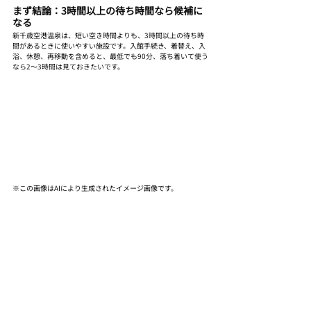
まず結論：3時間以上の待ち時間なら候補に
なる
新千歳空港温泉は、短い空き時間よりも、3時間以上の待ち時
間があるときに使いやすい施設です。入館手続き、着替え、入
浴、休憩、再移動を含めると、最低でも90分、落ち着いて使う
なら2〜3時間は見ておきたいです。
※この画像はAIにより生成されたイメージ画像です。