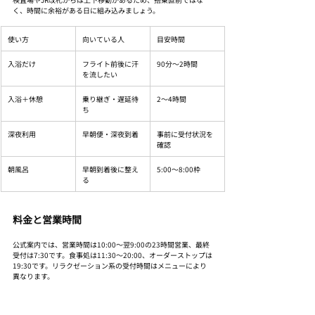
く、時間に余裕がある日に組み込みましょう。
使い方
向いている人
目安時間
入浴だけ
フライト前後に汗
90分〜2時間
を流したい
入浴＋休憩
乗り継ぎ・遅延待
2〜4時間
ち
深夜利用
早朝便・深夜到着
事前に受付状況を
確認
朝風呂
早朝到着後に整え
5:00〜8:00枠
る
料金と営業時間
公式案内では、営業時間は10:00〜翌9:00の23時間営業、最終
受付は7:30です。食事処は11:30〜20:00、オーダーストップは
19:30です。リラクゼーション系の受付時間はメニューにより
異なります。