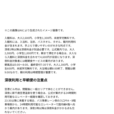
※この画像はAIにより生成されたイメージ画像です。
入館料は、大人2,600円、小学生1,300円、未就学児無料です。
入館料には、入浴料、浴衣、バスタオル、タオル、館内利用料
金が含まれます。手ぶらで使いやすいのが大きな利点です。
深夜1時以降は深夜料金が別途必要です。公式案内では、大人
2,000円、小学生1,000円です。朝まで滞在する場合は、大人な
ら入館料と深夜料金を合わせて4,600円が目安になります。深
夜料金対象者には軽朝食サービスの案内があります。
朝風呂は5:00〜8:00、最終受付7:30です。大人1,300円、小学
生600円、未就学児無料です。大浴場は朝8:00終了、閉館は朝
9:00なので、朝の利用は時間管理が重要です。
深夜利用と早朝便の注意点
空港ビル内は、閉館後に一般エリアで休むことができません。
深夜に新千歳空港温泉を使う場合は、公式が案内する24時間利
用可能なエレベーター経路を確認しておきます。
23:30以降に来館する場合、バス降車レーン側の入口やA・B駐
車場側から、24時間利用可能なエレベーターで国内線4階へ向
かう案内があります。深夜1時以降は深夜料金がかかる点も忘
れないでください。