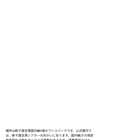
場所は新千歳空港国内線4階オアシスパークです。公式案内で
は、新千歳空港シアターの向かいにあります。国内線2Fの保安
検査場やJR改札からは上下移動があるため、搭乗直前ではな