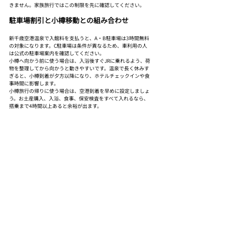
きません。家族旅行ではこの制限を先に確認してください。
駐車場割引と小樽移動との組み合わせ
新千歳空港温泉で入館料を支払うと、A・B駐車場は3時間無料
の対象になります。C駐車場は条件が異なるため、車利用の人
は公式の駐車場案内を確認してください。
小樽へ向かう前に使う場合は、入浴後すぐJRに乗れるよう、荷
物を整理してから向かうと動きやすいです。温泉で長く休みす
ぎると、小樽到着が夕方以降になり、ホテルチェックインや食
事時間に影響します。
小樽旅行の帰りに使う場合は、空港到着を早めに設定しましょ
う。お土産購入、入浴、食事、保安検査をすべて入れるなら、
搭乗まで4時間以上あると余裕が出ます。