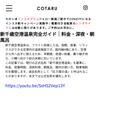
ただいま
インスタグラム
フォロー画面ご提示で20%OFFになる
インスタ割キャンペーン実施中！電動付き自転車の
レンタサイ
クル
は台数に限りがあります。ご予約はお早めに。
新千歳空港温泉完全ガイド｜料金・深夜・朝
風呂
新千歳空港温泉は、フライト前後に入浴、仮眠、食事、リラッ
クスができる空港内の温泉施設です。国内線4階にあり、空港
から外へ出ずに使えるため、早朝便、夜遅い到着、乗り継ぎ待
ち、小樽へ向かう前の休憩に向いています。
この記事では、現行の正式名称「新千歳空港温泉」を基準に、
料金、営業時間、深夜利用、朝風呂、館内の使い方、駐車場割
引を整理します。過去名称として「旧 万葉の湯」と呼ばれるこ
とがありますが、本文では公式名称を優先します。
https://youtu.be/SxHS2Vep13Y