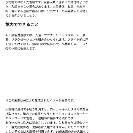
予約制ではなく先着順です。収容人数に達すると受付終了とな
り、入館できない場合があります。大型連休、お盆、年末年
始、雪による遅延が出る日は、公式サイトの混雑状況を確認し
てから向かいましょう。
館内でできること
新千歳空港温泉では、入浴、サウナ、リラックスルーム、食
事、リラクゼーションを組み合わせられます。フライト前に汗
を流すだけでなく、雪の日の欠航待ちや、小樽から戻ってきた
後の休憩にも使えます。
※この画像はAIにより生成されたイメージ画像です。
入館時に受付で手続きを済ませ、ロッカーキーとタオル類を受
け取ります。館内での食事やリラクゼーションはロッカーキー
のバーコードで管理し、退館時に精算する流れです。
飲食物の持ち込みは禁止されています。入れ墨または類似シー
ル、暴力団関係者、泥酔者は入館できません。おむつの取れて
いない子どもは大浴場を利用できず、18歳未満のみの入館もで