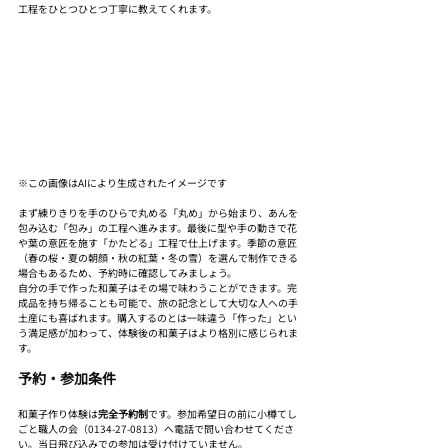
工程をひとつひとつ丁寧に教えてくれます。
※この画像はAIにより生成されたイメージです
まず練りきりを手のひらで丸める「丸め」から始まり、あんを
包み込む「包み」の工程へ進みます。最後に型や手の動きで花
や葉の意匠を施す「かたどる」工程で仕上げます。季節の意匠
（春の桜・夏の朝顔・秋の紅葉・冬の雪）を選んで制作できる
場合もあるため、予約時に確認してみましょう。
自分の手で作った和菓子はその場で味わうことができます。完
成品を持ち帰ることも可能で、旅の記念として大切な人への手
土産にも喜ばれます。購入するのとは一味違う「作った」とい
う満足感が加わって、体験後の和菓子はより格別に感じられま
す。
予約・参加条件
和菓子作り体験は
完全予約制
です。参加希望日の前に小樽てし
ごと職人の会（0134-27-0813）へ電話で問い合わせてくださ
い。当日飛び込みでの参加は受け付けていません。