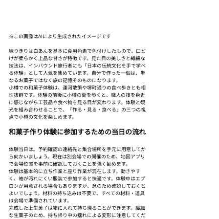
※この画像はAIにより生成されたイメージです
練りきりは白あんを基本に食用色素で色付けしたもので、口ど
けが柔らかく上品な甘さが特徴です。見た目の美しさと繊細な
技法は、インバウンド旅行者にも「日本の伝統文化を手で学べ
る体験」として人気を集めています。自分で作った一個は、単
なるお菓子ではなく旅の記憶そのものになります。
小樽での和菓子体験は、運河散策や堺町通りの食べ歩きとも相
性抜群です。体験の前後に小樽の街を歩くと、職人の技を身近
に感じながら工芸品や食べ物を見る目が変わります。体験と観
光を組み合わせることで、「作る・見る・食べる」の三つの視
点で小樽の文化を楽しめます。
和菓子作り体験に参加するための当日の流れ
体験当日は、予約確認の連絡先と集合場所を手元に用意してか
ら向かいましょう。現在は別会場での開催のため、地図アプリ
で会場位置を事前に確認しておくことを強く勧めます。
体験は基本的に立ち作業と座り作業が混在します。動きやす
く、袖が汚れにくい服装で参加すると快適です。体験中はエプ
ロンが用意される場合もありますが、念のため確認しておくと
よいでしょう。材料の持ち込みは不要で、すべての材料・道具
は会場で準備されています。
完成した上生菓子は箱に入れて持ち帰ることができます。繊細
な生菓子のため、持ち帰り中の揺れによる変形に注意してくだ