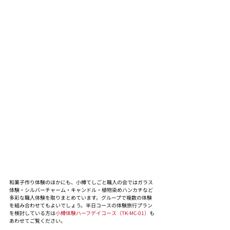
和菓子作り体験のほかにも、小樽てしごと職人の会ではガラス
体験・シルバーチャーム・キャンドル・植物染めハンカチなど
多彩な職人体験を取りまとめています。グループで複数の体験
を組み合わせてもよいでしょう。半日コースの体験旅行プラン
を検討している方は
小樽体験ハーフデイコース（TK-MC-01）
も
あわせてご覧ください。