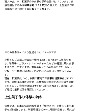
職人の会」が、和菓子作り体験の予約を受け付けています。体
験を担当するのは
和菓子処 つくし牧田
の職人で、上生菓子作り
の本格的な工程を丁寧に教えてくれます。
※この画像はAIにより生成されたイメージです
小樽てしごと職人の会は小樽市花園5丁目7番2号に拠点を置
き、和菓子・ガラス・シルバーチャームなど10種類の職人体験
を取りまとめています。電話番号は0134-27-0813で、個人・
学校・旅行代理店向けにそれぞれ申込み窓口を用意していま
す。
現在、和菓子処 つくし牧田の
店内での体験は当面中止
されてい
ます。体験は小樽市公会堂・小樽市民会館などの別会場で実施
されており、会場の詳細は予約時に案内されます。旅行前に必
ず電話で最新状況を確認してください。
上生菓子作り体験の流れ
体験では、日本の伝統的な生菓子「練りきり」を使って上生菓
子を3個制作します。所要時間は40分〜1時間が目安で、職人が