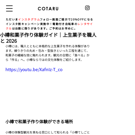
ただいま
インスタグラム
フォロー画面ご提示で20%OFFになる
インスタ割キャンペーン実施中！電動付き自転車の
レンタサイ
クル
は台数に限りがあります。ご予約はお早めに。
小樽和菓子作り体験ガイド｜上生菓子を職人
と 2026
小樽には、職人とともに本格的な上生菓子を作れる体験があり
ます。練りきりの丸め・包み・型抜きといった工程を通じて、
和菓子の繊細な技に触れられます。観光の合間に「食べる」か
ら「作る」へ。小樽ならではの文化体験をご紹介します。
https://youtu.be/XafnIz-T_co
小樽で和菓子作り体験ができる場所
小樽の体験型観光を束ねる窓口として知られる「小樽てしごと