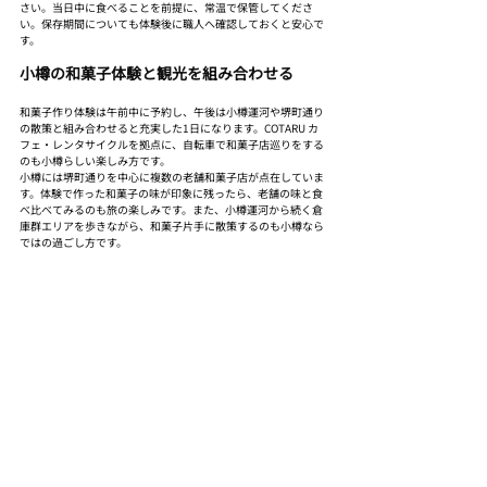
さい。当日中に食べることを前提に、常温で保管してくださ
い。保存期間についても体験後に職人へ確認しておくと安心で
す。
小樽の和菓子体験と観光を組み合わせる
和菓子作り体験は午前中に予約し、午後は小樽運河や堺町通り
の散策と組み合わせると充実した1日になります。COTARU カ
フェ・レンタサイクルを拠点に、自転車で和菓子店巡りをする
のも小樽らしい楽しみ方です。
小樽には堺町通りを中心に複数の老舗和菓子店が点在していま
す。体験で作った和菓子の味が印象に残ったら、老舗の味と食
べ比べてみるのも旅の楽しみです。また、小樽運河から続く倉
庫群エリアを歩きながら、和菓子片手に散策するのも小樽なら
ではの過ごし方です。