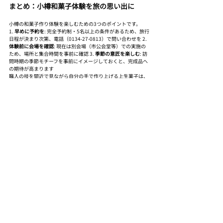
まとめ：小樽和菓子体験を旅の思い出に
小樽の和菓子作り体験を楽しむための3つのポイントです。
1. 
早めに予約を
: 完全予約制・5名以上の条件があるため、旅行
日程が決まり次第、電話（0134-27-0813）で問い合わせを 2. 
体験前に会場を確認
: 現在は別会場（市公会堂等）での実施の
ため、場所と集合時間を事前に確認 3. 
季節の意匠を楽しむ
: 訪
問時期の季節モチーフを事前にイメージしておくと、完成品へ
の期待が高まります
職人の技を間近で見ながら自分の手で作り上げる上生菓子は、
ガラス工芸やオルゴール体験とは異なる「食べられる伝統工
芸」の魅力があります。北海道・小樽の旅に、日本の和菓子文
化を体で学ぶ体験を加えてみてください。体験の後は小樽運河
エリアを散策して、COTARUカフェに立ち寄ってみてくださ
い。旅の締めくくりに温かいひと休みをどうぞ。