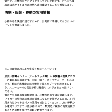
魅力で、小樽市街からアクセスしやすい立地です。こちらも詳
細は公式サイトまたは現地へ直接確認することを推奨します。
防寒・服装・移動の実用情報
小樽の冬を快適に過ごすために、出発前に準備しておきたいポ
イントを整理しました。
※この画像はAIにより生成されたイメージです
服装は
防寒インナー（ヒートテック等）＋ 中間着＋防風アウタ
ー
の重ね着が基本です。手袋・帽子・ネックウォーマーも必須
です。靴は防水機能と防滑機能を備えたブーツを選びましょ
う。スニーカーでの雪道歩行は転倒リスクがあるため避けてく
ださい。
雪あかりの路の開催期間中は、小樽市内の交通が混雑します。
マイカーの場合は駐車場が満車になる可能性があるため、JR利
用またはシャトルバスの活用を検討してください。JR小樽駅か
ら運河エリアまでは徒歩約10分で、駅周辺に複数の商業施設が
あるため荷物を預けて身軽に散策できます。