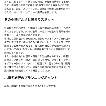
カイロ（貼るタイプ・持ち型の両方）を複数枚持参すると安心
です。長時間外で過ごす場合は5時間対応の大容量カイロが役
立ちます。また、スマートフォンは低温で急激に電池が消耗す
るため、モバイルバッテリーの携帯も推奨します。
冬の小樽グルメと暖まりスポット
冬の観光と合わせて、小樽のグルメや暖まれるスポットも押さ
えておきましょう。外での散策で冷えた体を温める場所を知っ
ておくと、より快適に過ごせます。
小樽には運河沿いや堺町通りに複数のカフェ・スープ専門店が
点在しています。寒い日の外出中にホットドリンクやスープで
温まるひと休みを入れると、疲れを解消しながら観光を続けら
れます。COTARUカフェも小樽滞在中の温かい休憩場所として
活用してください。
また、小樽市内には温泉・日帰り入浴施設もあります。朝里川
温泉エリアはスキー場と一体になっており、アウトドアアクテ
ィビティの後のリフレッシュに最適です。雪あかりの路の観覧
後に体が冷えた場合にも、温泉入浴は強い味方になります。施
設の詳細は各公式サイトで確認してください。
小樽冬旅行のプランニングポイント
冬の小樽旅行を充実させるための3ステップです。