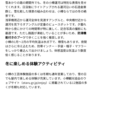
雪あかりの路の期間外でも、冬の小樽運河は特別な表情を見せ
てくれます。日没後にライトアップされる運河沿いの石造倉庫
群と、雪化粧した情景の組み合わせは、小樽ならではの冬の絶
景です。
浅草橋周辺から運河全体を見渡すアングルと、中央橋付近から
運河を見下ろすアングルが定番のビュースポットです。夕暮れ
時から夜にかけての時間帯が特に美しく、記念写真の撮影にも
最適です。ただし路面が凍結していることが多いため、
防滑機
能付きのブーツ
で歩くことを強く推奨します。
小樽の1月〜2月の平均気温は氷点下で、積雪もあります。夜間
はさらに冷え込むため、防寒インナー・手袋・帽子・マフラー
をしっかり着込んで出かけましょう。体感温度は気温より数度
低く感じることがあります。
冬に楽しめる体験アクティビティ
小樽の工芸体験施設の多くは冬期も通年営業しており、雪の日
でも屋内で楽しめる体験が充実しています。小樽観光協会のウ
ェブサイト（otaru.gr.jp/enjoy）に掲載されている12施設の多
くが冬期も対応しています。