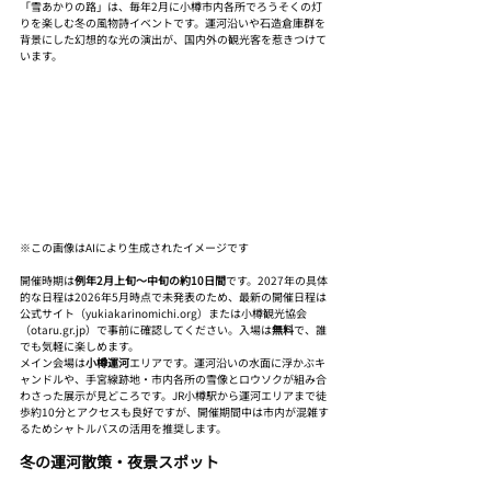
「雪あかりの路」は、毎年2月に小樽市内各所でろうそくの灯
りを楽しむ冬の風物詩イベントです。運河沿いや石造倉庫群を
背景にした幻想的な光の演出が、国内外の観光客を惹きつけて
います。
※この画像はAIにより生成されたイメージです
開催時期は
例年2月上旬〜中旬の約10日間
です。2027年の具体
的な日程は2026年5月時点で未発表のため、最新の開催日程は
公式サイト（yukiakarinomichi.org）または小樽観光協会
（otaru.gr.jp）で事前に確認してください。入場は
無料
で、誰
でも気軽に楽しめます。
メイン会場は
小樽運河
エリアです。運河沿いの水面に浮かぶキ
ャンドルや、手宮線跡地・市内各所の雪像とロウソクが組み合
わさった展示が見どころです。JR小樽駅から運河エリアまで徒
歩約10分とアクセスも良好ですが、開催期間中は市内が混雑す
るためシャトルバスの活用を推奨します。
冬の運河散策・夜景スポット