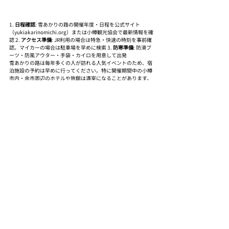
1. 
日程確認
: 雪あかりの路の開催年度・日程を公式サイト
（yukiakarinomichi.org）または小樽観光協会で最新情報を確
認 2. 
アクセス準備
: JR利用の場合は特急・快速の時刻を事前確
認。マイカーの場合は駐車場を早めに検索 3. 
防寒準備
: 防滑ブ
ーツ・防風アウター・手袋・カイロを用意して出発
雪あかりの路は毎年多くの人が訪れる人気イベントのため、宿
泊施設の予約は早めに行ってください。特に開催期間中の小樽
市内・余市周辺のホテルや旅館は満室になることがあります。
旅行計画は開催日程が発表された後すぐに動くと安心です。
小樽の冬を楽しんだ後は、COTARUカフェで温かいひと休みを
どうぞ。雪あかりの路や冬散策と組み合わせた体験旅行プラン
を検討している方は
小樽体験ハーフデイコース（TK-MC-01）
も
あわせてご覧ください。