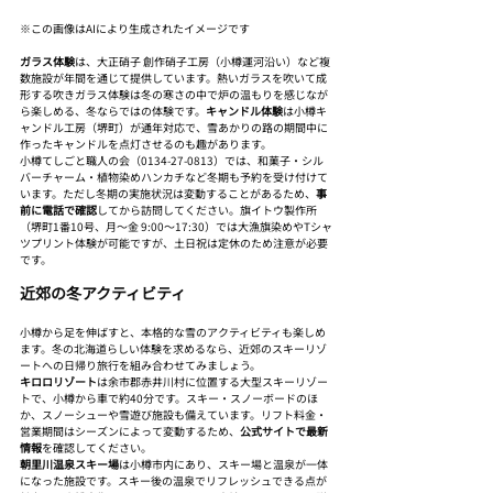
※この画像はAIにより生成されたイメージです
ガラス体験
は、大正硝子 創作硝子工房（小樽運河沿い）など複
数施設が年間を通じて提供しています。熱いガラスを吹いて成
形する吹きガラス体験は冬の寒さの中で炉の温もりを感じなが
ら楽しめる、冬ならではの体験です。
キャンドル体験
は小樽キ
ャンドル工房（堺町）が通年対応で、雪あかりの路の期間中に
作ったキャンドルを点灯させるのも趣があります。
小樽てしごと職人の会（0134-27-0813）では、和菓子・シル
バーチャーム・植物染めハンカチなど冬期も予約を受け付けて
います。ただし冬期の実施状況は変動することがあるため、
事
前に電話で確認
してから訪問してください。旗イトウ製作所
（堺町1番10号、月〜金 9:00〜17:30）では大漁旗染めやTシャ
ツプリント体験が可能ですが、土日祝は定休のため注意が必要
です。
近郊の冬アクティビティ
小樽から足を伸ばすと、本格的な雪のアクティビティも楽しめ
ます。冬の北海道らしい体験を求めるなら、近郊のスキーリゾ
ートへの日帰り旅行を組み合わせてみましょう。
キロロリゾート
は余市郡赤井川村に位置する大型スキーリゾー
トで、小樽から車で約40分です。スキー・スノーボードのほ
か、スノーシューや雪遊び施設も備えています。リフト料金・
営業期間はシーズンによって変動するため、
公式サイトで最新
情報
を確認してください。
朝里川温泉スキー場
は小樽市内にあり、スキー場と温泉が一体
になった施設です。スキー後の温泉でリフレッシュできる点が