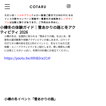
ただいま
インスタグラム
フォロー画面ご提示で20%OFFになる
インスタ割キャンペーン実施中！電動付き自転車の
レンタサイ
クル
は台数に限りがあります。ご予約はお早めに。
小樽冬の体験ガイド｜雪あかりの路と冬アク
ティビティ 2026
小樽の冬は、全国的に知られる「雪あかりの路」をはじめ、雪
景色の運河散策や体験アクティビティが楽しめます。ロウソク
の灯りが小樽の街を包む2月のイベントと、冬ならではの工芸
体験・スノーアクティビティをご紹介します。寒い季節も小樽
には見どころがいっぱい。冬旅行の計画にお役立てください。
https://youtu.be/tXhB2ra1CxY
小樽の冬イベント「雪あかりの路」