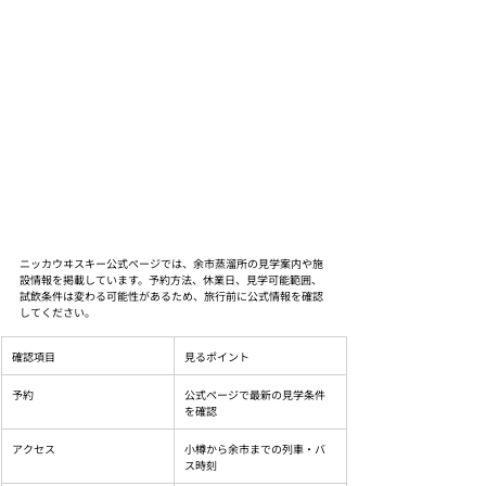
ニッカウヰスキー公式ページでは、余市蒸溜所の見学案内や施
設情報を掲載しています。予約方法、休業日、見学可能範囲、
試飲条件は変わる可能性があるため、旅行前に公式情報を確認
してください。
確認項目
見るポイント
予約
公式ページで最新の見学条件
を確認
アクセス
小樽から余市までの列車・バ
ス時刻