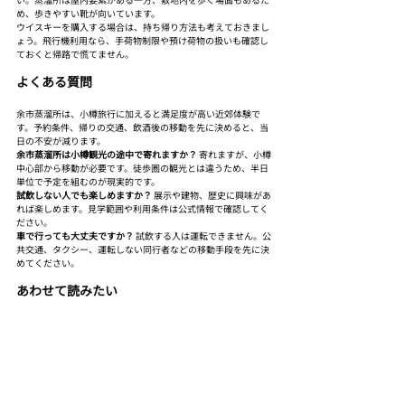
め、歩きやすい靴が向いています。
ウイスキーを購入する場合は、持ち帰り方法も考えておきまし
ょう。飛行機利用なら、手荷物制限や預け荷物の扱いも確認し
ておくと帰路で慌てません。
よくある質問
余市蒸溜所は、小樽旅行に加えると満足度が高い近郊体験で
す。予約条件、帰りの交通、飲酒後の移動を先に決めると、当
日の不安が減ります。
余市蒸溜所は小樽観光の途中で寄れますか？
 寄れますが、小樽
中心部から移動が必要です。徒歩圏の観光とは違うため、半日
単位で予定を組むのが現実的です。
試飲しない人でも楽しめますか？
 展示や建物、歴史に興味があ
れば楽しめます。見学範囲や利用条件は公式情報で確認してく
ださい。
車で行っても大丈夫ですか？
 試飲する人は運転できません。公
共交通、タクシー、運転しない同行者などの移動手段を先に決
めてください。
あわせて読みたい