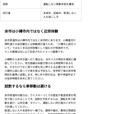
試飲
運転しない移動手段を確保
同行者
未成年、妊娠中、飲酒しない
人の過ごし方
余市は小樽市内ではなく近郊体験
余市蒸溜所は小樽市内ではなく余市町にあります。小樽運河や
堺町通りの徒歩観光とは移動感が違うため、「小樽中心部のつ
いで」ではなく半日近郊体験として組むのが現実的です。
※この画像はAIにより生成されたイメージ画像です。
小樽駅から余市方面へ行く場合は、JRやバスの時刻を事前に確
認してください。地方路線は本数が限られる時間帯があるた
め、行きだけでなく帰りの便も先に押さえる必要があります。
小樽中心部に戻って夕食を取る予定なら、見学終了後の余市発
時刻を基準に逆算します。特に冬や雨の日は、駅や停留所まで
の徒歩時間を多めに見てください。
試飲するなら車移動は避ける
余市蒸溜所の魅力は、ウイスキーづくりの歴史や製造背景を現
地で感じられることです。試飲を予定する人は、運転を伴う移
動を避け、公共交通、タクシー、運転しない同行者のいずれか
で計画してください。
飲酒しない人や未成年が一緒でも、建物や展示、敷地の雰囲気