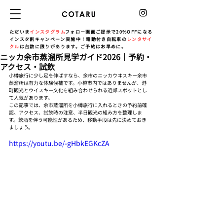
ただいま
インスタグラム
フォロー画面ご提示で20%OFFになる
インスタ割キャンペーン実施中！電動付き自転車の
レンタサイ
クル
は台数に限りがあります。ご予約はお早めに。
ニッカ余市蒸溜所見学ガイド2026｜予約・
アクセス・試飲
小樽旅行に少し足を伸ばすなら、余市のニッカウヰスキー余市
蒸溜所は有力な体験候補です。小樽市内ではありませんが、港
町観光とウイスキー文化を組み合わせられる近郊スポットとし
て人気があります。
この記事では、余市蒸溜所を小樽旅行に入れるときの予約前確
認、アクセス、試飲時の注意、半日観光の組み方を整理しま
す。飲酒を伴う可能性があるため、移動手段は先に決めておき
ましょう。
https://youtu.be/-gHbkEGKcZA