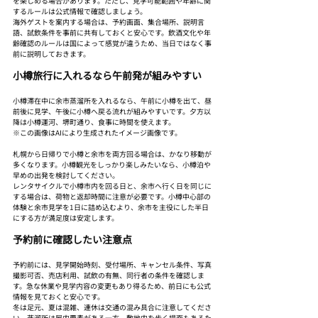
を楽しめる場合があります。ただし、見学可能範囲や年齢に関
するルールは公式情報で確認しましょう。
海外ゲストを案内する場合は、予約画面、集合場所、説明言
語、試飲条件を事前に共有しておくと安心です。飲酒文化や年
齢確認のルールは国によって感覚が違うため、当日ではなく事
前に説明しておきます。
小樽旅行に入れるなら午前発が組みやすい
小樽滞在中に余市蒸溜所を入れるなら、午前に小樽を出て、昼
前後に見学、午後に小樽へ戻る流れが組みやすいです。夕方以
降は小樽運河、堺町通り、食事に時間を使えます。
※この画像はAIにより生成されたイメージ画像です。
札幌から日帰りで小樽と余市を両方回る場合は、かなり移動が
多くなります。小樽観光をしっかり楽しみたいなら、小樽泊や
早めの出発を検討してください。
レンタサイクルで小樽市内を回る日と、余市へ行く日を同じに
する場合は、荷物と返却時間に注意が必要です。小樽中心部の
体験と余市見学を1日に詰め込むより、余市を主役にした半日
にする方が満足度は安定します。
予約前に確認したい注意点
予約前には、見学開始時刻、受付場所、キャンセル条件、写真
撮影可否、売店利用、試飲の有無、同行者の条件を確認しま
す。急な休業や見学内容の変更もあり得るため、前日にも公式
情報を見ておくと安心です。
冬は足元、夏は混雑、連休は交通の混み具合に注意してくださ
い。蒸溜所は屋内要素がある一方、敷地内を歩く場面もあるた