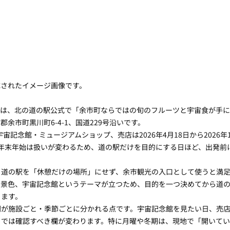
成されたイメージ画像です。
ちは、北の道の駅公式で「余市町ならではの旬のフルーツと宇宙食が手
余市町黒川町6-4-1、国道229号沿いです。
宙記念館・ミュージアムショップ、売店は2026年4月18日から2026年11
曜、年末年始は扱いが変わるため、道の駅だけを目的にする日ほど、出発前
、道の駅を「休憩だけの場所」にせず、余市観光の入口として使うと満
の景色、宇宙記念館というテーマが立つため、目的を一つ決めてから道
ります。
間が施設ごと・季節ごとに分かれる点です。宇宙記念館を見たい日、売
日では確認すべき欄が変わります。特に月曜や冬期は、現地で「開いてい