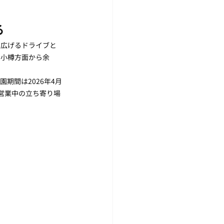
る
へ広げるドライブと
、小樽方面から余
期間は2026年4月
を営業中の立ち寄り場