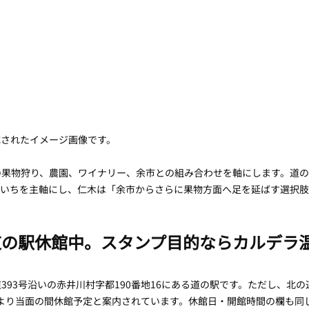
成されたイメージ画像です。
の果物狩り、農園、ワイナリー、余市との組み合わせを軸にします。道
よいちを主軸にし、仁木は「余市からさらに果物方面へ足を延ばす選択肢
道の駅休館中。スタンプ目的ならカルデラ
393号沿いの赤井川村字都190番地16にある道の駅です。ただし、北
1日より当面の間休館予定と案内されています。休館日・開館時間の欄も同