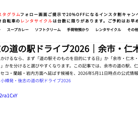
スタグラム
フォロー画面ご提示で20%OFFになるインスタ割キャン
き自転車の
レンタサイクル
は台数に限りがあります。ご予約はお早
ー
スープカレー
ソフトクリーム
手荷物預かり
レンタサイクル
その
の道の駅ドライブ2026｜余市・仁
出かけるなら、まず「道の駅そのものを目的にする日」か「余市・仁木
日」かを分けると選びやすくなります。この記事では、余市の道の駅、
セコ・蘭越・岩内方面へ延ばす候補を、2026年5月11日時点の公式情
：
小樽発・後志の道の駅ドライブ2026
B2ra1CxY