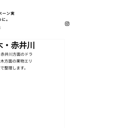
ペーン実
めに。
他
木・赤井川
・赤井川方面のドラ
仁木方面の果物エリ
報で整理します。