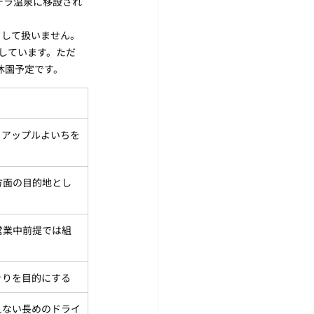
デラ温泉に移設され
として扱いません。
しています。ただ
で休園予定です。
・アップルよいちを
方面の目的地とし
営業中前提では組
ぐりを目的にする
えない長めのドライ