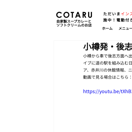
ただいま
イン
施中！電動付
自家製スープカレーと
ソフトクリームのお店
ホーム
メニュ
小樽発・後志
小樽から車で後志方面へ
イブに道の駅を組み込む
ア、赤井川の休館情報、ニ
動画で見る場合はこちら
https://youtu.be/tXh