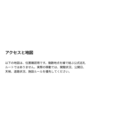
アクセスと地図
以下の地図は、位置確認用です。複数地点を線で結ぶ公式巡礼
ルートではありません。実際の移動では、開館状況、公開日、
天候、道路状況、施設ルールを優先してください。