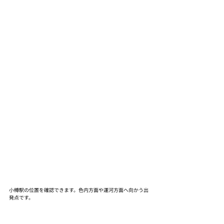
小樽駅の位置を確認できます。色内方面や運河方面へ向かう出
発点です。