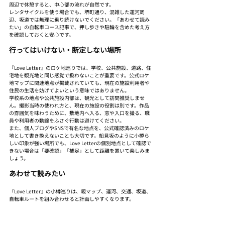
周辺で休憩すると、中心部の流れが自然です。
レンタサイクルを使う場合でも、堺町通り、混雑した運河周
辺、坂道では無理に乗り続けないでください。「あわせて読み
たい」の自転車コース記事で、押し歩きや駐輪を含めた考え方
を確認しておくと安心です。
行ってはいけない・断定しない場所
『Love Letter』のロケ地巡りでは、学校、公共施設、道路、住
宅地を観光地と同じ感覚で扱わないことが重要です。公式ロケ
地マップに関連地点が掲載されていても、現在の施設利用者や
住民の生活を妨げてよいという意味ではありません。
学校系の地点や公共施設内部は、観光として訪問推奨しませ
ん。撮影当時の使われ方と、現在の施設の役割は別です。作品
の雰囲気を味わうために、敷地内へ入る、窓や入口を撮る、職
員や利用者の動線をふさぐ行動は避けてください。
また、個人ブログやSNSで有名な地点を、公式確認済みのロケ
地として書き換えないことも大切です。船見坂のように小樽ら
しい印象が強い場所でも、Love Letterの個別地点として確認で
きない場合は「要確認」「補足」として距離を置いて楽しみま
しょう。
あわせて読みたい
『Love Letter』の小樽巡りは、親マップ、運河、交通、坂道、
自転車ルートを組み合わせると計画しやすくなります。