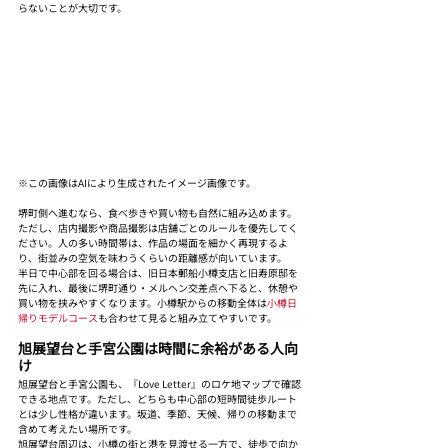
らないことが大切です。
※この画像はAIにより生成されたイメージ画像です。
堺町側へ進むなら、食べ歩きや買い物も自然に組み込めます。
ただし、店内撮影や商品撮影は店舗ごとのルールを優先してく
ださい。人の多い時間帯は、作品の場面を細かく再現するよ
り、街並みの空気を味わうくらいの距離感が向いています。
半日で中心部を回る場合は、旧日本郵船小樽支店と旧寿原邸を
先に入れ、最後に堺町通り・メルヘン交差点へ下ると、休憩や
買い物を挟みやすくなります。小樽駅からの移動全体は
小樽日
帰りモデルコース
も合わせて見ると組み立てやすいです。
旭展望台と手宮公園は時間に余裕がある人向
け
旭展望台と手宮公園も、『Love Letter』のロケ地マップで確認
できる地点です。ただし、どちらも中心部の短時間徒歩ルート
とは少し性格が違います。坂道、季節、天候、帰りの移動まで
含めて考えたい場所です。
旭展望台周辺は、小樽の街と港を見渡せる一方で、徒歩で向か