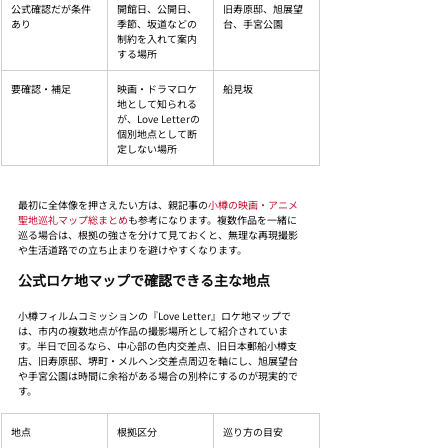
公式確認だが条件
開館日、公開日、
旧寿原邸、旭展望
あり
季節、坂道などの
台、手宮公園
制約を入れて案内
する場所
要確認・補足
映画・ドラマロケ
船見坂
地として知られる
が、Love Letterの
個別地点として断
定しない場所
最初に全体像を押さえたい方は、親記事の
小樽の映画・アニメ
聖地巡礼マップ総まとめ
も参考になります。複数作品を一緒に
巡る場合は、根拠の強さを分けて見ておくと、無理な再現撮影
や生活道路での立ち止まりを避けやすくなります。
公式ロケ地マップで確認できる主な地点
小樽フィルムコミッションの『Love Letter』ロケ地マップで
は、市内の複数地点が作品の撮影場所として紹介されていま
す。半日で回るなら、中心部の色内交差点、旧日本郵船小樽支
店、旧寿原邸、堺町・メルヘン交差点周辺を軸にし、旭展望台
や手宮公園は時間に余裕がある場合の別枠にするのが現実的で
す。
地点
根拠区分
巡り方の目安