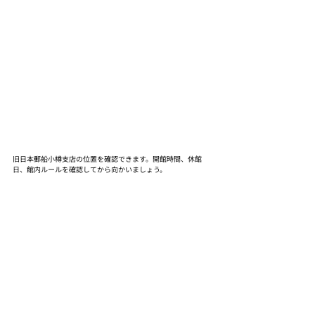
旧日本郵船小樽支店の位置を確認できます。開館時間、休館
日、館内ルールを確認してから向かいましょう。