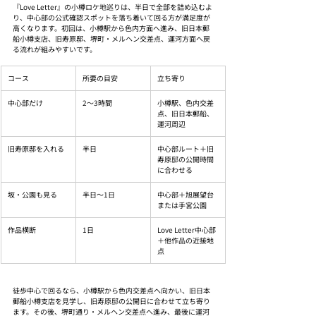
『Love Letter』の小樽ロケ地巡りは、半日で全部を詰め込むよ
り、中心部の公式確認スポットを落ち着いて回る方が満足度が
高くなります。初回は、小樽駅から色内方面へ進み、旧日本郵
船小樽支店、旧寿原邸、堺町・メルヘン交差点、運河方面へ戻
る流れが組みやすいです。
コース
所要の目安
立ち寄り
中心部だけ
2〜3時間
小樽駅、色内交差
点、旧日本郵船、
運河周辺
旧寿原邸を入れる
半日
中心部ルート＋旧
寿原邸の公開時間
に合わせる
坂・公園も見る
半日〜1日
中心部＋旭展望台
または手宮公園
作品横断
1日
Love Letter中心部
＋他作品の近接地
点
徒歩中心で回るなら、小樽駅から色内交差点へ向かい、旧日本
郵船小樽支店を見学し、旧寿原邸の公開日に合わせて立ち寄り
ます。その後、堺町通り・メルヘン交差点へ進み、最後に運河