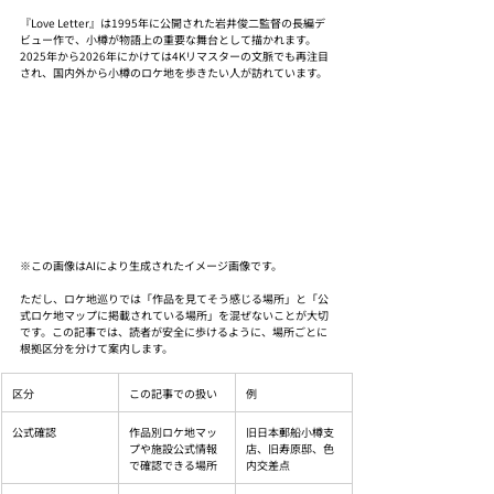
『Love Letter』は1995年に公開された岩井俊二監督の長編デ
ビュー作で、小樽が物語上の重要な舞台として描かれます。
2025年から2026年にかけては4Kリマスターの文脈でも再注目
され、国内外から小樽のロケ地を歩きたい人が訪れています。
※この画像はAIにより生成されたイメージ画像です。
ただし、ロケ地巡りでは「作品を見てそう感じる場所」と「公
式ロケ地マップに掲載されている場所」を混ぜないことが大切
です。この記事では、読者が安全に歩けるように、場所ごとに
根拠区分を分けて案内します。
区分
この記事での扱い
例
公式確認
作品別ロケ地マッ
旧日本郵船小樽支
プや施設公式情報
店、旧寿原邸、色
で確認できる場所
内交差点