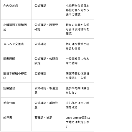
色内交差点
公式確認
小樽駅から旧日本
郵船方面へ向かう
途中に確認
小樽運河工藝館周
公式確認・現況要
現在の営業や入館
辺
確認
可否は現地情報を
確認
メルヘン交差点
公式確認
堺町通り散策と組
み合わせる
旧寿原邸
公式確認・公開日
一般開放日に合わ
限定
せて訪問
旧日本郵船小樽支
公式確認
開館時間と休館日
店
を確認して入館
旭展望台
公式確認・坂道注
徒歩や冬期は無理
意
をしない
手宮公園
公式確認・季節注
中心部とは別に時
意
間を取る
船見坂
要確認・補足
Love Letter個別ロ
ケ地とは断定しな
い