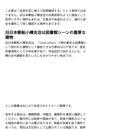
この表は「全部を同じ強さで訪問推奨する」という意味ではあ
りません。旧日本郵船小樽支店や旧寿原邸のように施設として
見学しやすい場所もあれば、交差点や坂道のように、通行と安
全を優先して短く確認する場所もあります。
旧日本郵船小樽支店は図書館シーンの重厚な
建物
旧日本郵船小樽支店は、『Love Letter』で樹の勤める図書館と
して使われた建物として確認できる代表的なロケ地です。歴史
的建造物としての存在感があり、作品目的で訪れる人にも、小
樽の近代建築を見たい人にも分かりやすい地点です。
※この画像はAIにより生成されたイメージ画像です。
見学する場合は、開館時間、休館日、観覧料を事前に確認して
ください。館内外には段差や階段があり、飲食や撮影のルール
も施設の案内に従う必要があります。映画の余韻を追う場所で
あっても、現在は文化財として公開されている施設です。長時