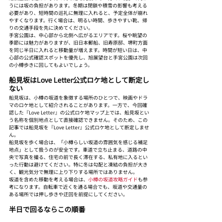
うには坂の負担があります。冬期は閉鎖や積雪の影響も考える
必要があり、短時間の巡礼に無理に入れると、予定全体が崩れ
やすくなります。行く場合は、明るい時間、歩きやすい靴、帰
りの交通手段を先に決めてください。
手宮公園は、中心部から北側へ広がるエリアです。桜や眺望の
季節には魅力がありますが、旧日本郵船、旧寿原邸、堺町方面
を同じ半日に入れると移動量が増えます。時間が短い日は、中
心部の公式確認スポットを優先し、旭展望台と手宮公園は次回
の小樽歩きに回してもよいでしょう。
船見坂はLove Letter公式ロケ地として断定し
ない
船見坂は、小樽の坂道を象徴する場所のひとつで、映画やドラ
マのロケ地として紹介されることがあります。一方で、今回確
認した『Love Letter』の公式ロケ地マップ上では、船見坂とい
う名称を個別地点として直接確認できません。そのため、この
記事では船見坂を『Love Letter』公式ロケ地として断定しませ
ん。
船見坂を歩く場合は、「小樽らしい坂道の雰囲気を感じる補足
地点」として扱うのが安全です。車道で立ち止まる、道路の中
央で写真を撮る、住宅の前で長く滞在する、私有地に入るとい
った行動は避けてください。特に冬は勾配と凍結の負担が大き
く、観光気分で無理に上り下りする場所ではありません。
坂道を含めた移動を考える場合は、
小樽の坂道攻略ガイド
も参
考になります。自転車で近くを通る場合でも、坂道や交通量の
ある場所では押し歩きや迂回を前提にしてください。
半日で回るならこの順番