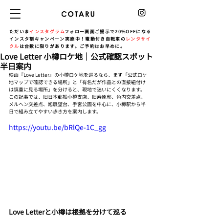
ただいま
インスタグラム
フォロー画面ご提示で20%OFFになる
インスタ割キャンペーン実施中！電動付き自転車の
レンタサイ
クル
は台数に限りがあります。ご予約はお早めに。
Love Letter 小樽ロケ地｜公式確認スポット
半日案内
映画『Love Letter』の小樽ロケ地を巡るなら、まず「公式ロケ
地マップで確認できる場所」と「有名だが作品との直接紐付け
は慎重に見る場所」を分けると、現地で迷いにくくなります。
この記事では、旧日本郵船小樽支店、旧寿原邸、色内交差点、
メルヘン交差点、旭展望台、手宮公園を中心に、小樽駅から半
日で組み立てやすい歩き方を案内します。
https://youtu.be/bRlQe-1C_gg
Love Letterと小樽は根拠を分けて巡る