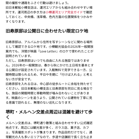
間の撮影や通路をふさぐ行動は避けましょう。
旧日本郵船小樽支店は、運河エリアからも組み合わせやすい場
所です。運河周辺の歩き方は
小樽運河エリア完全ガイド
で確認
しておくと、中央橋、浅草橋、色内方面の位置関係をつかみや
すくなります。
旧寿原邸は公開日に合わせたい限定ロケ地
旧寿原邸は、アルバムから住所を写すシーンなどに関わる場所
として確認できるロケ地です。小樽観光協会の2026年一般開放
案内でも、洋間が映画『Love Letter』のロケで使われたことが
説明されています。
ただし、旧寿原邸はいつでも自由に入れる施設ではありませ
ん。2026年の一般開放は、春から秋にかけた土日祝を基本とす
る公開日が設定されています。入館無料で見学できる一方、公
開時間は限られるため、平日や冬期に「行けば入れる」と考え
ない方が安全です。
旧寿原邸を入れる日は、中心部の徒歩ルートに余裕を持たせて
ください。旧日本郵船小樽支店と旧寿原邸を同日に見る場合で
も、施設の開館時間と移動時間が噛み合わないことがありま
す。映画のシーンを追うより、公開されている建物を丁寧に見
る意識で訪れると、無理のない巡礼になります。
堺町・メルヘン交差点周辺は混雑を避けて歩
く
メルヘン交差点は、堺町通り散策と組み合わせやすい公式確認
地点です。周辺には観光客が多く、ガラス店、菓子店、カフ
ェ、写真撮影スポットが集まります。作品目的だけでなく、通
常観光の人も多いエリアなので、歩道や店舗前で長く立ち止ま