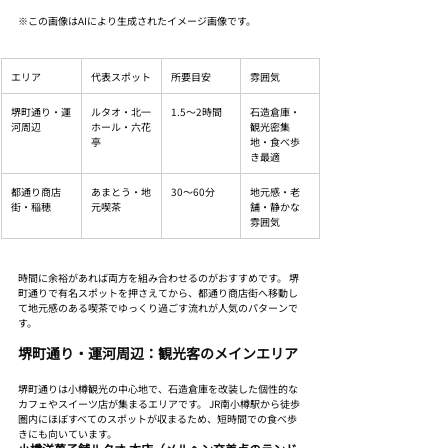
※この画像はAIにより生成されたイメージ画像です。
エリア
代表スポット
所要目安
雰囲気
堺町通り・運
ルタオ・北一
1.5〜2時間
石造倉庫・
河周辺
ホール・六花
観光密集
亭
地・食べ歩
き最適
都通り商店
あまとう・地
30〜60分
地元感・老
街・稲穂
元喫茶
舗・静かな
雰囲気
時間に余裕があれば両方を組み合わせるのがおすすめです。 堺
町通りで有名スポットを押さえてから、都通り商店街へ移動し
て地元感のある喫茶でゆっくり過ごす流れが人気のパターンで
す。
堺町通り・運河周辺：観光客のメインエリア
堺町通りは小樽観光の中心地で、石造倉庫を改装した個性的な
カフェやスイーツ店が集まるエリアです。 JR南小樽駅から徒歩
圏内にほぼすべてのスポットが収まるため、短時間での食べ歩
きにも向いています。