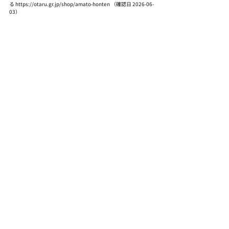
る https://otaru.gr.jp/shop/amato-honten （確認日 2026-06-
03）