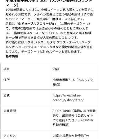
小樽洋菓子舗ルタオ 本店（メルヘン交差点のランド
マーク）
1998年開業のルタオは、小樽スイーツの代名詞として全国的に
知られるお店です。 メルヘン交差点に立つ塔状の建物は堺町通
りのランドマークで、観光中に一度は目にする存在です。
名物は
「生ドゥーブルフロマージュ」
（二層のチーズケーキ）
で、本店の2階喫茶では展望室からの眺めとともに味わえま
す。 1階は物販スペースになっており、お土産購入と喫茶体験
を一か所で完結できる点が人気の理由のひとつです。
堺町通りにはルタオ パトス・ルタオ プラス・ヌーベルバーグ 
ルタオ ショコラティエ・デニルタオなど複数の関連店舗が点在
しており、チーズケーキ以外のスイーツも楽しめます。
基本情報
項目
内容
住所
小樽市堺町7-16（メルヘン交
差点）
公式
https://www.letao-
brand.jp/shop/letao/
営業時間
9:00〜18:00（季節により変動
あり。最新情報は公式サイト
でご確認ください。2026年6
月時点確認）
アクセス
JR南小樽駅から徒歩約7分