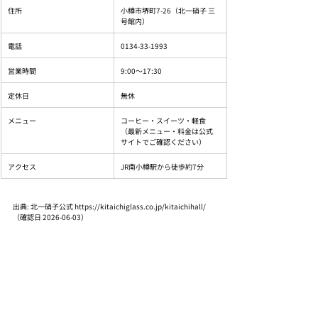
住所
小樽市堺町7-26（北一硝子 三
号館内）
電話
0134-33-1993
営業時間
9:00〜17:30
定休日
無休
メニュー
コーヒー・スイーツ・軽食
（最新メニュー・料金は公式
サイトでご確認ください）
アクセス
JR南小樽駅から徒歩約7分
出典: 北一硝子公式 https://kitaichiglass.co.jp/kitaichihall/ 
（確認日 2026-06-03）