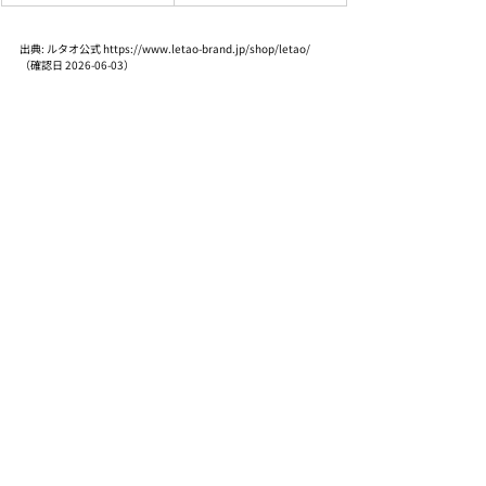
出典: ルタオ公式 https://www.letao-brand.jp/shop/letao/ 
（確認日 2026-06-03）