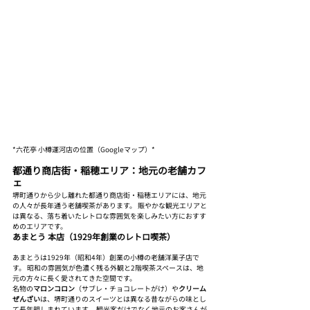
*六花亭 小樽運河店の位置（Googleマップ）*
都通り商店街・稲穂エリア：地元の老舗カフ
ェ
堺町通りから少し離れた都通り商店街・稲穂エリアには、地元
の人々が長年通う老舗喫茶があります。 賑やかな観光エリアと
は異なる、落ち着いたレトロな雰囲気を楽しみたい方におすす
めのエリアです。
あまとう 本店（1929年創業のレトロ喫茶）
あまとうは1929年（昭和4年）創業の小樽の老舗洋菓子店で
す。 昭和の雰囲気が色濃く残る外観と2階喫茶スペースは、地
元の方々に長く愛されてきた空間です。
名物の
マロンコロン
（サブレ・チョコレートがけ）や
クリーム
ぜんざい
は、堺町通りのスイーツとは異なる昔ながらの味とし
て長年親しまれています。 観光客だけでなく地元のお客さんが