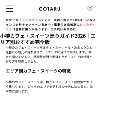
ただいま
インスタグラム
フォロー画面ご提示で20%OFFになる
インスタ割キャンペーン実施中！電動付き自転車の
レンタサイ
クル
は台数に限りがあります。ご予約はお早めに。
小樽カフェ・スイーツ巡りガイド2026｜エ
リア別おすすめ完全版
小樽のカフェ・スイーツをルタオ・北一ホール・あまとうなど
定番から地元の隠れ家まで、2エリアに分けて案内します。 朝
から開いている店、地元民が通う老舗も含めてエリアの特徴と
巡り方を整理しました。
エリア別カフェ・スイーツの特徴
小樽のカフェ・スイーツは、観光エリアによって雰囲気が大き
く異なります。 どちらのエリアを訪れるかを先に決めると、効
率的に巡れます。