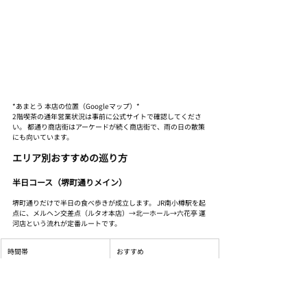
*あまとう 本店の位置（Googleマップ）*
2階喫茶の通年営業状況は事前に公式サイトで確認してくださ
い。 都通り商店街はアーケードが続く商店街で、雨の日の散策
にも向いています。
エリア別おすすめの巡り方
半日コース（堺町通りメイン）
堺町通りだけで半日の食べ歩きが成立します。 JR南小樽駅を起
点に、メルヘン交差点（ルタオ本店）→北一ホール→六花亭 運
河店という流れが定番ルートです。
時間帯
おすすめ
9:00〜9:30
北一ホール（開店直後・石油
ランプ点灯見学）