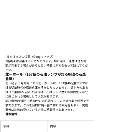
*ルタオ本店の位置（Googleマップ）*
2階喫茶は混雑することがあります。特に週末・連休は待ち時
間が発生する場合があるため、時間に余裕をもって訪れてくだ
さい。
北一ホール（167個の石油ランプが灯る明治の石造
倉庫）
北一硝子 三号館内にある北一ホールは、
167個の石油ランプ
が
灯る明治時代の石造倉庫を活かしたカフェです。 温かみのある
灯りと重厚な石造りの空間は、小樽らしい歴史的雰囲気を存分
に感じられる場所として人気があります。
開店直後の9時〜9時30分には石油ランプの点灯作業を間近で見
学できます。 これを目的に朝一番で訪れる観光客も多く、開店
直後は比較的空いている穴場の時間帯でもあります。
基本情報
項目
内容