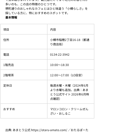
多いのも、この店の特徴のひとつです。
堺町通りのおしゃれなカフェとはひと味違う「小樽らしさ」を
探している方に、特におすすめのスポットです。
基本情報
項目
内容
住所
小樽市稲穂2丁目16-18（都通
り商店街）
電話
0134-22-3942
1階売店
10:00〜18:30
2階喫茶
12:00〜17:00（LO目安）
定休日
毎週水曜・木曜（2024年6月
より水曜も追加。出典：あま
とう公式サイト 2026年6月時
点確認）
おすすめ
マロンコロン・クリームぜん
ざい・おしるこ
出典: あまとう公式 https://otaru-amato.com/ ／おたるぽーた