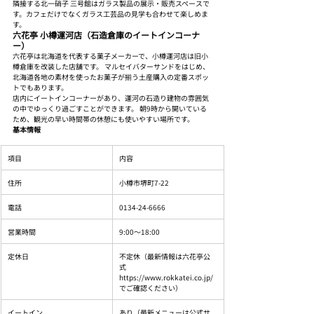
隣接する北一硝子 三号館はガラス製品の展示・販売スペースで
す。カフェだけでなくガラス工芸品の見学も合わせて楽しめま
す。
六花亭 小樽運河店（石造倉庫のイートインコーナ
ー）
六花亭は北海道を代表する菓子メーカーで、小樽運河店は旧小
樽倉庫を改装した店舗です。 マルセイバターサンドをはじめ、
北海道各地の素材を使ったお菓子が揃う土産購入の定番スポッ
トでもあります。
店内にイートインコーナーがあり、運河の石造り建物の雰囲気
の中でゆっくり過ごすことができます。 朝9時から開いている
ため、観光の早い時間帯の休憩にも使いやすい場所です。
基本情報
項目
内容
住所
小樽市堺町7-22
電話
0134-24-6666
営業時間
9:00〜18:00
定休日
不定休（最新情報は六花亭公
式 
https://www.rokkatei.co.jp/ 
でご確認ください）
イートイン
あり（最新メニューは公式サ