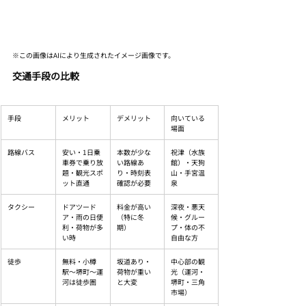
※この画像はAIにより生成されたイメージ画像です。
交通手段の比較
手段
メリット
デメリット
向いている
場面
路線バス
安い・1日乗
本数が少な
祝津（水族
車券で乗り放
い路線あ
館）・天狗
題・観光スポ
り・時刻表
山・手宮温
ット直通
確認が必要
泉
タクシー
ドアツード
料金が高い
深夜・悪天
ア・雨の日便
（特に冬
候・グルー
利・荷物が多
期）
プ・体の不
い時
自由な方
徒歩
無料・小樽
坂道あり・
中心部の観
駅〜堺町〜運
荷物が重い
光（運河・
河は徒歩圏
と大変
堺町・三角
市場）