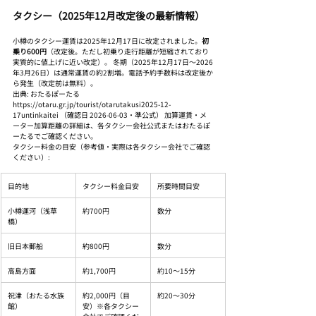
タクシー（2025年12月改定後の最新情報）
小樽のタクシー運賃は2025年12月17日に改定されました。
初
乗り600円
（改定後。ただし初乗り走行距離が短縮されており
実質的に値上げに近い改定）。 冬期（2025年12月17日〜2026
年3月26日）は通常運賃の約2割増。電話予約手数料は改定後か
ら発生（改定前は無料）。
出典: おたるぽーたる 
https://otaru.gr.jp/tourist/otarutakusi2025-12-
17untinkaitei （確認日 2026-06-03・準公式） 加算運賃・メ
ーター加算距離の詳細は、各タクシー会社公式またはおたるぽ
ーたるでご確認ください。
タクシー料金の目安（参考値・実際は各タクシー会社でご確認
ください）:
目的地
タクシー料金目安
所要時間目安
小樽運河（浅草
約700円
数分
橋）
旧日本郵船
約800円
数分
高島方面
約1,700円
約10〜15分
祝津（おたる水族
約2,000円（目
約20〜30分
館）
安）※各タクシー