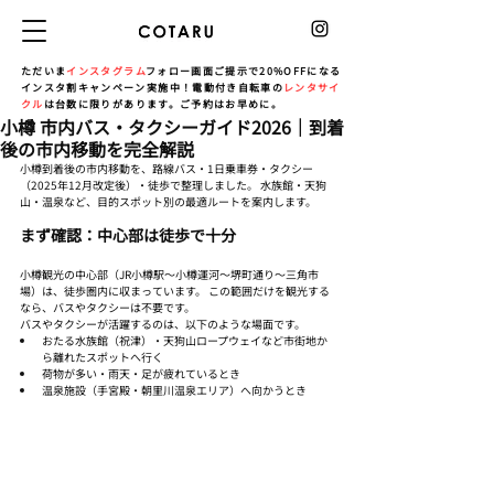
ただいま
インスタグラム
フォロー画面ご提示で20%OFFになる
インスタ割キャンペーン実施中！電動付き自転車の
レンタサイ
クル
は台数に限りがあります。ご予約はお早めに。
小樽 市内バス・タクシーガイド2026｜到着
後の市内移動を完全解説
小樽到着後の市内移動を、路線バス・1日乗車券・タクシー
（2025年12月改定後）・徒歩で整理しました。 水族館・天狗
山・温泉など、目的スポット別の最適ルートを案内します。
まず確認：中心部は徒歩で十分
小樽観光の中心部（JR小樽駅〜小樽運河〜堺町通り〜三角市
場）は、徒歩圏内に収まっています。 この範囲だけを観光する
なら、バスやタクシーは不要です。
バスやタクシーが活躍するのは、以下のような場面です。
おたる水族館（祝津）・天狗山ロープウェイなど市街地か
ら離れたスポットへ行く
荷物が多い・雨天・足が疲れているとき
温泉施設（手宮殿・朝里川温泉エリア）へ向かうとき