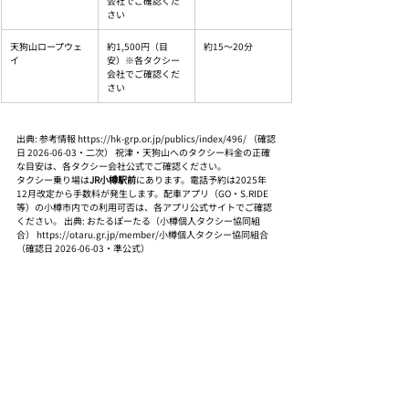
会社でご確認くだ
さい
天狗山ロープウェ
約1,500円（目
約15〜20分
イ
安）※各タクシー
会社でご確認くだ
さい
出典: 参考情報 https://hk-grp.or.jp/publics/index/496/ （確認
日 2026-06-03・二次） 祝津・天狗山へのタクシー料金の正確
な目安は、各タクシー会社公式でご確認ください。
タクシー乗り場は
JR小樽駅前
にあります。電話予約は2025年
12月改定から手数料が発生します。配車アプリ（GO・S.RIDE 
等）の小樽市内での利用可否は、各アプリ公式サイトでご確認
ください。 出典: おたるぽーたる（小樽個人タクシー協同組
合） https://otaru.gr.jp/member/小樽個人タクシー協同組合 
（確認日 2026-06-03・準公式）