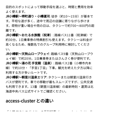
目的のスポットによって移動手段を選ぶと、時間と費用を効率
よく使えます。
JR小樽駅〜堺町通り・小樽運河
: 徒歩（約10〜15分）が基本で
す。平坦な道が多く、途中で周辺の店舗に寄りながら歩けま
す。荷物が重い場合や雨の日は、タクシーで約700〜800円の距
離です。
JR小樽駅〜おたる水族館（祝津）
: 路線バス11番（祝津線）で
約30分。1日乗車券の特典割引も使えます。タクシーは料金が
高くなるため、複数名でのグループ利用時に検討してくださ
い。
JR小樽駅〜天狗山ロープウェイ
: 路線バス9番（天狗山ロープウ
ェイ線）で約20分。1日乗車券またはさんさく券が便利です。
JR小樽駅〜湯の花 手宮殿（温泉）
: 路線バス2番（小樽市内本
線）で約10分・「手宮1丁目」下車。観光を終えた夕方以降に
利用する方が多いルートです。
JR小樽駅〜朝里川温泉エリア
: タクシーまたは朝里川温泉行き
バスが便利です。車での移動が最もスムーズですが、公共交通
も利用できます。13番（朝里川温泉線）の最新時刻・運賃は北
海道中央バス公式サイトでご確認ください。
access-cluster との違い
「小樽 アクセスガイド」の系列記事（access-cluster）は、札
幌・新千歳空港から小樽への移動手段（JR特急・高速バス）を
案内しています。 本記事は
小樽に着いた後
の市内移動に特化し
ています。
旅の流れとしては「access-cluster の記事で小樽まで来る方法
を調べる → 本記事で小樽内での移動方法を調べる」という使い
分けができます。