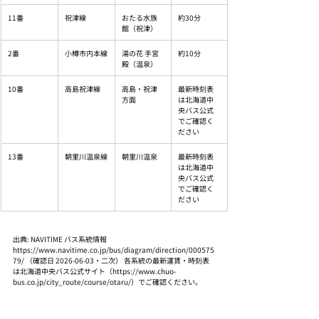
11番
祝津線
おたる水族
約30分
館（祝津）
2番
小樽市内本線
湯の花 手宮
約10分
殿（温泉）
10番
高島祝津線
高島・祝津
最新時刻表
方面
は北海道中
央バス公式
でご確認く
ださい
13番
朝里川温泉線
朝里川温泉
最新時刻表
は北海道中
央バス公式
でご確認く
ださい
出典: NAVITIME バス系統情報 
https://www.navitime.co.jp/bus/diagram/direction/000575
79/ （確認日 2026-06-03・二次） 各系統の最新運賃・時刻表
は北海道中央バス公式サイト（https://www.chuo-
bus.co.jp/city_route/course/otaru/）でご確認ください。