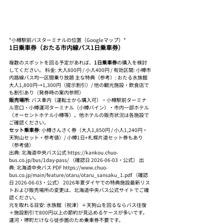
*小樽駅前バスターミナルの位置（Googleマップ）*
1日乗車券（おたる市内線バス1日乗車券）
複数のスポットを回る予定があれば、
1日乗車券
の購入を検討
してください。 料金: 大人800円 / 小人400円 / 有効区間: 小樽市
内路線バス均一区間乗り放題 主な特典（参考）: おたる水族館 
大人1,800円→1,300円（提示割引）/ 他の観光施設・飲食店で
も割引あり（発券時の案内参照）
販売場所
: バス車内（運転士から購入可）・小樽駅前ターミナ
ル窓口・小樽運河ターミナル（小樽バイン）・市内一部ホテル
（オーセントホテル小樽等）。他ホテルの販売状況は各施設で
ご確認ください。
セット乗車券
: 小樽さんさく券（大人1,850円 / 小人1,240円・
天狗山セット・参考値）/ 小樽1日+札幌片道セット券もあり
（参考値）
出典: 北海道中央バス公式 https://kankou.chuo-
bus.co.jp/bus/1day-pass/ （確認日 2026-06-03・公式） 出
典: 北海道中央バス PDF https://www.chuo-
bus.co.jp/main/feature/otaru/otaru_sansaku_1.pdf （確認
日 2026-06-03・公式） 2026年夏ダイヤでの特典施設最新リス
トおよび販売場所の変更は、北海道中央バス公式サイトでご確
認ください。
元を取れる目安: 水族館（祝津）＋天狗山を回るならバス往復
＋施設割引で800円以上の節約が見込めるケースが多いです。
運河・堺町だけなら徒歩圏のため乗車券不要です。