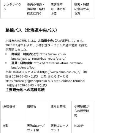
レンタサイク
市内の坂道・
悪天候不
晴天・時間
ル
海岸線・路地
可・体力が
に余裕があ
探索に向く
必要
る方
路線バス（北海道中央バス）
小樽市内の路線バスは、
北海道中央バス
が運行しています。 
2026年3月21日より、小樽駅前ターミナルの通年営業（窓口）
が再開しました。
路線図・時刻表公式
: https://www.chuo-
bus.co.jp/city_route/bus_route/otaru/
運賃・経路検索
: https://transfer.navitime.biz/chuo-
bus/pc/map/Top
出典: 北海道中央バス公式 https://www.chuo-bus.co.jp/ （確
認日 2026-06-03・公式） 出典: おたるぽーたる 
https://otaru.gr.jp/shop/chuo-bus-otaruekimae-terminal 
（確認日 2026-06-03・準公式）
主要観光地への路線系統
系統番号
路線名
主な目的地
小樽駅前か
らの所要時
間
9番
天狗山ロープ
天狗山ロープ
約20分
ウェイ線
ウェイ