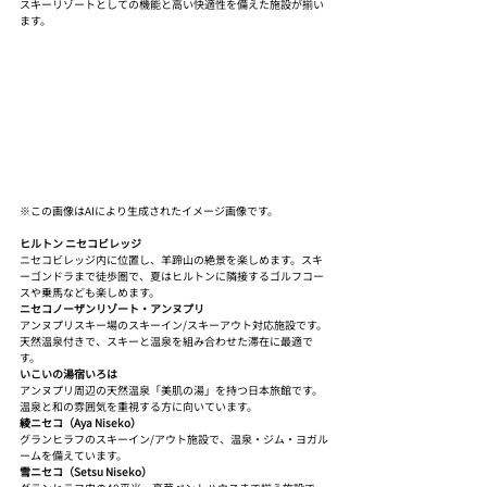
スキーリゾートとしての機能と高い快適性を備えた施設が揃い
ます。
※この画像はAIにより生成されたイメージ画像です。
ヒルトン ニセコビレッジ
ニセコビレッジ内に位置し、羊蹄山の絶景を楽しめます。スキ
ーゴンドラまで徒歩圏で、夏はヒルトンに隣接するゴルフコー
スや乗馬なども楽しめます。
ニセコノーザンリゾート・アンヌプリ
アンヌプリスキー場のスキーイン/スキーアウト対応施設です。
天然温泉付きで、スキーと温泉を組み合わせた滞在に最適で
す。
いこいの湯宿いろは
アンヌプリ周辺の天然温泉「美肌の湯」を持つ日本旅館です。
温泉と和の雰囲気を重視する方に向いています。
綾ニセコ（Aya Niseko）
グランヒラフのスキーイン/アウト施設で、温泉・ジム・ヨガル
ームを備えています。
雪ニセコ（Setsu Niseko）