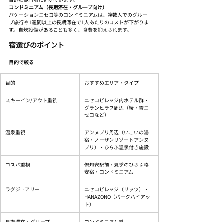
コンドミニアム（長期滞在・グループ向け）
バケーションニセコ等のコンドミニアムは、複数人でのグルー
プ旅行や1週間以上の長期滞在で1人あたりのコストが下がりま
す。自炊設備があることも多く、食費を抑えられます。
宿選びのポイント
目的で絞る
目的
おすすめエリア・タイプ
スキーイン/アウト重視
ニセコビレッジ内ホテル群・
グランヒラフ周辺（綾・雪ニ
セコなど）
温泉重視
アンヌプリ周辺（いこいの湯
宿・ノーザンリゾートアンヌ
プリ）・ひらふ温泉付き施設
コスパ重視
倶知安駅前・夏季のひらふ格
安宿・コンドミニアム
ラグジュアリー
ニセコビレッジ（リッツ）・
HANAZONO（パークハイアッ
ト）
長期滞在・グループ
コンドミニアム型