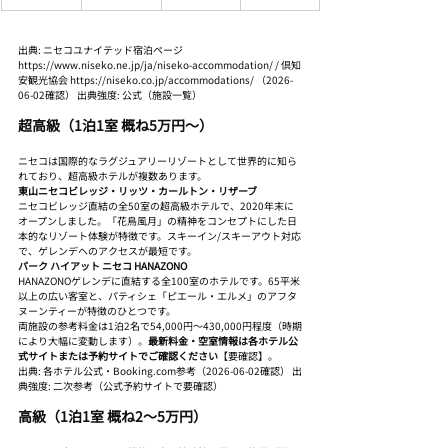
出典: ニセコユナイテッド宿泊ページ 
https://www.niseko.ne.jp/ja/niseko-accommodation/ / 倶知
安観光協会 https://niseko.co.jp/accommodations/ （2026-
06-02確認） 出典強度: 公式（施設一覧）
超高級（1泊1室 概ね5万円〜）
ニセコは国際的なラグジュアリーリゾートとして世界的に知ら
れており、超高級ホテルが複数あります。
東山ニセコビレッジ・リッツ・カールトン・リザーブ
ニセコビレッジ直結の全50室の超高級ホテルで、2020年末に
オープンしました。「花鳥風月」の精神をコンセプトにした日
本的なリゾート体験が特徴です。スキーイン/スキーアウト対応
で、ゲレンデへのアクセスが最短です。
パーク ハイアット ニセコ HANAZONO
HANAZONOゲレンデに直結する全100室のホテルです。65平米
以上の広い客室と、パティシェ「ピエール・エルメ」のアフタ
ヌーンティーが特徴のひとつです。
両施設の参考料金は1泊2名で54,000円〜430,000円程度（時期
により大幅に変動します）。
最新料金・空室情報は各ホテル公
式サイトまたは予約サイトでご確認ください
【要確認】。
出典: 各ホテル公式・Booking.com参考（2026-06-02確認） 出
典強度: 二次参考（公式予約サイトで要確認）
高級（1泊1室 概ね2〜5万円）