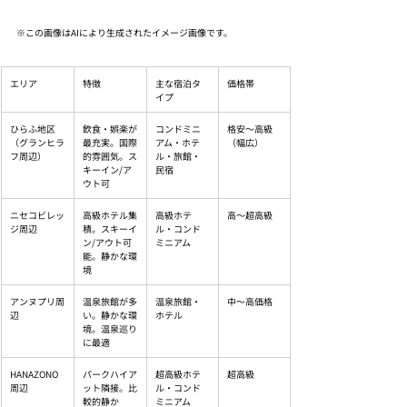
※この画像はAIにより生成されたイメージ画像です。
エリア
特徴
主な宿泊タ
価格帯
イプ
ひらふ地区
飲食・娯楽が
コンドミニ
格安〜高級
（グランヒラ
最充実。国際
アム・ホテ
（幅広）
フ周辺）
的雰囲気。ス
ル・旅館・
キーイン/ア
民宿
ウト可
ニセコビレッ
高級ホテル集
高級ホテ
高〜超高級
ジ周辺
積。スキーイ
ル・コンド
ン/アウト可
ミニアム
能。静かな環
境
アンヌプリ周
温泉旅館が多
温泉旅館・
中〜高価格
辺
い。静かな環
ホテル
境。温泉巡り
に最適
HANAZONO
パークハイア
超高級ホテ
超高級
周辺
ット隣接。比
ル・コンド
較的静か
ミニアム