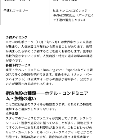
子連れファミリー
ヒルトン ニセコビレッジ・
HANAZONO周辺（パーク近く
で子連れ滑走しやすい）
予約タイミング
ニセコの冬季ピーク（12月下旬〜2月）は世界中からの来訪者
が集まり、人気施設は半年前から埋まることがあります。旅程
が決まったら早めに予約することを強くお勧めします。夏季は
比較的空きやすいですが、人気施設・特定の週末は早めの確認
が安心です。
各種予約サービス
楽天トラベル・じゃらん・Booking.com・Expediaなどの主要
OTAで多くの施設を予約できます。高級ホテル（リッツ・パー
クハイアット）は公式サイトからの直接予約が多く、公式から
の方が優遇される場合もあります。
宿泊施設の種類——ホテル・コンドミニア
ム・旅館の違い
ニセコには宿泊のスタイルが複数あります。それぞれの特性を
理解すると選択がしやすくなります。
ホテル型
スタッフのサービスとアメニティが充実しています。レストラ
ン・スパ・温泉が施設内に揃っていることが多く、荷物を預け
てすぐスキーに出られる利便性があります。ニセコビレッジの
リッツ・カールトン・ヒルトン・パークハイアットなどがこの
形態です。価格は高めですが、総合的な快適さは最高水準で