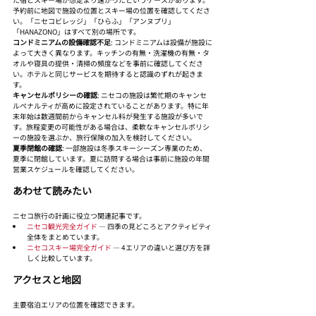
予約前に地図で施設の位置とスキー場の位置を確認してくださ
い。「ニセコビレッジ」「ひらふ」「アンヌプリ」
「HANAZONO」はすべて別の場所です。
コンドミニアムの設備確認不足
: コンドミニアムは設備が施設に
よって大きく異なります。キッチンの有無・洗濯機の有無・タ
オルや寝具の提供・清掃の頻度などを事前に確認してくださ
い。ホテルと同じサービスを期待すると認識のずれが起きま
す。
キャンセルポリシーの確認
: ニセコの施設は繁忙期のキャンセ
ルペナルティが高めに設定されていることがあります。特に年
末年始は数週間前からキャンセル料が発生する施設が多いで
す。旅程変更の可能性がある場合は、柔軟なキャンセルポリシ
ーの施設を選ぶか、旅行保険の加入を検討してください。
夏季閉館の確認
: 一部施設は冬季スキーシーズン専業のため、
夏季に閉館しています。夏に訪問する場合は事前に施設の年間
営業スケジュールを確認してください。
あわせて読みたい
ニセコ旅行の計画に役立つ関連記事です。
ニセコ観光完全ガイド
 — 四季の見どころとアクティビティ
全体をまとめています。
ニセコスキー場完全ガイド
 — 4エリアの違いと選び方を詳
しく比較しています。
アクセスと地図
主要宿泊エリアの位置を確認できます。