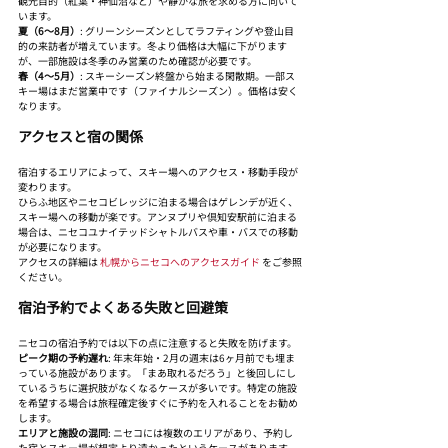
観光目的（紅葉・神仙沼など）や静かな旅を求める方に向いて
います。
夏（6〜8月）
: グリーンシーズンとしてラフティングや登山目
的の来訪者が増えています。冬より価格は大幅に下がります
が、一部施設は冬季のみ営業のため確認が必要です。
春（4〜5月）
: スキーシーズン終盤から始まる閑散期。一部ス
キー場はまだ営業中です（ファイナルシーズン）。価格は安く
なります。
アクセスと宿の関係
宿泊するエリアによって、スキー場へのアクセス・移動手段が
変わります。
ひらふ地区やニセコビレッジに泊まる場合はゲレンデが近く、
スキー場への移動が楽です。アンヌプリや倶知安駅前に泊まる
場合は、ニセコユナイテッドシャトルバスや車・バスでの移動
が必要になります。
アクセスの詳細は 
札幌からニセコへのアクセスガイド
 をご参照
ください。
宿泊予約でよくある失敗と回避策
ニセコの宿泊予約では以下の点に注意すると失敗を防げます。
ピーク期の予約遅れ
: 年末年始・2月の週末は6ヶ月前でも埋ま
っている施設があります。「まあ取れるだろう」と後回しにし
ているうちに選択肢がなくなるケースが多いです。特定の施設
を希望する場合は旅程確定後すぐに予約を入れることをお勧め
します。
エリアと施設の混同
: ニセコには複数のエリアがあり、予約し
た宿とスキー場が想定より遠かったというケースがあります。