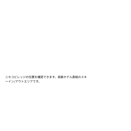
ニセコビレッジの位置を確認できます。高級ホテル直結のスキ
ーイン/アウトエリアです。