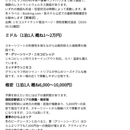
グランヒラフ内の40平米〜豪華ペントハウスまで揃う施設で、
複数のレストランとウェルネス施設があります。
いずれの施設も料金・空室状況は時期によって変動します。楽
天トラベル・Booking.com・各ホテル公式での最新情報確認を
お勧めします【要確認】。
出典: ニセコユナイテッド宿泊ページ・倶知安観光協会（2026-
06-02確認）
ミドル（1泊1人 概ね1〜2万円）
スキーリゾートの利便性を保ちながら比較的抑えた価格帯の施
設です。
ザ・グリーンリーフ・ニセコビレッジ
ニセコビレッジ内でスキーイン/アウト対応。スパ・温泉も備え
ています。
ミッドタウンニセコ
グランヒラフ内のツイン・トリプルが中心のリーズナブルな施
設です。スキー場の近くで移動しやすい立地です。
格安（1泊1人 概ね6,000〜10,000円）
予算を抑えたい方には以下の選択肢があります。
倶知安駅前エリアの旅館・格安宿
倶知安駅前には地元の旅館・民宿が複数あり、5,800円〜の目
安で宿泊できます。スキーリゾートから路線バスで移動する形
になりますが、コスパは高いです。
夏季のひらふエリア
冬のピークシーズンと比べると、夏（グリーンシーズン）はひ
らふエリアでも7,000円台〜の施設が増えます。アクティビティ
目的の旅行者に向いています。