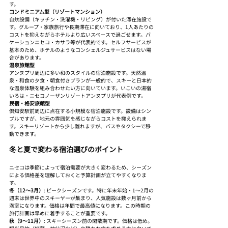
す。
コンドミニアム型（リゾートマンション）
自炊設備（キッチン・洗濯機・リビング）が付いた滞在施設で
す。グループ・家族旅行や長期滞在に向いており、1人あたりの
コストを抑えながらホテルより広いスペースで過ごせます。バ
ケーションニセコ・カサラ等が代表的です。セルフサービスが
基本のため、ホテルのようなコンシェルジュサービスはない場
合があります。
温泉旅館型
アンヌプリ周辺に多い和のスタイルの宿泊施設です。天然温
泉・和食の夕食・朝食付きプランが一般的で、スキーと日本的
な温泉体験を組み合わせたい方に向いています。いこいの湯宿
いろは・ニセコノーザンリゾートアンヌプリが代表例です。
民宿・格安旅館型
倶知安駅前周辺に点在する小規模な宿泊施設です。設備はシン
プルですが、地元の雰囲気を感じながらコストを抑えられま
す。スキーリゾートから少し離れますが、バスやタクシーで移
動できます。
冬と夏で変わる宿泊選びのポイント
ニセコは季節によって宿泊需要が大きく変わるため、シーズン
による価格差を理解しておくと予算計画が立てやすくなりま
す。
冬（12〜3月）
: ピークシーズンです。特に年末年始・1〜2月の
週末は世界中のスキーヤーが集まり、人気施設は数ヶ月前から
満室になります。価格は年間で最高値になります。この時期の
旅行計画は早めに着手することが重要です。
秋（9〜11月）
: スキーシーズン前の閑散期です。価格は低め。