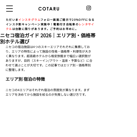
ただいま
インスタグラム
フォロー画面ご提示で20%OFFになる
インスタ割キャンペーン実施中！電動付き自転車の
レンタサイ
クル
は台数に限りがあります。ご予約はお早めに。
ニセコ宿泊ガイド 2026｜エリア別・価格帯
別ホテル選び
ニセコの宿泊施設は4つのスキーエリアそれぞれに集積してお
り、エリアの特性によって施設の性格・価格帯・利便性が大き
く異なります。超高級ホテルから格安旅館まで幅広い選択肢が
ありますが、目的（スキーイン/アウト・温泉・予算など）に合
わせて選ぶことが大切です。この記事ではエリア別・価格帯別
に整理します。
エリア別 宿泊の特徴
ニセコの4エリアはそれぞれ宿泊の雰囲気が異なります。まず
エリアを決めてから施設を絞るのが失敗しない選び方です。