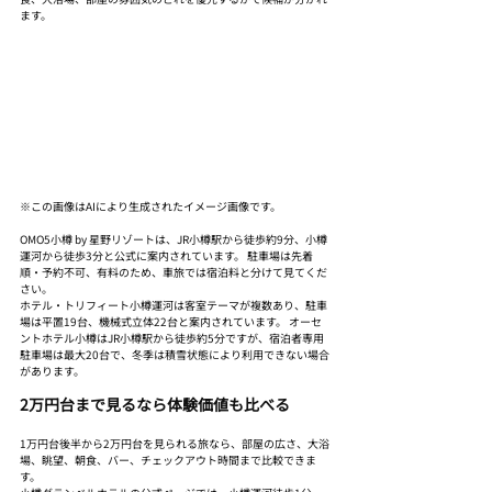
ます。
※この画像はAIにより生成されたイメージ画像です。
OMO5小樽 by 星野リゾートは、JR小樽駅から徒歩約9分、小樽
運河から徒歩3分と公式に案内されています。 駐車場は先着
順・予約不可、有料のため、車旅では宿泊料と分けて見てくだ
さい。
ホテル・トリフィート小樽運河は客室テーマが複数あり、駐車
場は平置19台、機械式立体22台と案内されています。 オーセ
ントホテル小樽はJR小樽駅から徒歩約5分ですが、宿泊者専用
駐車場は最大20台で、冬季は積雪状態により利用できない場合
があります。
2万円台まで見るなら体験価値も比べる
1万円台後半から2万円台を見られる旅なら、部屋の広さ、大浴
場、眺望、朝食、バー、チェックアウト時間まで比較できま
す。