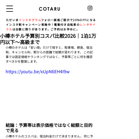
ただいま
インスタグラム
フォロー画面ご提示で20%OFFになる
インスタ割キャンペーン実施中！電動付き自転車の
レンタサイ
クル
は台数に限りがあります。ご予約はお早めに。
小樽ホテル予算別コスパ比較2026｜1泊1万
円以下〜高級まで
小樽のホテルは「安い順」だけで探すと、駐車場、朝食、宿泊
税、キャンセル料、駅からの距離で総額が変わります。 この記
事では固定価格やランキングではなく、予算帯ごとに何を確認
すべきかを整理します。
https://youtu.be/xUpN6EH4I9w
結論：予算帯は表示価格ではなく総額と目的
で見る
小樽ホテルのコスパは、宿泊料金だけで決まりません。 同じ予