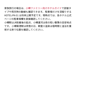
家族旅行の場合は、
小樽ファミリー向けホテルガイド
で部屋タ
イプや雨天時の動線も確認できます。 駐車場だけを深掘りする 
HOTEL-PK-01 は将来公開予定です。現時点では、各ホテル公式
ページの駐車場欄を直接確認してください。
小樽駅はJR到着後の起点、小樽運河は夜の短い散策の目安地点
です。 小樽築港駅は雨雪の日、朝里川温泉は宿時間と温浴を重
視する旅で位置を確認してください。