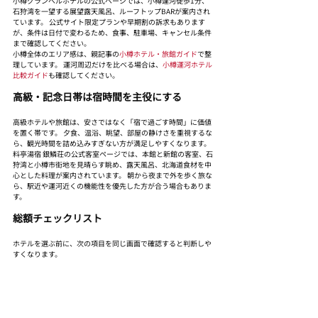
小樽グランベルホテルの公式ページでは、小樽運河徒歩1分、
石狩湾を一望する展望露天風呂、ルーフトップBARが案内され
ています。 公式サイト限定プランや早期割の訴求もあります
が、条件は日付で変わるため、食事、駐車場、キャンセル条件
まで確認してください。
小樽全体のエリア感は、親記事の
小樽ホテル・旅館ガイド
で整
理しています。 運河周辺だけを比べる場合は、
小樽運河ホテル
比較ガイド
も確認してください。
高級・記念日帯は宿時間を主役にする
高級ホテルや旅館は、安さではなく「宿で過ごす時間」に価値
を置く帯です。 夕食、温浴、眺望、部屋の静けさを重視するな
ら、観光時間を詰め込みすぎない方が満足しやすくなります。
料亭湯宿 銀鱗荘の公式客室ページでは、本館と新館の客室、石
狩湾と小樽市街地を見晴らす眺め、露天風呂、北海道食材を中
心とした料理が案内されています。 朝から夜まで外を歩く旅な
ら、駅近や運河近くの機能性を優先した方が合う場合もありま
す。
総額チェックリスト
ホテルを選ぶ前に、次の項目を同じ画面で確認すると判断しや
すくなります。