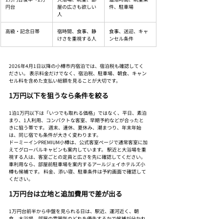
円台
屋の広さも欲しい
件、駐車場
人
高級・記念日帯
宿時間、食事、静
食事、送迎、キャ
けさを重視する人
ンセル条件
2026年4月1日以降の小樽市内宿泊では、宿泊税も確認してく
ださい。 表示料金だけでなく、宿泊税、駐車場、朝食、キャン
セル料を含めた支払い総額を見ることが大切です。
1万円以下を狙うなら条件を絞る
1泊1万円以下は「いつでも取れる価格」ではなく、平日、素泊
まり、1人利用、コンパクトな客室、早期予約などが合ったと
きに狙う帯です。 週末、連休、夏休み、潮まつり、年末年始
は、同じ宿でも条件が大きく変わります。
ドーミーインPREMIUM小樽は、公式客室ページで通常客室に加
えてグローバルキャビンも案内しています。 駅近と大浴場を重
視する人は、客室ごとの定員と広さを先に確認してください。
車利用なら、部屋前駐車場を案内するアールジェイホテルズ小
樽も候補です。 料金、添い寝、駐車条件は予約画面で確認して
ください。
1万円台は立地と追加費用で差が出る
1万円台前半から中盤を見られる日は、駅近、運河近く、朝
食、大浴場、部屋の雰囲気のどれを優先するかで候補が分かれ