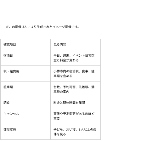
※この画像はAIにより生成されたイメージ画像です。
確認項目
見る内容
宿泊日
平日、週末、イベント日で空
室と料金が変わる
税・諸費用
小樽市内の宿泊税、食事、駐
車場を含める
駐車場
台数、予約可否、先着順、満
車時の案内
朝食
料金と開始時間を確認
キャンセル
天候や予定変更がある旅ほど
重要
部屋定員
子ども、添い寝、3人以上の条
件を見る