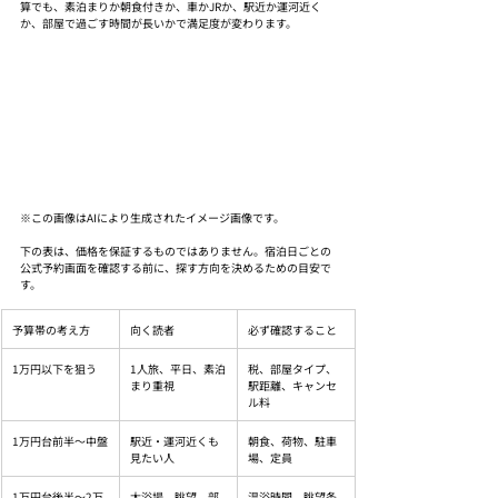
算でも、素泊まりか朝食付きか、車かJRか、駅近か運河近く
か、部屋で過ごす時間が長いかで満足度が変わります。
※この画像はAIにより生成されたイメージ画像です。
下の表は、価格を保証するものではありません。宿泊日ごとの
公式予約画面を確認する前に、探す方向を決めるための目安で
す。
予算帯の考え方
向く読者
必ず確認すること
1万円以下を狙う
1人旅、平日、素泊
税、部屋タイプ、
まり重視
駅距離、キャンセ
ル料
1万円台前半〜中盤
駅近・運河近くも
朝食、荷物、駐車
見たい人
場、定員
1万円台後半〜2万
大浴場、眺望、部
温浴時間、眺望条