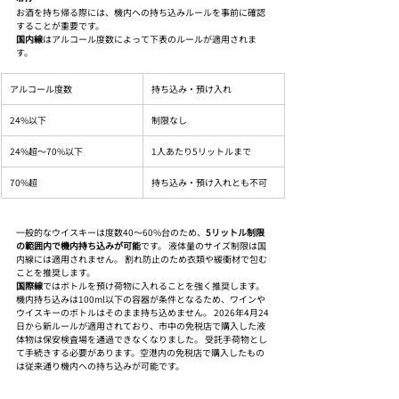
お酒を持ち帰る際には、機内への持ち込みルールを事前に確認
することが重要です。
国内線
はアルコール度数によって下表のルールが適用されま
す。
アルコール度数
持ち込み・預け入れ
24%以下
制限なし
24%超〜70%以下
1人あたり5リットルまで
70%超
持ち込み・預け入れとも不可
一般的なウイスキーは度数40〜60%台のため、
5リットル制限
の範囲内で機内持ち込みが可能
です。 液体量のサイズ制限は国
内線には適用されません。 割れ防止のため衣類や緩衝材で包む
ことを推奨します。
国際線
ではボトルを預け荷物に入れることを強く推奨します。 
機内持ち込みは100ml以下の容器が条件となるため、ワインや
ウイスキーのボトルはそのまま持ち込めません。 2026年4月24
日から新ルールが適用されており、市中の免税店で購入した液
体物は保安検査場を通過できなくなりました。 受託手荷物とし
て手続きする必要があります。空港内の免税店で購入したもの
は従来通り機内への持ち込みが可能です。