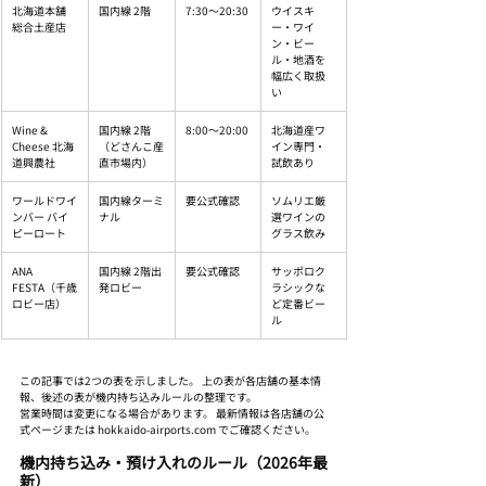
北海道本舗 
国内線 2階
7:30〜20:30
ウイスキ
総合土産店
ー・ワイ
ン・ビー
ル・地酒を
幅広く取扱
い
Wine & 
国内線 2階
8:00〜20:00
北海道産ワ
Cheese 北海
（どさんこ産
イン専門・
道興農社
直市場内）
試飲あり
ワールドワイ
国内線ターミ
要公式確認
ソムリエ厳
ンバー バイ 
ナル
選ワインの
ピーロート
グラス飲み
ANA 
国内線 2階出
要公式確認
サッポロク
FESTA（千歳
発ロビー
ラシックな
ロビー店）
ど定番ビー
ル
この記事では2つの表を示しました。 上の表が各店舗の基本情
報、後述の表が機内持ち込みルールの整理です。
営業時間は変更になる場合があります。 最新情報は各店舗の公
式ページまたは hokkaido-airports.com でご確認ください。
機内持ち込み・預け入れのルール（2026年最
新）