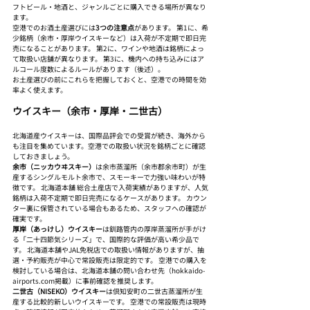
フトビール・地酒と、ジャンルごとに購入できる場所が異なり
ます。
空港でのお酒土産選びには
3つの注意点
があります。 第1に、希
少銘柄（余市・厚岸ウイスキーなど）は入荷が不定期で即日完
売になることがあります。 第2に、ワインや地酒は銘柄によっ
て取扱い店舗が異なります。 第3に、機内への持ち込みにはア
ルコール度数によるルールがあります（後述）。
お土産選びの前にこれらを把握しておくと、空港での時間を効
率よく使えます。
ウイスキー（余市・厚岸・二世古）
北海道産ウイスキーは、国際品評会での受賞が続き、海外から
も注目を集めています。空港での取扱い状況を銘柄ごとに確認
しておきましょう。
余市（ニッカウヰスキー）
は余市蒸溜所（余市郡余市町）が生
産するシングルモルト余市で、スモーキーで力強い味わいが特
徴です。 北海道本舗 総合土産店で入荷実績がありますが、人気
銘柄は入荷不定期で即日完売になるケースがあります。 カウン
ター裏に保管されている場合もあるため、スタッフへの確認が
確実です。
厚岸（あっけし）ウイスキー
は釧路管内の厚岸蒸溜所が手がけ
る「二十四節気シリーズ」で、国際的な評価が高い希少品で
す。 北海道本舗やJAL免税店での取扱い情報がありますが、抽
選・予約販売が中心で常設販売は限定的です。 空港での購入を
検討している場合は、北海道本舗の問い合わせ先（hokkaido-
airports.com掲載）に事前確認を推奨します。
二世古（NISEKO）ウイスキー
は倶知安町の二世古蒸溜所が生
産する比較的新しいウイスキーです。 空港での常設販売は現時