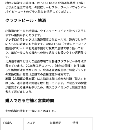
試飲を希望する場合は、Wine & Cheese 北海道興農社（2階・
どさんこ産直市場内）の試飲サービスか、ワールドワインバー 
バイ ピーロートのグラス飲みを活用してください。
クラフトビール・地酒
北海道のビールと地酒は、ウイスキーやワインと比べて入手し
やすい銘柄が多くあります。
サッポロクラシック
は北海道限定の生ビールで、道内でしか手
に入らない定番のお土産です。 ANA FESTA（千歳ロビー店・2
階出発ロビー）や北海道本舗など複数の店舗で取り扱ってお
り、缶ビールのため機内への持ち込みでも扱いやすい選択肢で
す。
北海道本舗やどさんこ産直市場では各種
クラフトビール
を取り
扱っています。 2026年はテロワール（土地の個性）を打ち出
した銘柄が注目されており、北海道麦酒醸造など特定ブランド
の常設取扱い有無は店舗での直接確認が確実です。
地酒（北海道の日本酒）
は北海道本舗で純米大吟醸「耕人」を
はじめ、道内各地の銘柄を取り扱っています。 冷暗所での保管
が推奨される銘柄も多いため、購入のタイミングと輸送方法を
考えて選びましょう。
購入できる店舗と営業時間
主要店舗の情報を一覧にまとめました。
店舗名
フロア
営業時間
特徴