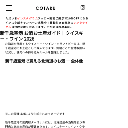
ただいま
インスタグラム
フォロー画面ご提示で20%OFFになる
インスタ割キャンペーン実施中！電動付き自転車の
レンタサイ
クル
は台数に限りがあります。ご予約はお早めに。
新千歳空港 お酒お土産ガイド｜ウイスキ
ー・ワイン 2026
北海道を代表するウイスキー・ワイン・クラフトビールは、新
千歳空港でお土産として購入できます。銘柄ごとの空港取扱い
状況と、機内への持ち込みルールを整理しました。
新千歳空港で買える北海道のお酒 — 全体像
※この画像はAIにより生成されたイメージです
新千歳空港の国内線ターミナルには、北海道産の酒類を扱う専
門店と総合土産店が複数あります。ウイスキー・ワイン・クラ