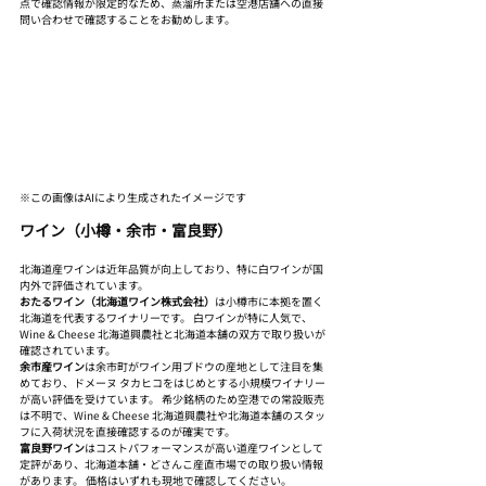
点で確認情報が限定的なため、蒸溜所または空港店舗への直接
問い合わせで確認することをお勧めします。
※この画像はAIにより生成されたイメージです
ワイン（小樽・余市・富良野）
北海道産ワインは近年品質が向上しており、特に白ワインが国
内外で評価されています。
おたるワイン（北海道ワイン株式会社）
は小樽市に本拠を置く
北海道を代表するワイナリーです。 白ワインが特に人気で、
Wine & Cheese 北海道興農社と北海道本舗の双方で取り扱いが
確認されています。
余市産ワイン
は余市町がワイン用ブドウの産地として注目を集
めており、ドメーヌ タカヒコをはじめとする小規模ワイナリー
が高い評価を受けています。 希少銘柄のため空港での常設販売
は不明で、Wine & Cheese 北海道興農社や北海道本舗のスタッ
フに入荷状況を直接確認するのが確実です。
富良野ワイン
はコストパフォーマンスが高い道産ワインとして
定評があり、北海道本舗・どさんこ産直市場での取り扱い情報
があります。 価格はいずれも現地で確認してください。