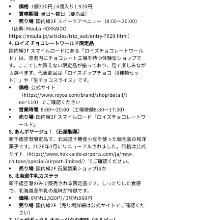
価格
: 1個320円 / 6個入り1,920円
賞味期限
: 当日〜数日（要冷蔵）
売り場
: 国内線2F スイーツアベニュー（8:00〜20:00）
（出典: MouLa HOKKAIDO 
https://moula.jp/articles/trip_eat/entry-7920.html）
4. ロイズ チョコレートワールド限定品
国内線3F スマイルロードにある「ロイズチョコレートワール
ド」は、空港内にチョコレート工場を持つ体験型ショップで
す。ここでしか買えない限定品が揃っており、見て楽しみなが
ら選べます。代表商品は「ロイズポップチョコ（8種類セッ
ト）」や「生チョコスライス」です。
価格
: 公式サイト
（https://www.royce.com/brand/shop/detail/?
no=110）でご確認ください
営業時間
: 8:00〜20:00（工場稼働8:30〜17:30）
売り場
: 国内線3F スマイルロード「ロイズチョコレートワ
ールド」
5. あんボヤージュ！（石屋製菓）
新千歳空港限定品で、北海道十勝産小豆を使った個包装の和洋
菓子です。2026年3月にリニューアルされました。価格は公式
サイト（https://www.hokkaido-airports.com/ja/new-
chitose/special/airport-limited/）でご確認ください。
売り場
: 国内線2F 石屋製菓ショップほか
6. 北海道牛乳カステラ
新千歳空港のみで販売される限定品です。しっとりした食感
で、北海道産牛乳の風味が特徴です。
価格
: 6切れ1,920円 / 3切れ960円
売り場
: 国内線2F（売り場詳細は公式サイトでご確認くだ
さい）
7. じゃがポックル オホーツクの塩味（カルビー）