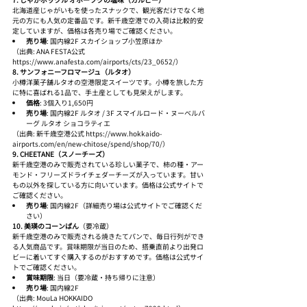
北海道産じゃがいもを使ったスナックで、観光客だけでなく地
元の方にも人気の定番品です。新千歳空港での入荷は比較的安
定していますが、価格は各売り場でご確認ください。
売り場
: 国内線2F スカイショップ小笠原ほか
（出典: ANA FESTA公式 
https://www.anafesta.com/airports/cts/23_0652/）
8. サンフォニーフロマージュ（ルタオ）
小樽洋菓子舗ルタオの空港限定スイーツです。小樽を旅した方
に特に喜ばれる1品で、手土産としても見栄えがします。
価格
: 3個入り1,650円
売り場
: 国内線2F ルタオ / 3F スマイルロード・ヌーベルバ
ーグ ルタオ ショコラティエ
（出典: 新千歳空港公式 https://www.hokkaido-
airports.com/en/new-chitose/spend/shop/70/）
9. CHEETANE（スノーチーズ）
新千歳空港のみで販売されている珍しい菓子で、柿の種・アー
モンド・フリーズドライチェダーチーズが入っています。甘い
もの以外を探している方に向いています。価格は公式サイトで
ご確認ください。
売り場
: 国内線2F（詳細売り場は公式サイトでご確認くだ
さい）
10. 美瑛のコーンぱん
（要冷蔵）
新千歳空港のみで販売される焼きたてパンで、毎日行列ができ
る人気商品です。賞味期限が当日のため、搭乗直前より出発ロ
ビーに着いてすぐ購入するのがおすすめです。価格は公式サイ
トでご確認ください。
賞味期限
: 当日（要冷蔵・持ち帰りに注意）
売り場
: 国内線2F
（出典: MouLa HOKKAIDO 