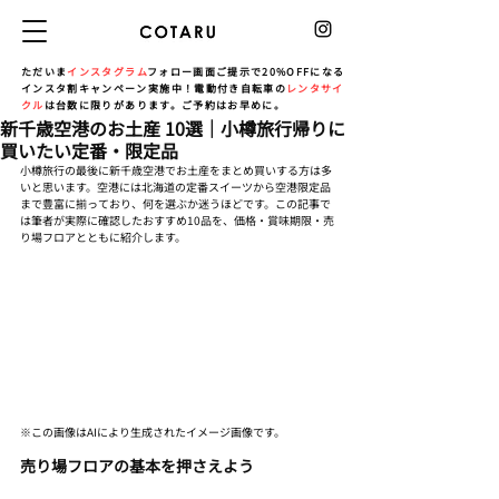
ただいま
インスタグラム
フォロー画面ご提示で20%OFFになる
インスタ割キャンペーン実施中！電動付き自転車の
レンタサイ
クル
は台数に限りがあります。ご予約はお早めに。
新千歳空港のお土産 10選｜小樽旅行帰りに
買いたい定番・限定品
小樽旅行の最後に新千歳空港でお土産をまとめ買いする方は多
いと思います。空港には北海道の定番スイーツから空港限定品
まで豊富に揃っており、何を選ぶか迷うほどです。この記事で
は筆者が実際に確認したおすすめ10品を、価格・賞味期限・売
り場フロアとともに紹介します。
※この画像はAIにより生成されたイメージ画像です。
売り場フロアの基本を押さえよう