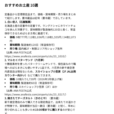
おすすめお土産 10選
定番品から空港限定品まで、価格・賞味期限・売り場をまとめ
て紹介します。要冷蔵品は記号（要冷蔵）で示しています。
1. 白い恋人（石屋製菓）
北海道土産の定番中の定番です。ラングドシャにホワイトチョ
コを挟んだ洋菓子で、賞味期限が製造後約120日と長く、常温
保存できるためばらまき用に最適です。
価格
: 9枚777円 / 12枚1,036円 / 18枚1,555円 / 24枚2,073
円
賞味期限
: 製造後約120日（常温保存可）
売り場
: 国内線2F・制限エリア内ショップ各所
（出典: ANA FESTA公式 
https://www.anafesta.com/airports/cts/23_1010/）
2. マルセイバターサンド（六花亭）
十勝産素材を使ったバタークリームサンドで、個包装なので職
場へのばらまきにも使いやすい1品です。六花亭の新千歳空港
内直営店は現在ないため、
スカイショップ小笠原（2F JAL出発
カウンター向かい）
などで購入できます。
価格
: 10個入り1,720円（2026年3月値上げ後）
賞味期限
: 製造後約60日（常温保存可）
売り場
: スカイショップ小笠原（2F）ほか
（出典: ANA FESTA公式 
https://www.anafesta.com/airports/cts/23_0217/）
3. 焼きたてチーズタルト（きのとや）
（要冷蔵）
新千歳空港店のみで購入できる限定商品で、出来たての温かさ
が特徴です。賞味期限が当日〜数日（要冷蔵）と短く、早めに
売り切れることも多いため
15:00頃までに購入する
のが安心で
す。