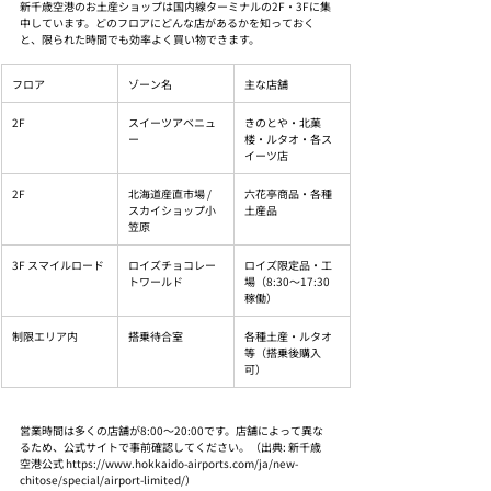
新千歳空港のお土産ショップは国内線ターミナルの2F・3Fに集
中しています。どのフロアにどんな店があるかを知っておく
と、限られた時間でも効率よく買い物できます。
フロア
ゾーン名
主な店舗
2F
スイーツアベニュ
きのとや・北菓
ー
楼・ルタオ・各ス
イーツ店
2F
北海道産直市場 / 
六花亭商品・各種
スカイショップ小
土産品
笠原
3F スマイルロード
ロイズチョコレー
ロイズ限定品・工
トワールド
場（8:30〜17:30
稼働）
制限エリア内
搭乗待合室
各種土産・ルタオ
等（搭乗後購入
可）
営業時間は多くの店舗が8:00〜20:00です。店舗によって異な
るため、公式サイトで事前確認してください。（出典: 新千歳
空港公式 https://www.hokkaido-airports.com/ja/new-
chitose/special/airport-limited/）