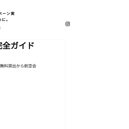
ペーン実
めに。
他
完全ガイド
の無料貸出から航空会