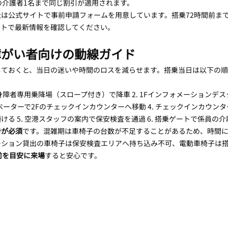
の介護者1名まで同じ割引が適用されます。
社は公式サイトで事前申請フォームを用意しています。搭乗72時間前ま
イトで最新情報を確認してください。
障がい者向けの動線ガイド
しておくと、当日の迷いや時間のロスを減らせます。搭乗当日は以下の
の身障者専用乗降場（スロープ付き）で降車 2. 1Fインフォメーションデ
レベーターで2Fのチェックインカウンターへ移動 4. チェックインカウン
る 5. 空港スタッフの案内で保安検査を通過 6. 搭乗ゲートで係員の
告が必須
です。混雑期は車椅子の台数が不足することがあるため、時間
ション貸出の車椅子は保安検査エリアへ持ち込み不可、電動車椅子は搭
前を目安に来場
すると安心です。