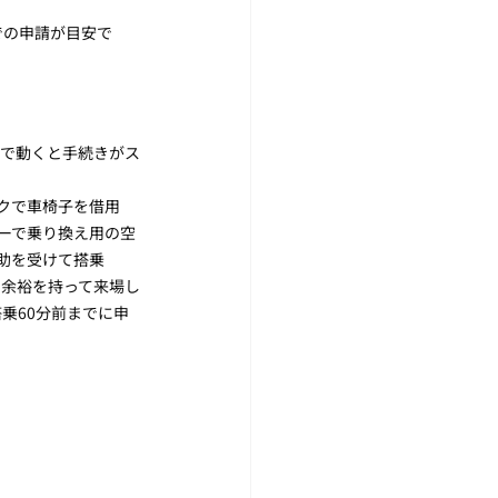
での申請が目安で
順で動くと手続きがス
スクで車椅子を借用
ターで乗り換え用の空
介助を受けて搭乗
に余裕を持って来場し
乗60分前までに申