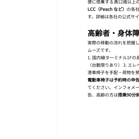
便に搭乗する満12歳以上
LCC（Peach など）
の各
す。詳細は各社の公式サ
高齢者・身体
実際の移動の流れを把握
ムーズです。
1. 国内線ターミナル1F
（台数限りあり） 3. エ
港車椅子を手配・荷物を預け
電動車椅子は予約時の申
てください。インフォメー
告、高齢の方は
搭乗90分