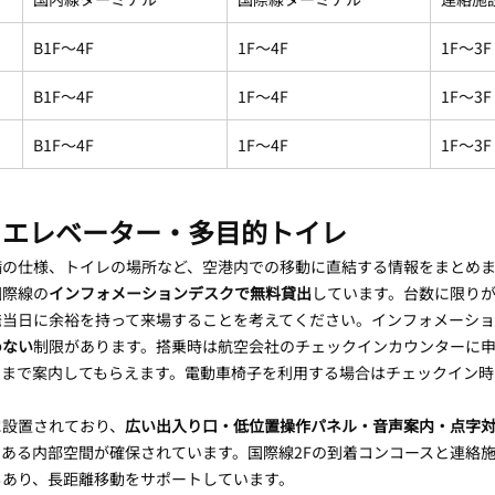
B1F〜4F
1F〜4F
1F〜3F
B1F〜4F
1F〜4F
1F〜3F
B1F〜4F
1F〜4F
1F〜3F
・エレベーター・多目的トイレ
備の仕様、トイレの場所など、空港内での移動に直結する情報をまとめ
国際線の
インフォメーションデスクで無料貸出
しています。台数に限り
発当日に余裕を持って来場することを考えてください。インフォメーシ
めない
制限があります。搭乗時は航空会社のチェックインカウンターに
トまで案内してもらえます。電動車椅子を利用する場合はチェックイン時
に設置されており、
広い出入り口・低位置操作パネル・音声案内・点字
ある内部空間が確保されています。国際線2Fの到着コンコースと連絡施
もあり、長距離移動をサポートしています。