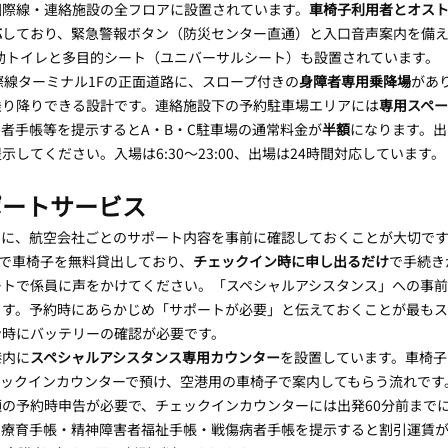
国際線・連絡施設の全フロアに設置されています。
車椅子利用者とオス
応
しており、緊急警報ボタン（防災センター直通）と入口音声案内を備え
補助トイレと多目的シート（ユニバーサルシート）も設置されています。
際線ターミナル1Fの正面道路に、スロープ付きの
身障者専用乗降場
があ
乗り降りできる設計です。連絡施設下の予約駐車場エリアには
専用スペー
者手帳等を提示するとA・B・C駐車場の通常料金が
半額
になります。出
してください。入場は6:30〜23:00、出場は24時間対応しています。
ポートサービス
めに、航空会社ごとのサポート内容を事前に確認しておくことが大切で
で車椅子を無料貸出しており、
チェックイン時に申し出るだけ
で手続き
ートで係員に声をかけてください。「スペシャルアシスタンス」への事
ます。予約時にあらかじめ「サポートが必要」と伝えておくことが最もス
ン時にバッテリーの確認が必要です。
港内に
スペシャルアシスタンス専用カウンター
を設置しています。車椅子
ェックインカウンターで預け、空港用の車椅子で案内してもらう流れです
の予約時申告が必要で、チェックインカウンターには出発60分前まで
・療育手帳・精神障害者福祉手帳・戦傷病者手帳を提示すると割引運賃