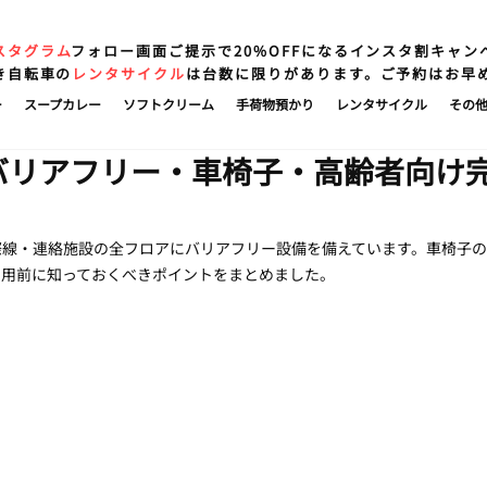
スタグラム
フォロー画面ご提示で20%OFFになるインスタ割キャン
き自転車の
レンタサイクル
は台数に限りがあります。ご予約はお早
ー
スープカレー
ソフトクリーム
手荷物預かり
レンタサイクル
その
バリアフリー・車椅子・高齢者向け
際線・連絡施設の全フロアにバリアフリー設備を備えています。車椅子
利用前に知っておくべきポイントをまとめました。