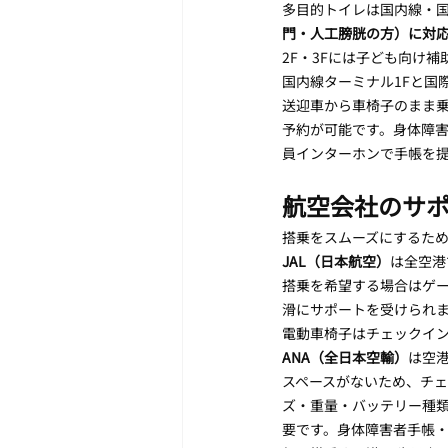
多目的トイレは国内線・
門・人工膀胱の方）に対
2F・3Fには子ども向け
国内線ターミナル1Fと国
送迎車から車椅子のまま
予約が可能です。身体障害
員インターホンで手帳を提示
航空会社のサ
搭乗をスムーズにするた
JAL（日本航空）
は全空港
搭乗を希望する場合はゲ
滑にサポートを受けられ
電動車椅子はチェックイ
ANA（全日本空輸）
は空
スペースがないため、チ
ズ・重量・バッテリー種類
要です。身体障害者手帳