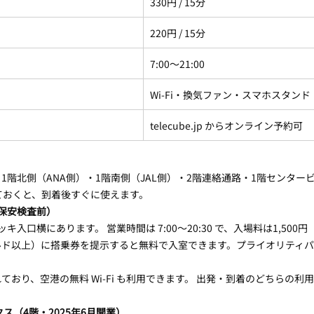
330円 / 15分
220円 / 15分
7:00〜21:00
Wi-Fi・換気ファン・スマホスタンド
telecube.jp からオンライン予約可
1階北側（ANA側）・1階南側（JAL側）・2階連絡通路・1階センター
ておくと、到着後すぐに使えます。
保安検査前）
キ入口横にあります。 営業時間は 7:00〜20:30 で、入場料は1,500
ルド以上）に搭乗券を提示すると無料で入室できます。プライオリティ
おり、空港の無料 Wi-Fi も利用できます。 出発・到着のどちらの利
ス（4階・2025年6月開業）