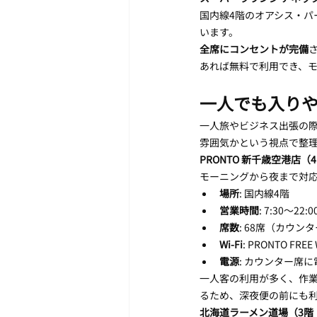
国内線4階のオアシス・パ
います。
全席にコンセントが完備
あれば無料で利用でき、
一人でも入り
一人旅やビジネス出張の際
雰囲気かという視点で整
PRONTO 新千歳空港店
モーニングから夜まで対
場所
: 国内線4階
営業時間
: 7:30〜2
席数
: 68席（カウン
Wi-Fi
: PRONTO FREE
電源
: カウンター席
一人客の利用が多く、作業
るため、深夜便の前にも
北海道ラーメン道場（3階