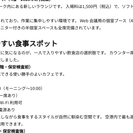
ーク内にある新しいラウンジです。 入場料は1,500円（税込）で、ソフ
されており、作業に集中しやすい環境です。 Web 会議用の個室ブース（
モニター付きの半個室スペースも全席完備されています。
やすい食事スポット
に気になるのが、一人で入りやすい飲食店の選択肢です。 カウンター
理しました。
（4階・保安検査前）
応できる使い勝手のよいカフェです。
2:00（モーニング〜10:00）
ター席あり）
 Wi-Fi 利用可
に電源あり
しながら食事をするスタイルが自然に馴染む空間です。 空港内で最も
利用できます。
・保安検査後）