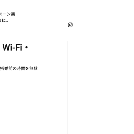
ペーン実
めに。
他
i-Fi・
。搭乗前の時間を無駄