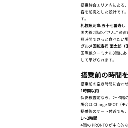
搭乗待合エリア内にある、
客を前提とした設計です。
す。
札幌魚河岸 五十七番寿し
国内線2階のどさんこ産直
短時間でさっと食べたい
グルメ回転寿司 函太郎（
国際線ターミナル3階にあ
して挙げられます。
搭乗前の時間を
搭乗前の空き時間に合わ
1時間以内
保安検査前なら、2〜3階
場合は Charge SP
搭乗後のゲート付近でも
1〜2時間
4階の PRONTO が中