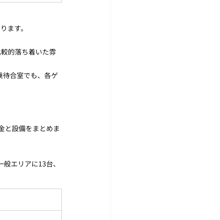
あります。
 比較的落ち着いた雰
乗待合室でも、各ゲ
料金と設備をまとめま
一般エリアに13台、