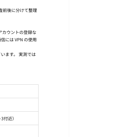
検査前後に分けて整理
 アカウントの登録な
には VPN の使用
います。 実測では
3付近）