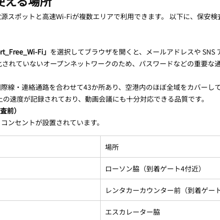
が使える場所
源スポットと高速Wi-Fiが複数エリアで利用できます。 以下に、保安
rt_Free_Wi-Fi」
を選択してブラウザを開くと、メールアドレスや SNS
化されていないオープンネットワークのため、パスワードなどの重要な通信
際線・連絡通路を合わせて43か所あり、空港内のほぼ全域をカバーして
s以上の速度が記録されており、動画会議にも十分対応できる品質です。
検査前）
るコンセントが設置されています。
場所
ローソン脇（到着ゲート4付近）
レンタカーカウンター前（到着ゲート
エスカレーター脇