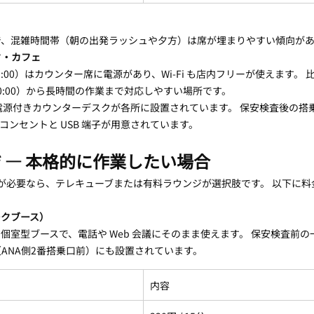
:30 で、混雑時間帯（朝の出発ラッシュや夕方）は席が埋まりやすい傾向が
ク・カフェ
22:00）はカウンター席に電源があり、Wi-Fi も店内フリーが使えます。
0:00）から長時間の作業まで対応しやすい場所です。
電源付きカウンターデスクが各所に設置されています。 保安検査後の搭
コンセントと USB 端子が用意されています。
 — 本格的に作業したい場合
会議が必要なら、テレキューブまたは有料ラウンジが選択肢です。 以下に
ークブース）
個室型ブースで、電話や Web 会議にそのまま使えます。 保安検査前の
ANA側2番搭乗口前）にも設置されています。
内容