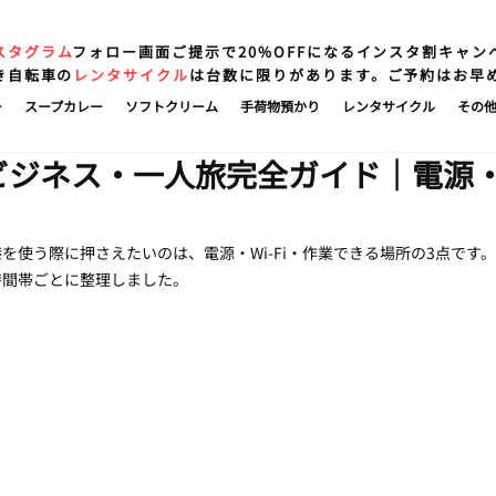
スタグラム
フォロー画面ご提示で20%OFFになるインスタ割キャン
き自転車の
レンタサイクル
は台数に限りがあります。ご予約はお早
ー
スープカレー
ソフトクリーム
手荷物預かり
レンタサイクル
その
ビジネス・一人旅完全ガイド｜電源・W
を使う際に押さえたいのは、電源・Wi-Fi・作業できる場所の3点です
時間帯ごとに整理しました。