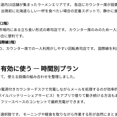
道内10店舗が集まったラーメンエリアです。 各店にカウンター席が設
 出発前に北海道らしい一杯を食べたい場合の定番スポットで、静かに
（2階）
市場内にある立ち食い形式の寿司店です。 カウンター席のみのため一
場合に便利です。
国際線3階）
り、カウンター席での一人利用がしやすい回転寿司店です。 国際線を
有効に使う — 時間別プラン
せて、使える設備の組み合わせを整理しました。
の電源付きカウンターデスクで充電しながらメールを処理するのが効率的
OT（モバイルバッテリーシェアサービス）をアプリで借りて動き続ける方法も
、フリースペースのコンセントで最終充電ができます。
心的な選択肢です。 モーニングや軽食を取りながら作業する形が自然にまとまり