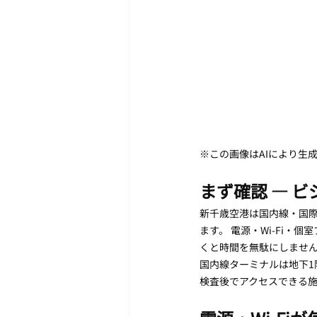
※この画像はAIにより生
まず確認 — 
新千歳空港は国内線・国
ます。 電源・Wi-Fi
くと時間を無駄にしませ
国内線ターミナルは地下1
検査後でアクセスできる