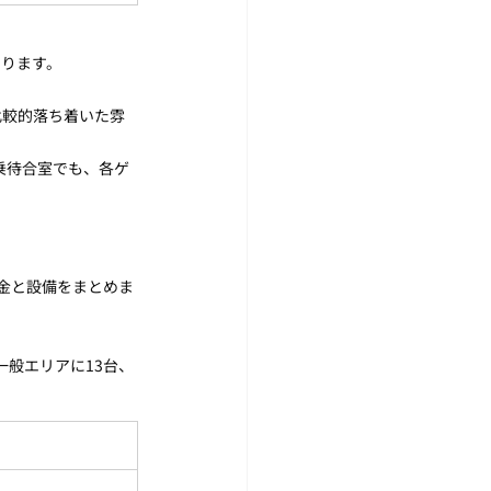
あります。
 比較的落ち着いた雰
乗待合室でも、各ゲ
料金と設備をまとめま
一般エリアに13台、