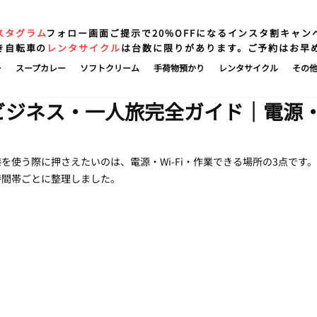
スタグラム
フォロー画面ご提示で20%OFFになるインスタ割キャン
き自転車の
レンタサイクル
は台数に限りがあります。ご予約はお早
ー
スープカレー
ソフトクリーム
手荷物預かり
レンタサイクル
その
ビジネス・一人旅完全ガイド｜電源・W
を使う際に押さえたいのは、電源・Wi-Fi・作業できる場所の3点です
時間帯ごとに整理しました。