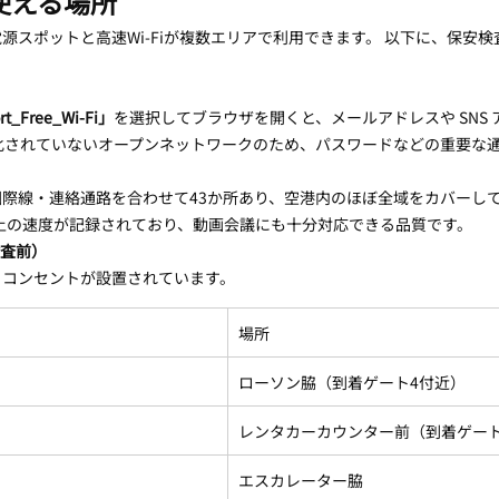
が使える場所
源スポットと高速Wi-Fiが複数エリアで利用できます。 以下に、保安
rt_Free_Wi-Fi」
を選択してブラウザを開くと、メールアドレスや SNS
化されていないオープンネットワークのため、パスワードなどの重要な通信
際線・連絡通路を合わせて43か所あり、空港内のほぼ全域をカバーして
s以上の速度が記録されており、動画会議にも十分対応できる品質です。
検査前）
るコンセントが設置されています。
場所
ローソン脇（到着ゲート4付近）
レンタカーカウンター前（到着ゲート
エスカレーター脇