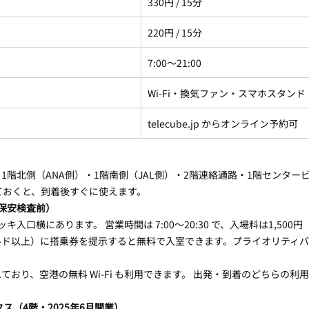
330円 / 15分
220円 / 15分
7:00〜21:00
Wi-Fi・換気ファン・スマホスタンド
telecube.jp からオンライン予約可
1階北側（ANA側）・1階南側（JAL側）・2階連絡通路・1階センター
ておくと、到着後すぐに使えます。
保安検査前）
キ入口横にあります。 営業時間は 7:00〜20:30 で、入場料は1,500
ルド以上）に搭乗券を提示すると無料で入室できます。プライオリティ
おり、空港の無料 Wi-Fi も利用できます。 出発・到着のどちらの利
ス（4階・2025年6月開業）