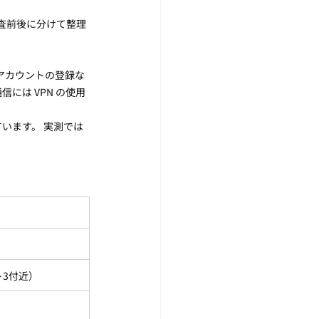
検査前後に分けて整理
 アカウントの登録な
には VPN の使用
います。 実測では
3付近）