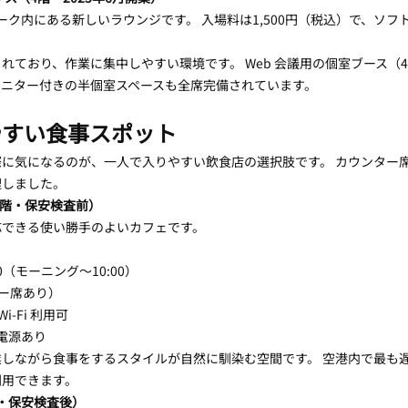
ーク内にある新しいラウンジです。 入場料は1,500円（税込）で、ソフ
されており、作業に集中しやすい環境です。 Web 会議用の個室ブース（
モニター付きの半個室スペースも全席完備されています。
やすい食事スポット
に気になるのが、一人で入りやすい飲食店の選択肢です。 カウンター
理しました。
（4階・保安検査前）
応できる使い勝手のよいカフェです。
2:00（モーニング〜10:00）
ター席あり）
 Wi-Fi 利用可
に電源あり
しながら食事をするスタイルが自然に馴染む空間です。 空港内で最も
利用できます。
・保安検査後）