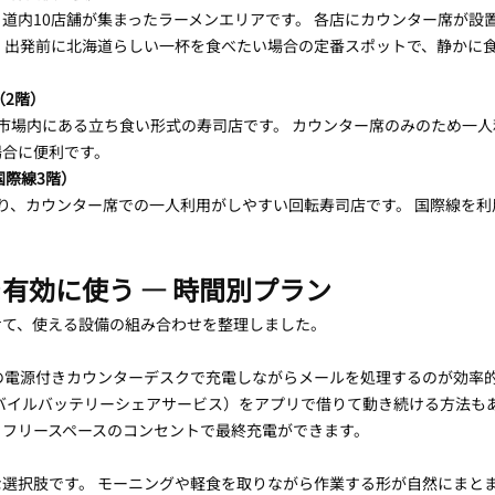
道内10店舗が集まったラーメンエリアです。 各店にカウンター席が設
 出発前に北海道らしい一杯を食べたい場合の定番スポットで、静かに
（2階）
市場内にある立ち食い形式の寿司店です。 カウンター席のみのため一
場合に便利です。
国際線3階）
り、カウンター席での一人利用がしやすい回転寿司店です。 国際線を
有効に使う — 時間別プラン
せて、使える設備の組み合わせを整理しました。
の電源付きカウンターデスクで充電しながらメールを処理するのが効率的
OT（モバイルバッテリーシェアサービス）をアプリで借りて動き続ける方法も
、フリースペースのコンセントで最終充電ができます。
心的な選択肢です。 モーニングや軽食を取りながら作業する形が自然にまとまり