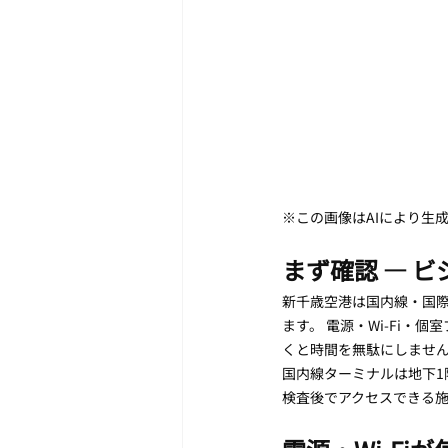
※この画像はAIにより生
まず確認 — 
新千歳空港は国内線・国
ます。 電源・Wi-Fi
くと時間を無駄にしませ
国内線ターミナルは地下1
検査後でアクセスできる