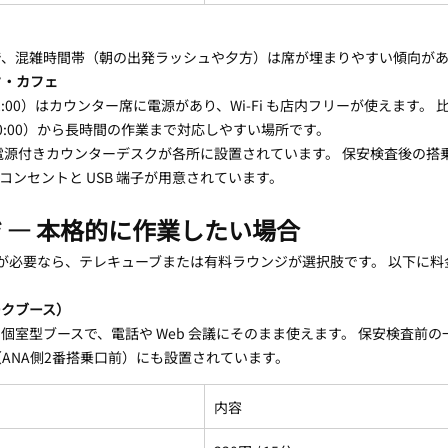
:30 で、混雑時間帯（朝の出発ラッシュや夕方）は席が埋まりやすい傾向が
ク・カフェ
22:00）はカウンター席に電源があり、Wi-Fi も店内フリーが使えます。
0:00）から長時間の作業まで対応しやすい場所です。
電源付きカウンターデスクが各所に設置されています。 保安検査後の搭
コンセントと USB 端子が用意されています。
 — 本格的に作業したい場合
会議が必要なら、テレキューブまたは有料ラウンジが選択肢です。 以下に
ークブース）
個室型ブースで、電話や Web 会議にそのまま使えます。 保安検査前の
ANA側2番搭乗口前）にも設置されています。
内容