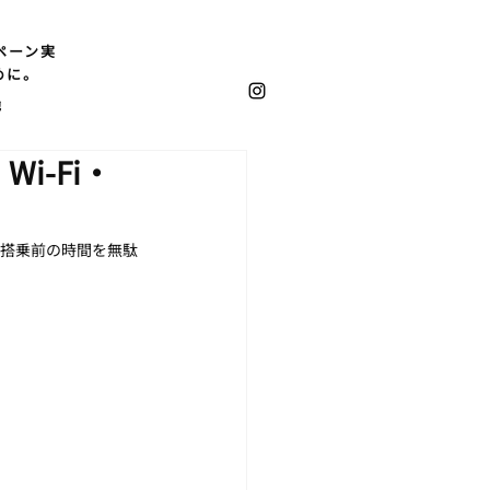
ペーン実
めに。
他
i-Fi・
。搭乗前の時間を無駄