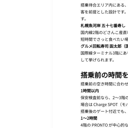
搭乗待合エリア内にある、
客を前提とした設計です。
す。
札幌魚河岸 五十七番寿し
国内線2階のどさんこ産直
短時間でさっと食べたい
グルメ回転寿司 函太郎（
国際線ターミナル3階にあ
して挙げられます。
搭乗前の時間を
搭乗前の空き時間に合わ
1時間以内
保安検査前なら、2〜3階
場合は Charge SP
搭乗後のゲート付近でも
1〜2時間
4階の PRONTO が中