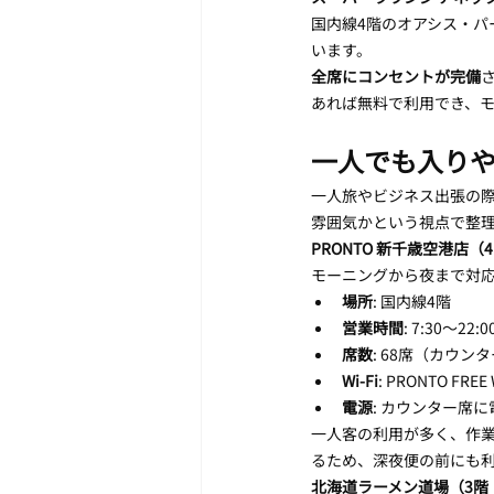
国内線4階のオアシス・パ
います。
全席にコンセントが完備
あれば無料で利用でき、
一人でも入り
一人旅やビジネス出張の際
雰囲気かという視点で整
PRONTO 新千歳空港店
モーニングから夜まで対
場所
: 国内線4階
営業時間
: 7:30〜2
席数
: 68席（カウン
Wi-Fi
: PRONTO FREE
電源
: カウンター席
一人客の利用が多く、作業
るため、深夜便の前にも
北海道ラーメン道場（3階