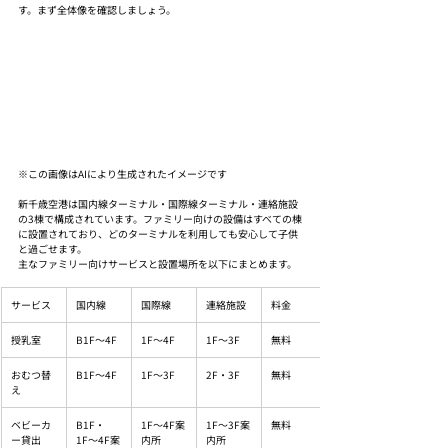
す。まず全体像を確認しましょう。
※この画像はAIにより生成されたイメージです
新千歳空港は国内線ターミナル・国際線ターミナル・連絡施設
の3棟で構成されています。ファミリー向けの設備はすべての棟
に設置されており、どのターミナルを利用しても安心して子供
と過ごせます。
主なファミリー向けサービスと設置場所を以下にまとめます。
サービス
国内線
国際線
連絡施設
料金
授乳室
B1F〜4F
1F〜4F
1F〜3F
無料
おむつ替
B1F〜4F
1F〜3F
2F・3F
無料
え
ベビーカ
B1F・
1F〜4F案
1F〜3F案
無料
ー貸出
1F〜4F案
内所
内所