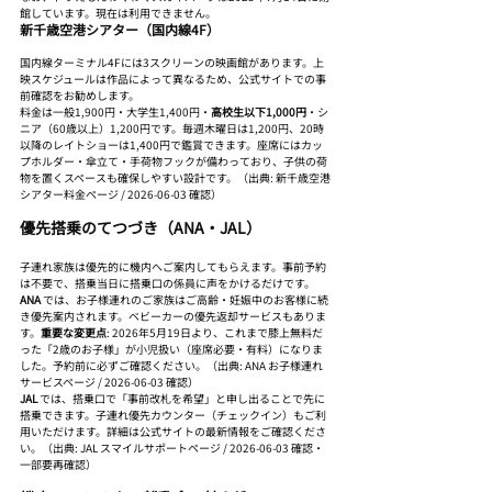
館しています。現在は利用できません。
新千歳空港シアター（国内線4F）
国内線ターミナル4Fには3スクリーンの映画館があります。上
映スケジュールは作品によって異なるため、公式サイトでの事
前確認をお勧めします。
料金は一般1,900円・大学生1,400円・
高校生以下1,000円
・シ
ニア（60歳以上）1,200円です。毎週木曜日は1,200円、20時
以降のレイトショーは1,400円で鑑賞できます。座席にはカッ
プホルダー・傘立て・手荷物フックが備わっており、子供の荷
物を置くスペースも確保しやすい設計です。（出典: 新千歳空港
シアター料金ページ / 2026-06-03 確認）
優先搭乗のてつづき（ANA・JAL）
子連れ家族は優先的に機内へご案内してもらえます。事前予約
は不要で、搭乗当日に搭乗口の係員に声をかけるだけです。
ANA
 では、お子様連れのご家族はご高齢・妊娠中のお客様に続
き優先案内されます。ベビーカーの優先返却サービスもありま
す。
重要な変更点
: 2026年5月19日より、これまで膝上無料だ
った「2歳のお子様」が小児扱い（座席必要・有料）になりま
した。予約前に必ずご確認ください。（出典: ANA お子様連れ
サービスページ / 2026-06-03 確認）
JAL
 では、搭乗口で「事前改札を希望」と申し出ることで先に
搭乗できます。子連れ優先カウンター（チェックイン）もご利
用いただけます。詳細は公式サイトの最新情報をご確認くださ
い。（出典: JAL スマイルサポートページ / 2026-06-03 確認・
一部要再確認）