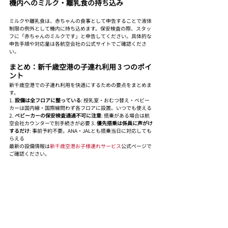
機内へのミルク・離乳食の持ち込み
ミルクや離乳食は、赤ちゃんの食事として申告することで液体
制限の例外として機内に持ち込めます。保安検査の際、スタッ
フに「赤ちゃんのミルクです」と申告してください。具体的な
申告手順や対応量は各航空会社の公式サイトでご確認くださ
い。
まとめ：新千歳空港の子連れ利用 3 つのポイ
ント
新千歳空港での子連れ利用を快適にするための要点をまとめま
す。
1. 
設備は全フロアに整っている
: 授乳室・おむつ替え・ベビー
カーは国内線・国際線問わず各フロアに設置。いつでも使える 
2. 
ベビーカーの保安検査通過不可に注意
: 搭乗がある場合は航
空会社カウンターで別手続きが必要 3. 
優先搭乗は係員に声がけ
するだけ
: 事前予約不要。ANA・JALとも搭乗当日に対応しても
らえる
最新の設備情報は
新千歳空港お子様連れサービス
公式ページで
ご確認ください。