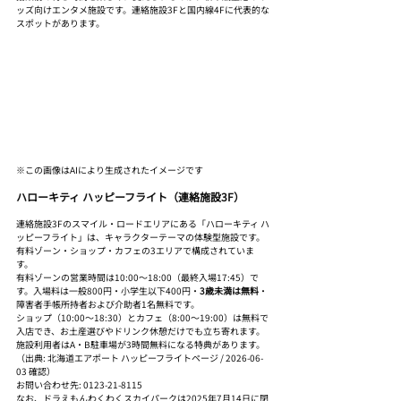
ッズ向けエンタメ施設です。連絡施設3Fと国内線4Fに代表的な
スポットがあります。
※この画像はAIにより生成されたイメージです
ハローキティ ハッピーフライト（連絡施設3F）
連絡施設3Fのスマイル・ロードエリアにある「ハローキティ ハ
ッピーフライト」は、キャラクターテーマの体験型施設です。
有料ゾーン・ショップ・カフェの3エリアで構成されていま
す。
有料ゾーンの営業時間は10:00〜18:00（最終入場17:45）で
す。入場料は一般800円・小学生以下400円・
3歳未満は無料
・
障害者手帳所持者および介助者1名無料です。
ショップ（10:00〜18:30）とカフェ（8:00〜19:00）は無料で
入店でき、お土産選びやドリンク休憩だけでも立ち寄れます。
施設利用者はA・B駐車場が3時間無料になる特典があります。
（出典: 北海道エアポート ハッピーフライトページ / 2026-06-
03 確認）
お問い合わせ先: 0123-21-8115
なお、ドラえもんわくわくスカイパークは2025年7月14日に閉