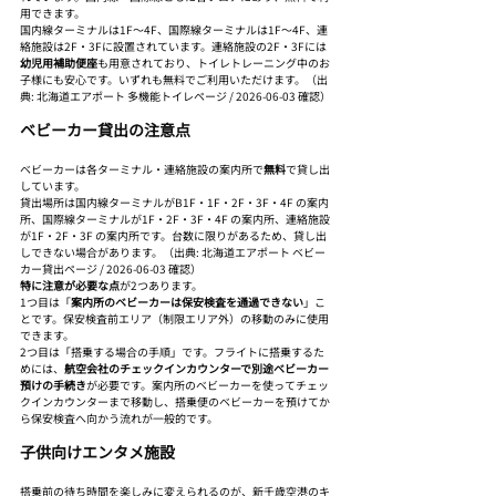
用できます。
国内線ターミナルは1F〜4F、国際線ターミナルは1F〜4F、連
絡施設は2F・3Fに設置されています。連絡施設の2F・3Fには
幼児用補助便座
も用意されており、トイレトレーニング中のお
子様にも安心です。いずれも無料でご利用いただけます。（出
典: 北海道エアポート 多機能トイレページ / 2026-06-03 確認）
ベビーカー貸出の注意点
ベビーカーは各ターミナル・連絡施設の案内所で
無料
で貸し出
しています。
貸出場所は国内線ターミナルがB1F・1F・2F・3F・4F の案内
所、国際線ターミナルが1F・2F・3F・4F の案内所、連絡施設
が1F・2F・3F の案内所です。台数に限りがあるため、貸し出
しできない場合があります。（出典: 北海道エアポート ベビー
カー貸出ページ / 2026-06-03 確認）
特に注意が必要な点
が2つあります。
1つ目は「
案内所のベビーカーは保安検査を通過できない
」こ
とです。保安検査前エリア（制限エリア外）の移動のみに使用
できます。
2つ目は「搭乗する場合の手順」です。フライトに搭乗するた
めには、
航空会社のチェックインカウンターで別途ベビーカー
預けの手続き
が必要です。案内所のベビーカーを使ってチェッ
クインカウンターまで移動し、搭乗便のベビーカーを預けてか
ら保安検査へ向かう流れが一般的です。
子供向けエンタメ施設
搭乗前の待ち時間を楽しみに変えられるのが、新千歳空港のキ