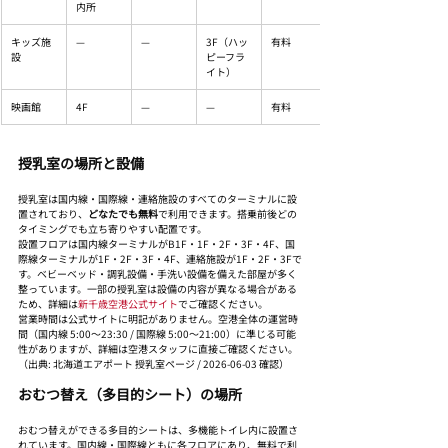
内所
キッズ施
—
—
3F（ハッ
有料
設
ピーフラ
イト）
映画館
4F
—
—
有料
授乳室の場所と設備
授乳室は国内線・国際線・連絡施設のすべてのターミナルに設
置されており、
どなたでも無料
で利用できます。搭乗前後どの
タイミングでも立ち寄りやすい配置です。
設置フロアは国内線ターミナルがB1F・1F・2F・3F・4F、国
際線ターミナルが1F・2F・3F・4F、連絡施設が1F・2F・3Fで
す。ベビーベッド・調乳設備・手洗い設備を備えた部屋が多く
整っています。一部の授乳室は設備の内容が異なる場合がある
ため、詳細は
新千歳空港公式サイト
でご確認ください。
営業時間は公式サイトに明記がありません。空港全体の運営時
間（国内線 5:00〜23:30 / 国際線 5:00〜21:00）に準じる可能
性がありますが、詳細は空港スタッフに直接ご確認ください。
（出典: 北海道エアポート 授乳室ページ / 2026-06-03 確認）
おむつ替え（多目的シート）の場所
おむつ替えができる多目的シートは、多機能トイレ内に設置さ
れています。国内線・国際線ともに各フロアにあり、無料で利