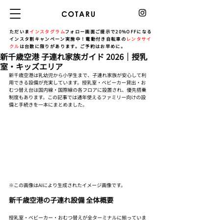
ただいま
インスタグラム
フォロー画面ご提示で20%OFFになる
インスタ割キャンペーン実施中！電動付き自転車の
レンタサイ
クル
は台数に限りがあります。ご予約はお早めに。
新千歳空港 子連れ家族ガイド 2026｜授乳
室・キッズエリア
新千歳空港は乳幼児から小学生まで、子連れ家族が安心して利
用できる設備が充実しています。授乳室・ベビーカー貸出・お
むつ替え台は国内線・国際線の各フロアに設置され、優先搭乗
制度もあります。この記事では通年使えるファミリー向けの設
備と手続きを一本にまとめました。
※この画像はAIにより生成されたイメージ画像です。
新千歳空港の子連れ設備 全体概要
授乳室・ベビーカー・おむつ替えが全ターミナルに揃っていま