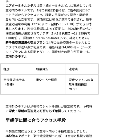
す。
エアターミナルホテル
は国内線ターミナルビルに直結している
空港内のホテルです。 1階の到着口5番そば、2階の出発口Eゲ
ートそばからアクセスでき、移動の手間がなく深夜・早朝便に
最も向いた立地です。 宿泊者には朝食が無料で提供され、新千
歳空港温泉の利用（22:45まで・翌朝5:00〜7:30）ができる特
典もあります。 料金は時期によって変動し、2026年4月から北
海道宿泊税が追加されています（1人1泊税抜き〜19,999円で
+100円）。 詳細は air-terminal-hotel.jp でご確認ください。
新千歳空港温泉の宿泊プラン
は4階のため空港ターミナルとの
アクセスが近い点が利点です。 最低料金は4,600円〜（シーズ
ン・プランによる変動あり）で、温泉付きの滞在が可能です。
空港外のホテル
種別
距離目安
注意点
空港周辺ホテル
車5〜15分程度
深夜シャトルの有
（各種）
無を事前確認 
MUST
空港外のホテルは深夜帯のシャトル運行が限定的です。 予約時
に
深夜・早朝の送迎対応可否を必ず確認
してください。
早朝便に間に合うアクセス手段
早朝便に間に合うように空港へ向かう手段を整理しました。
JR快速エアポート
（新千歳空港駅〜札幌）は空港と札幌を最短