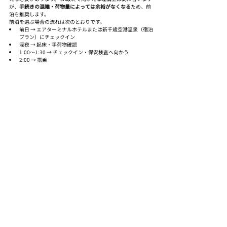
が、
手続きの混雑・荷物量によっては余裕がなくなる
ため、前
泊を推奨します。
前泊を選ぶ場合の流れは次のとおりです。
前日 → エアターミナルホテルまたは新千歳空港温泉（宿泊
プラン）にチェックイン
深夜 → 起床・手荷物確認
1:00〜1:30 → チェックイン・保安検査へ向かう
2:00 → 搭乗