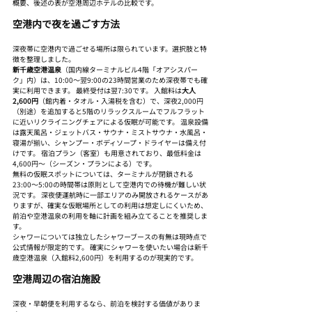
概要、後述の表が空港周辺ホテルの比較です。
空港内で夜を過ごす方法
深夜帯に空港内で過ごせる場所は限られています。選択肢と特
徴を整理しました。
新千歳空港温泉
（国内線ターミナルビル4階「オアシスパー
ク」内）は、10:00〜翌9:00の23時間営業のため深夜帯でも確
実に利用できます。 最終受付は翌7:30です。 入館料は
大人
2,600円
（館内着・タオル・入湯税を含む）で、深夜2,000円
（別途）を追加すると5階のリラックスルームでフルフラット
に近いリクライニングチェアによる仮眠が可能です。 温泉設備
は露天風呂・ジェットバス・サウナ・ミストサウナ・水風呂・
寝湯が揃い、シャンプー・ボディソープ・ドライヤーは備え付
けです。 宿泊プラン（客室）も用意されており、最低料金は
4,600円〜（シーズン・プランによる）です。
無料の仮眠スポットについては、ターミナルが閉鎖される
23:00〜5:00の時間帯は原則として空港内での待機が難しい状
況です。 深夜便運航時に一部エリアのみ開放されるケースがあ
りますが、確実な仮眠場所としての利用は想定しにくいため、
前泊や空港温泉の利用を軸に計画を組み立てることを推奨しま
す。
シャワーについては独立したシャワーブースの有無は現時点で
公式情報が限定的です。 確実にシャワーを使いたい場合は新千
歳空港温泉（入館料2,600円）を利用するのが現実的です。
空港周辺の宿泊施設
深夜・早朝便を利用するなら、前泊を検討する価値がありま