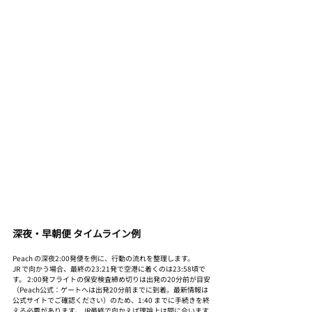
深夜・早朝便 タイムライン例
Peach の深夜2:00発便を例に、行動の流れを整理します。
JR で向かう場合、最終の23:21発で空港に着くのは23:58頃で
す。 2:00発フライトの保安検査締め切りは出発の20分前が目安
（Peach公式：ゲートへは出発20分前までに到着。最新情報は
公式サイトでご確認ください）のため、1:40 までに手続きを終
える必要があります。 JR最終で向かえば理論上は間に合います