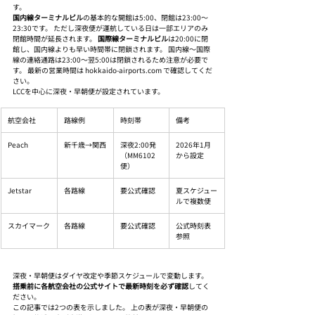
す。
国内線ターミナルビル
の基本的な開館は5:00、閉館は23:00〜
23:30です。 ただし深夜便が運航している日は一部エリアのみ
閉館時間が延長されます。 
国際線ターミナルビル
は20:00に閉
館し、国内線よりも早い時間帯に閉鎖されます。 国内線〜国際
線の連絡通路は23:00〜翌5:00は閉鎖されるため注意が必要で
す。 最新の営業時間は hokkaido-airports.com で確認してくだ
さい。
LCCを中心に深夜・早朝便が設定されています。
航空会社
路線例
時刻帯
備考
Peach
新千歳→関西
深夜2:00発
2026年1月
（MM6102
から設定
便）
Jetstar
各路線
要公式確認
夏スケジュー
ルで複数便
スカイマーク
各路線
要公式確認
公式時刻表
参照
深夜・早朝便はダイヤ改定や季節スケジュールで変動します。 
搭乗前に各航空会社の公式サイトで最新時刻を必ず確認
してく
ださい。
この記事では2つの表を示しました。 上の表が深夜・早朝便の