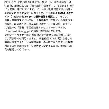
約33〜37分で結ぶ快速列車です。 始発（新千歳空港駅発）は
6:28頃、最終は23:21（特別快速 手稲行き）で、1日163本（約
10分間隔）運行しています。 ICカードが利用可能です。始発・
最終時刻はダイヤ改定で変わるため、
出発前にJR北海道公式サ
イト（jrhokkaido.co.jp）で最新情報を確認
してください。
深夜・早朝バス
については、北海道中央バス等による深夜バス
の有無・時刻は各バス事業者の公式サイトで確認が必要です。 
北海道庁の「深夜・早朝便交通アクセスポータルサイト」
（pref.hokkaido.lg.jp）に情報が集約されています。
タクシー・ハイヤー
は24時間対応で空港乗り場に待機してお
り、深夜帯でも利用できます。 JR最終便（23:21発）を逃した
場合は深夜タクシーが現実的な唯一の手段となります。 札幌市
内までの料金は時間帯・交通状況で変動するため、乗車前に目
安を確認してください。