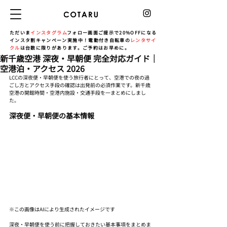
ただいま
インスタグラム
フォロー画面ご提示で20%OFFになる
インスタ割キャンペーン実施中！電動付き自転車の
レンタサイ
クル
は台数に限りがあります。ご予約はお早めに。
新千歳空港 深夜・早朝便 完全対応ガイド｜
空港泊・アクセス 2026
LCCの深夜便・早朝便を使う旅行者にとって、空港での夜の過
ごし方とアクセス手段の確認は出発前の必須作業です。新千歳
空港の開館時間・空港内施設・交通手段を一まとめにしまし
た。
深夜便・早朝便の基本情報
※この画像はAIにより生成されたイメージです
深夜・早朝便を使う前に把握しておきたい基本事項をまとめま