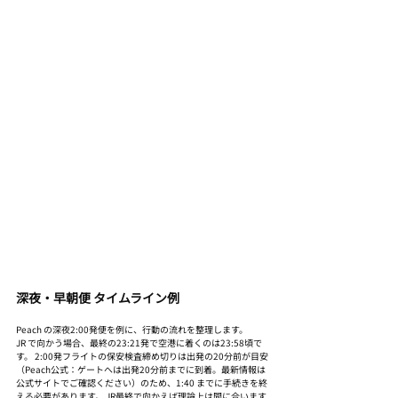
深夜・早朝便 タイムライン例
Peach の深夜2:00発便を例に、行動の流れを整理します。
JR で向かう場合、最終の23:21発で空港に着くのは23:58頃で
す。 2:00発フライトの保安検査締め切りは出発の20分前が目安
（Peach公式：ゲートへは出発20分前までに到着。最新情報は
公式サイトでご確認ください）のため、1:40 までに手続きを終
える必要があります。 JR最終で向かえば理論上は間に合います