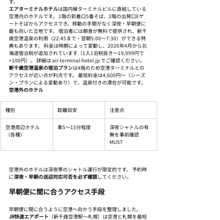
す。
エアターミナルホテル
は国内線ターミナルビルに直結している
空港内のホテルです。 1階の到着口5番そば、2階の出発口Eゲ
ートそばからアクセスでき、移動の手間がなく深夜・早朝便に
最も向いた立地です。 宿泊者には朝食が無料で提供され、新千
歳空港温泉の利用（22:45まで・翌朝5:00〜7:30）ができる特
典もあります。 料金は時期によって変動し、2026年4月から北
海道宿泊税が追加されています（1人1泊税抜き〜19,999円で
+100円）。 詳細は air-terminal-hotel.jp でご確認ください。
新千歳空港温泉の宿泊プラン
は4階のため空港ターミナルとの
アクセスが近い点が利点です。 最低料金は4,600円〜（シーズ
ン・プランによる変動あり）で、温泉付きの滞在が可能です。
空港外のホテル
種別
距離目安
注意点
空港周辺ホテル
車5〜15分程度
深夜シャトルの有
（各種）
無を事前確認 
MUST
空港外のホテルは深夜帯のシャトル運行が限定的です。 予約時
に
深夜・早朝の送迎対応可否を必ず確認
してください。
早朝便に間に合うアクセス手段
早朝便に間に合うように空港へ向かう手段を整理しました。
JR快速エアポート
（新千歳空港駅〜札幌）は空港と札幌を最短