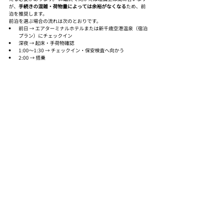
が、
手続きの混雑・荷物量によっては余裕がなくなる
ため、前
泊を推奨します。
前泊を選ぶ場合の流れは次のとおりです。
前日 → エアターミナルホテルまたは新千歳空港温泉（宿泊
プラン）にチェックイン
深夜 → 起床・手荷物確認
1:00〜1:30 → チェックイン・保安検査へ向かう
2:00 → 搭乗