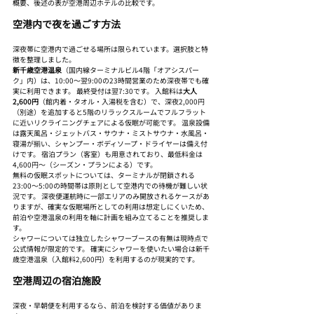
概要、後述の表が空港周辺ホテルの比較です。
空港内で夜を過ごす方法
深夜帯に空港内で過ごせる場所は限られています。選択肢と特
徴を整理しました。
新千歳空港温泉
（国内線ターミナルビル4階「オアシスパー
ク」内）は、10:00〜翌9:00の23時間営業のため深夜帯でも確
実に利用できます。 最終受付は翌7:30です。 入館料は
大人
2,600円
（館内着・タオル・入湯税を含む）で、深夜2,000円
（別途）を追加すると5階のリラックスルームでフルフラット
に近いリクライニングチェアによる仮眠が可能です。 温泉設備
は露天風呂・ジェットバス・サウナ・ミストサウナ・水風呂・
寝湯が揃い、シャンプー・ボディソープ・ドライヤーは備え付
けです。 宿泊プラン（客室）も用意されており、最低料金は
4,600円〜（シーズン・プランによる）です。
無料の仮眠スポットについては、ターミナルが閉鎖される
23:00〜5:00の時間帯は原則として空港内での待機が難しい状
況です。 深夜便運航時に一部エリアのみ開放されるケースがあ
りますが、確実な仮眠場所としての利用は想定しにくいため、
前泊や空港温泉の利用を軸に計画を組み立てることを推奨しま
す。
シャワーについては独立したシャワーブースの有無は現時点で
公式情報が限定的です。 確実にシャワーを使いたい場合は新千
歳空港温泉（入館料2,600円）を利用するのが現実的です。
空港周辺の宿泊施設
深夜・早朝便を利用するなら、前泊を検討する価値がありま