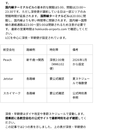
す。
国内線ターミナルビル
の基本的な開館は5:00、閉館は23:00〜
23:30です。 ただし深夜便が運航している日は一部エリアのみ
閉館時間が延長されます。 
国際線ターミナルビル
は20:00に閉
館し、国内線よりも早い時間帯に閉鎖されます。 国内線〜国際
線の連絡通路は23:00〜翌5:00は閉鎖されるため注意が必要で
す。 最新の営業時間は hokkaido-airports.com で確認してくだ
さい。
LCCを中心に深夜・早朝便が設定されています。
航空会社
路線例
時刻帯
備考
Peach
新千歳→関西
深夜2:00発
2026年1月
（MM6102
から設定
便）
Jetstar
各路線
要公式確認
夏スケジュー
ルで複数便
スカイマーク
各路線
要公式確認
公式時刻表
参照
深夜・早朝便はダイヤ改定や季節スケジュールで変動します。 
搭乗前に各航空会社の公式サイトで最新時刻を必ず確認
してく
ださい。
この記事では2つの表を示しました。 上の表が深夜・早朝便の