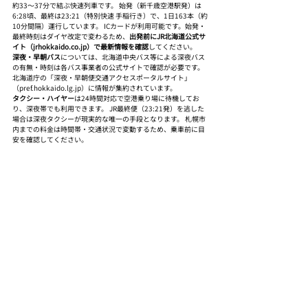
約33〜37分で結ぶ快速列車です。 始発（新千歳空港駅発）は
6:28頃、最終は23:21（特別快速 手稲行き）で、1日163本（約
10分間隔）運行しています。 ICカードが利用可能です。始発・
最終時刻はダイヤ改定で変わるため、
出発前にJR北海道公式サ
イト（jrhokkaido.co.jp）で最新情報を確認
してください。
深夜・早朝バス
については、北海道中央バス等による深夜バス
の有無・時刻は各バス事業者の公式サイトで確認が必要です。 
北海道庁の「深夜・早朝便交通アクセスポータルサイト」
（pref.hokkaido.lg.jp）に情報が集約されています。
タクシー・ハイヤー
は24時間対応で空港乗り場に待機してお
り、深夜帯でも利用できます。 JR最終便（23:21発）を逃した
場合は深夜タクシーが現実的な唯一の手段となります。 札幌市
内までの料金は時間帯・交通状況で変動するため、乗車前に目
安を確認してください。