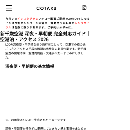
ただいま
インスタグラム
フォロー画面ご提示で20%OFFになる
インスタ割キャンペーン実施中！電動付き自転車の
レンタサイ
クル
は台数に限りがあります。ご予約はお早めに。
新千歳空港 深夜・早朝便 完全対応ガイド｜
空港泊・アクセス 2026
LCCの深夜便・早朝便を使う旅行者にとって、空港での夜の過
ごし方とアクセス手段の確認は出発前の必須作業です。新千歳
空港の開館時間・空港内施設・交通手段を一まとめにしまし
た。
深夜便・早朝便の基本情報
※この画像はAIにより生成されたイメージです
深夜・早朝便を使う前に把握しておきたい基本事項をまとめま