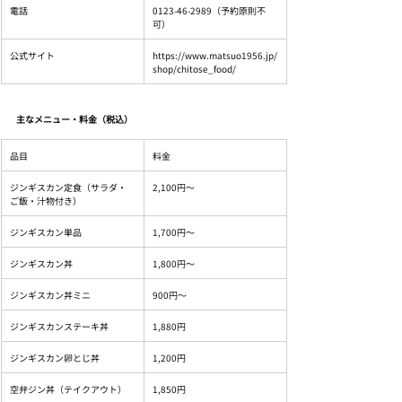
電話
0123-46-2989（予約原則不
可）
公式サイト
https://www.matsuo1956.jp/
shop/chitose_food/
主なメニュー・料金（税込）
品目
料金
ジンギスカン定食（サラダ・
2,100円〜
ご飯・汁物付き）
ジンギスカン単品
1,700円〜
ジンギスカン丼
1,800円〜
ジンギスカン丼ミニ
900円〜
ジンギスカンステーキ丼
1,880円
ジンギスカン卵とじ丼
1,200円
空弁ジン丼（テイクアウト）
1,850円