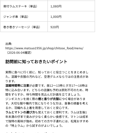
骨付ラムステーキ（単品）
1,080円
ジャンボ串（単品）
1,000円
巻き巻きソーセージ（単品）
920円
出典: 
https://www.matsuo1956.jp/shop/chitose_food/menu/
（2026-06-04確認）
訪問前に知っておきたいポイント
実際に食べに行く前に、知っておくと役立つことをまとめまし
た。混雑や衣服の汚れなど、空港グルメならではの注意点があ
ります。
混雑時間帯に注意
が必要です。昼12〜13時と夕方17〜18時は
特に込み合います。どちらの店舗も予約は原則不可のため、時
間をずらすか、待ち時間を見込んだ計画を立てましょう。
ジンギスカンを焼く際の
煙と香りが衣服につく
場合がありま
す。大切な服や機内で気になりそうな方は、食事の順番を考え
るか、羽織れる上着を用意しておくと安心です。
ラムとマトンの選び方
も覚えておくと便利です。ラムは生後1
年未満の仔羊で臭みが少なく柔らかい食感です。マトンは成羊
で独特の風味が強め。初めての方や子連れには、松尾おすすめ
の「特上ラム」から試すのがよいでしょう。