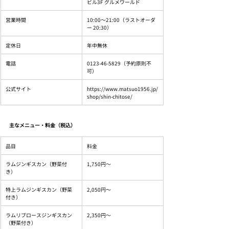
ビル3F グルメワールド
営業時間
10:00〜21:00（ラストオーダ
ー 20:30）
定休日
年中無休
電話
0123-46-5829（予約原則不
可）
公式サイト
https://www.matsuo1956.jp/
shop/shin-chitose/
主なメニュー・料金（税込）
品目
料金
ラムジンギスカン（野菜付
1,750円〜
き）
特上ラムジンギスカン（野菜
2,050円〜
付き）
ラムリブロースジンギスカン
2,350円〜
（野菜付き）