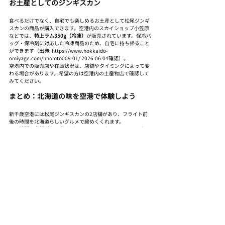
お土産としてのジンギスカン
食べるだけでなく、自宅でも楽しめるお土産として松尾ジンギ
スカンの商品が購入できます。空港内のスカイショップ小笠原
などでは、
特上ラム350g（冷凍）
が販売されています。保冷バ
ッグ・保冷剤に対応した冷凍商品のため、自宅に持ち帰ること
ができます（出典: https://www.hokkaido-
omiyage.com/bnomto009-01/ 2026-06-04確認）。
空港内での販売店や在庫状況は、店舗やタイミングによって変
わる場合があります。希望の方は空港内の土産物店で確認して
みてください。
まとめ：北海道の味を空港で体験しよう
新千歳空港には松尾ジンギスカンの2店舗があり、フライト前
後の時間を北海道らしいグルメで締めくくれます。
時間に余裕がある方
: 着席レストラン（グルメワールド）
でゆっくりと本格ジンギスカンを
短時間で済ませたい方
: フードコート店で丼メニューやジ
ャンボ串を
テイクアウトしたい方
: フードコート店の空弁ジン丼
（1,850円）が便利
1956年から続く秘伝のタレ漬けラム肉を、旅の最後の思い出と
して楽しんでみてください。