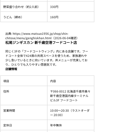
野菜盛り合わせ（約2人前）
330円
うどん（締め）
160円
出典: https://www.matsuo1956.jp/shop/shin-
chitose/menu/genghiskhan.html（2026-06-04確認）
松尾ジンギスカン 新千歳空港フードコート店
同じく3Fの「フードコートウィング」内にある店舗です。フー
ドコート全体で424席の共用スペースを使うため、家族連れや
少し急いでいるときに向いています。丼メニューが充実してお
り、ひとりでも入りやすい雰囲気です。
店舗情報
項目
内容
住所
〒066-0012 北海道千歳市美々 
新千歳空港国内線ターミナル
ビル3F フードコート
営業時間
10:00〜20:30（ラストオーダ
ー 20:00）
定休日
年中無休