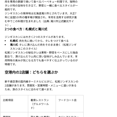
肉を専用の鉄鍋で焼いて食べるバーベキュー料理です。独特の
タレが肉の旨味を引き立て、野菜と一緒に食べるスタイルが一
般的です。
ジンギスカンの発祥地は北海道滝川市とされています。大正7
年に全国5か所の種羊場が開設され、羊肉を活用する研究が進
む中でこの料理が生まれました（出典: 滝川市公式観光サイ
ト）。
2つの食べ方：札幌式と滝川式
ジンギスカンには大きく2つのスタイルがあります。
札幌式
: 肉を先に焼いてから、タレをつけて食べる
滝川式
: タレに漬け込んだ肉をそのまま焼く（松尾ジンギ
スカンはこのスタイル）
松尾ジンギスカンの秘伝タレは果物・野菜をベースにした独自
配合で、漬け込んだラム肉に深い旨味がしみ込んでいます。羊
肉特有の臭みが気になる方でも食べやすく仕上がっているのが
特徴です。
空港内の2店舗：どちらを選ぶか
新千歳空港の国内線ターミナルビル3Fに、松尾ジンギスカンの
2店舗があります。雰囲気・営業時間・メニューに違いがある
ため、旅のスタイルに合わせて選べます。
比較項目
着席レストラン
フードコート店
（グルメワール
ド）
雰囲気
落ち着いた着席レ
カジュアルなフー