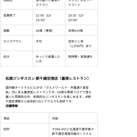
ストラン
ドコート
営業終了
21:00（LO 
20:30（LO 
20:30）
20:00）
席数
68席（専用）
共用424席
テイクアウト
不可
空弁ジン丼
（1,850円）あり
向き
ゆっくり食事した
短時間・家族連れ
い方
松尾ジンギスカン 新千歳空港店（着席レストラン）
国内線ターミナルビル3Fの「グルメワールド・市電通り食堂
街」内にある着席型レストランです。68席の専用フロアで落ち
着いた雰囲気の中、本格的なジンギスカンを楽しめます。JR新
千歳空港駅から徒歩約1分とアクセスも良好です。
店舗情報
項目
内容
住所
〒066-0012 北海道千歳市美々 
新千歳空港国内線ターミナル