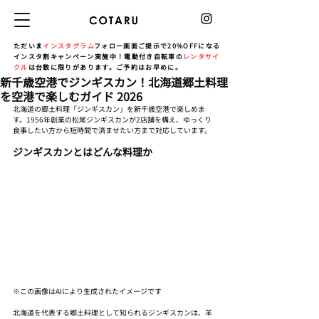
ただいま
インスタグラム
フォロー画面ご提示で20%OFFになる
インスタ割キャンペーン実施中！電動付き自転車の
レンタサイ
クル
は台数に限りがあります。ご予約はお早めに。
新千歳空港でジンギスカン！北海道郷土料理
を空港で楽しむガイド 2026
北海道の郷土料理「ジンギスカン」を新千歳空港で楽しめま
す。1956年創業の松尾ジンギスカンが2店舗を構え、ゆっくり
食事したい方から短時間で済ませたい方まで対応しています。
ジンギスカンとはどんな料理か
※この画像はAIにより生成されたイメージです
北海道を代表する郷土料理として知られるジンギスカンは、羊