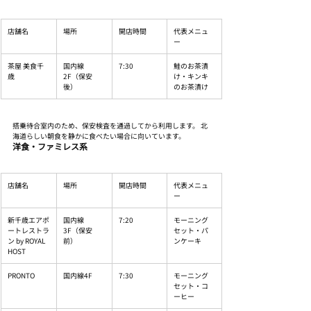
店舗名
場所
開店時間
代表メニュ
ー
茶屋 美食千
国内線
7:30
鮭のお茶漬
歳
2F（保安
け・キンキ
後）
のお茶漬け
搭乗待合室内のため、保安検査を通過してから利用します。 北
海道らしい朝食を静かに食べたい場合に向いています。
洋食・ファミレス系
店舗名
場所
開店時間
代表メニュ
ー
新千歳エアポ
国内線
7:20
モーニング
ートレストラ
3F（保安
セット・パ
ン by ROYAL 
前）
ンケーキ
HOST
PRONTO
国内線4F
7:30
モーニング
セット・コ
ーヒー