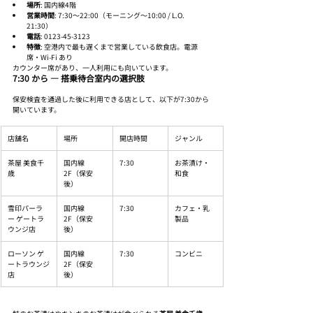
場所
: 国内線4階
営業時間
: 7:30〜22:00（モーニング〜10:00 / L.O. 
21:30）
電話
: 0123-45-3123
特徴
: 空港内で最も遅くまで営業している飲食店。電源
席・Wi-Fi あり
カウンター席があり、一人利用にも向いています。
7:30 から ― 搭乗待合室内の選択肢
保安検査を通過した後に利用できる店として、以下が7:30から
開いています。
店舗名
場所
開店時間
ジャンル
茶屋 美食千
国内線
7:30
お茶漬け・
歳
2F（保安
和食
後）
雪印パーラ
国内線
7:30
カフェ・乳
ー ゲートラ
2F（保安
製品
ウンジ店
後）
ローソン ゲ
国内線
7:30
コンビニ
ートラウンジ
2F（保安
店
後）