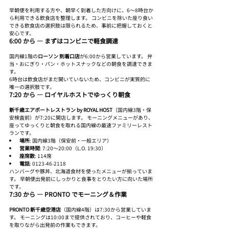
早朝便を利用する方や、朝早く到着した方向けに、6〜8時台か
ら利用できる飲食店を整理します。 コンビニを除いた座り食い
できる飲食店の選択肢は限られるため、事前に把握しておくと
安心です。
6:00 から ― まずはコンビニで軽食調達
国内線1階の
ローソン 到着口店
が6:00から営業しています。 弁
当・おにぎり・パン・ホットスナックなどの朝食を調達できま
す。
6時台は飲食店がまだ開いていないため、コンビニが実質的に
唯一の選択肢です。
7:20 から ― ロイヤルホストでゆっくり朝食
新千歳エアポートレストラン by ROYAL HOST
（国内線3階・保
安検査前）が7:20に開店します。 モーニングメニューがあり、
座ってゆっくりと朝食を取れる国内線の最速ファミリーレスト
ランです。
場所
: 国内線3階（保安前・一般エリア）
営業時間
: 7:20〜20:00（L.O. 19:30）
座席数
: 114席
電話
: 0123-46-2118
ハンバーグや豚丼、北海道食材を使ったメニューが揃っていま
す。 早朝便出発前にしっかりと食事をとりたい方に向いた場所
です。
7:30 から ― PRONTO でモーニング＆作業
PRONTO 新千歳空港店
（国内線4階）は7:30から営業していま
す。 モーニングは10:00まで提供されており、コーヒーや軽食
を取りながら出発前の作業もできます。