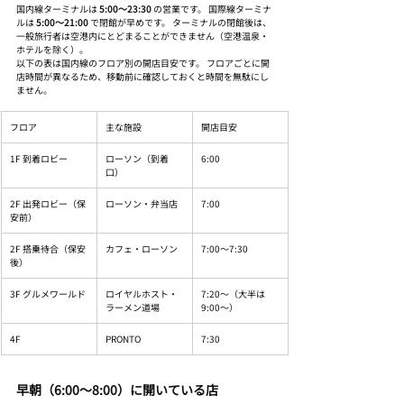
国内線ターミナルは 
5:00〜23:30
 の営業です。 国際線ターミナ
ルは 
5:00〜21:00
 で閉館が早めです。 ターミナルの閉館後は、
一般旅行者は空港内にとどまることができません（空港温泉・
ホテルを除く）。
以下の表は国内線のフロア別の開店目安です。 フロアごとに開
店時間が異なるため、移動前に確認しておくと時間を無駄にし
ません。
フロア
主な施設
開店目安
1F 到着ロビー
ローソン（到着
6:00
口）
2F 出発ロビー（保
ローソン・弁当店
7:00
安前）
2F 搭乗待合（保安
カフェ・ローソン
7:00〜7:30
後）
3F グルメワールド
ロイヤルホスト・
7:20〜（大半は
ラーメン道場
9:00〜）
4F
PRONTO
7:30
早朝（6:00〜8:00）に開いている店