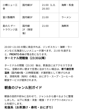
小樽ニュー三
国内線3F
21:00（L.O.
海鮮・和食
幸
20:30）
富川製麺所
国内線3F
21:00
ラーメン
島の人 ゲー
国内線
21:00
海鮮丼
トラウンジ店
2F（保安
後）
20:00〜21:00 の間に来店すれば、ジンギスカン・海鮮・ラー
メンなど北海道らしいメニューが選べます。 21:00 を過ぎる
と、
PRONTO のみ
が残る形になります。
ターミナル閉館後（23:30以降）
ターミナルの閉館（23:30）後は、飲食店にはアクセスできま
せん。 翌朝の早い便まで空港に泊まりたい場合は、
新千歳空港
温泉
（国内線4階・23時間営業）が選択肢として挙げられま
す。 深夜利用（有料）の場合、おにぎり・スープ・コーヒーの
朝食サービスが提供されます。
朝食のジャンル別ガイド
朝食の目的や好みに合わせて、ジャンルから選べるように整理
しました。 以下に和食・洋食・軽食・テイクアウトの4ジャン
ルを紹介します。
和食系（お茶漬け・寿司・おにぎり）