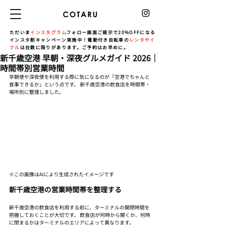
ただいま
インスタグラム
フォロー画面ご提示で20%OFFになる
インスタ割キャンペーン実施中！電動付き自転車の
レンタサイ
クル
は台数に限りがあります。ご予約はお早めに。
新千歳空港 早朝・深夜グルメガイド 2026｜
時間帯別営業時間
早朝便や深夜便を利用する際に気になるのが「空港でちゃんと
食事できるか」という点です。 新千歳空港の飲食店を時間帯・
場所別に整理しました。
※この画像はAIにより生成されたイメージです
新千歳空港の営業時間帯を整理する
新千歳空港の飲食店を利用する前に、ターミナルの開閉時間を
把握しておくことが大切です。 飲食店が何時から開くか、何時
に閉まるかはターミナルのエリアによって異なります。