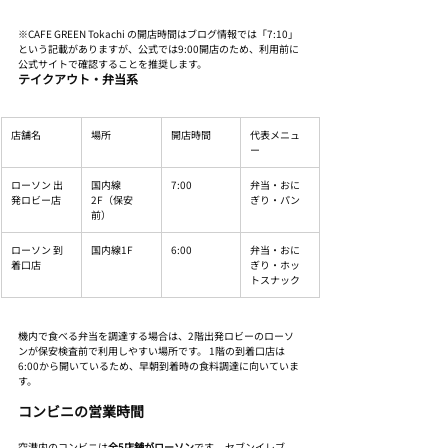
※CAFE GREEN Tokachi の開店時間はブログ情報では「7:10」
という記載がありますが、公式では9:00開店のため、利用前に
公式サイトで確認することを推奨します。
テイクアウト・弁当系
店舗名
場所
開店時間
代表メニュ
ー
ローソン 出
国内線
7:00
弁当・おに
発ロビー店
2F（保安
ぎり・パン
前）
ローソン 到
国内線1F
6:00
弁当・おに
着口店
ぎり・ホッ
トスナック
機内で食べる弁当を調達する場合は、2階出発ロビーのローソ
ンが保安検査前で利用しやすい場所です。 1階の到着口店は
6:00から開いているため、早朝到着時の食料調達に向いていま
す。
コンビニの営業時間
空港内のコンビニは
全5店舗がローソン
です。 セブンイレブ