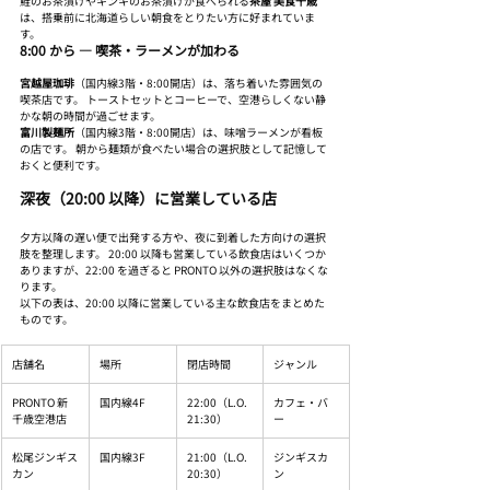
鮭のお茶漬けやキンキのお茶漬けが食べられる
茶屋 美食千歳
は、搭乗前に北海道らしい朝食をとりたい方に好まれていま
す。
8:00 から ― 喫茶・ラーメンが加わる
宮越屋珈琲
（国内線3階・8:00開店）は、落ち着いた雰囲気の
喫茶店です。 トーストセットとコーヒーで、空港らしくない静
かな朝の時間が過ごせます。
富川製麺所
（国内線3階・8:00開店）は、味噌ラーメンが看板
の店です。 朝から麺類が食べたい場合の選択肢として記憶して
おくと便利です。
深夜（20:00 以降）に営業している店
夕方以降の遅い便で出発する方や、夜に到着した方向けの選択
肢を整理します。 20:00 以降も営業している飲食店はいくつか
ありますが、22:00 を過ぎると PRONTO 以外の選択肢はなくな
ります。
以下の表は、20:00 以降に営業している主な飲食店をまとめた
ものです。
店舗名
場所
閉店時間
ジャンル
PRONTO 新
国内線4F
22:00（L.O.
カフェ・バ
千歳空港店
21:30）
ー
松尾ジンギス
国内線3F
21:00（L.O.
ジンギスカ
カン
20:30）
ン