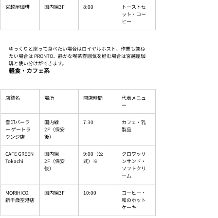
宮越屋珈琲
国内線3F
8:00
トーストセ
ット・コー
ヒー
ゆっくりと座って食べたい場合はロイヤルホスト、作業も兼ね
たい場合は PRONTO、静かな喫茶雰囲気を好む場合は宮越屋珈
琲と使い分けができます。
軽食・カフェ系
店舗名
場所
開店時間
代表メニュ
ー
雪印パーラ
国内線
7:30
カフェ・乳
ー ゲートラ
2F（保安
製品
ウンジ店
後）
CAFE GREEN 
国内線
9:00（公
クロワッサ
Tokachi
2F（保安
式）※
ンサンド・
後）
ソフトクリ
ーム
MORIHICO. 
国内線3F
10:00
コーヒー・
新千歳空港店
和のホット
ケーキ