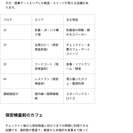
すが、搭乗ゲートエリアにも軽食・スイーツが買える店舗があ
ります。
フロア
エリア
主な用途
1F
到着・JR・バス乗
到着後の移動・朝
り場
のモスバーガー
2F
出発ロビー（保安
チェックイン・主
検査前後）
要カフェ・ゲート
スイーツ
3F
フードコート（保
食事・ソフトクリ
安検査前）
ーム・軽食
4F
レストラン（保安
落ち着いたカフ
検査前）
ェ・電源利用
連絡施設3F
国内線〜国際線接
スターバックス・
続
ロイズ
保安検査前のカフェ
チェックイン後から保安検査に向かうまでの時間に利用できる
店舗です。選択肢が豊富で、軽食から本格的な食事まで揃って