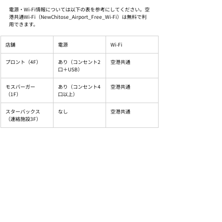
電源・Wi-Fi情報については以下の表を参考にしてください。空
港共通Wi-Fi（NewChitose_Airport_Free_Wi-Fi）は無料で利
用できます。
店舗
電源
Wi-Fi
プロント（4F）
あり（コンセント2
空港共通
口＋USB）
モスバーガー
あり（コンセント4
空港共通
（1F）
口以上）
スターバックス
なし
空港共通
（連絡施設3F）