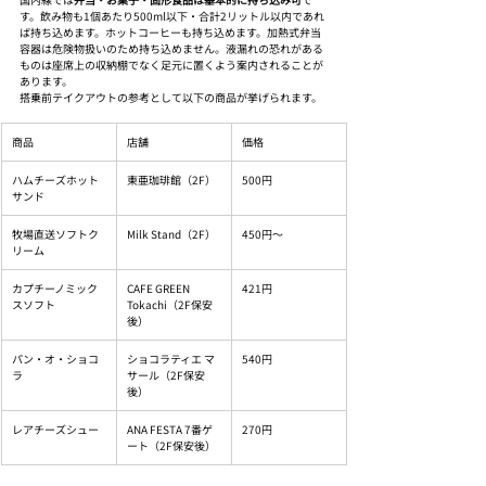
す。飲み物も1個あたり500ml以下・合計2リットル以内であれ
ば持ち込めます。ホットコーヒーも持ち込めます。加熱式弁当
容器は危険物扱いのため持ち込めません。液漏れの恐れがある
ものは座席上の収納棚でなく足元に置くよう案内されることが
あります。
搭乗前テイクアウトの参考として以下の商品が挙げられます。
商品
店舗
価格
ハムチーズホット
東亜珈琲館（2F）
500円
サンド
牧場直送ソフトク
Milk Stand（2F）
450円〜
リーム
カプチーノミック
CAFE GREEN 
421円
スソフト
Tokachi（2F保安
後）
パン・オ・ショコ
ショコラティエ マ
540円
ラ
サール（2F保安
後）
レアチーズシュー
ANA FESTA 7番ゲ
270円
ート（2F保安後）