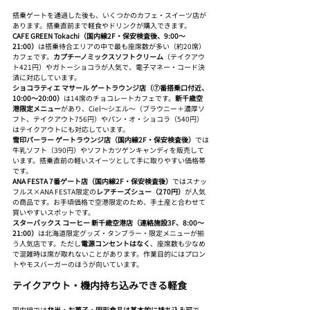
搭乗ゲートを通過した後も、いくつかのカフェ・スイーツ店が
あります。搭乗直前まで軽食やドリンクが購入できます。
CAFE GREEN Tokachi（国内線2F・保安検査後、9:00〜
21:00）
は搭乗待合エリアの中で最も座席数が多い（約20席）
カフェです。
カプチーノミックスソフトクリーム
（テイクアウ
ト421円）やガトーショコラが人気で、電子マネー・コード決
済に対応しています。
ショコラティエ マサール ゲートラウンジ店（⑦番搭乗口付近、
10:00〜20:00）
は14席のチョコレートカフェです。
新千歳空
港限定メニュー
があり、Ciel〜シエル〜（ブラウニー＋濃厚ソ
フト、テイクアウト756円）やパン・オ・ショコラ（540円）
はテイクアウトにも対応しています。
雪印パーラー ゲートラウンジ店（国内線2F・保安検査後）
では
牛乳ソフト（390円）やソフトカツゲンキャンディを販売して
います。搭乗直前の軽いスイーツとして手に取りやすい価格帯
です。
ANA FESTA 7番ゲート店（国内線2F・保安検査後）
ではスナッ
フルス×ANA FESTA限定の
レアチーズシュー（270円）
が人気
の商品です。お手頃価格で空港限定のため、手土産と合わせて
買いやすいスポットです。
スターバックス コーヒー 新千歳空港店（連絡施設3F、8:00〜
21:00）
は北海道限定グッズ・タンブラー・限定メニューが揃
う人気店です。ただし
電源コンセントはなく
、座席数も少なめ
で混雑時は席が取れないことがあります。作業目的にはプロン
トやモスバーガーのほうが向いています。
テイクアウト・機内持ち込みできる軽食
国内線では
弁当・お菓子・固形食品は基本的に持ち込み可
で