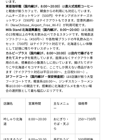
います。
東亜珈琲館（国内線2F、8:00〜20:00）
は
直火式焙煎コーヒー
と軽食が揃うカフェで、朝食からの利用にも対応しています。
ハムチーズホットサンド（500円）やチキンアボカドチーズホ
ットサンド（590円）はテイクアウトもできます。空港共通Wi-
Fi（NewChitose_Airport_Free_Wi-Fi）が利用可能です。
Milk Stand 北海道興農社（国内線2F、8:00〜20:00）
は北海道
の15牧場以上の牛乳を飲み比べできるスタンドです。牧場直送
ソフトクリーム（450円〜）や各牧場ブランドの牛乳飲み比べ
セット（700円）はテイクアウト対応です。北海道らしい体験
として記憶に残りやすいスポットです。
カルビープラス（国内線2F、8:00〜20:00）
は
店内で揚げるで
きたてスナック
を販売しています。座席はなくテイクアウト専
用のため、搭乗前の小腹満たしに向いています。揚げたてポテ
りこや北海道イモコマチなど、ここでしか買えない商品があり
ます（テイクアウト対応は平日10:00〜、土日祝9:00〜）。
3Fフードコート（国内線3F・保安検査前）
は8店舗が揃う大型
フードコートです。軽食系は8:00〜、ジンギスカン・ラーメン
等は10:00〜の開店です。搭乗前に北海道グルメを食べたい場
合の選択肢として最も幅広いエリアです。
店舗名
営業時間
主なメニュ
価格帯
ー
吟しゃり北海
8:00〜20:00
おにぎり・
250〜730円
道
そば・天ぷ
ら
はなまるうど
8:00〜20:30
手打ちうど
500円前後