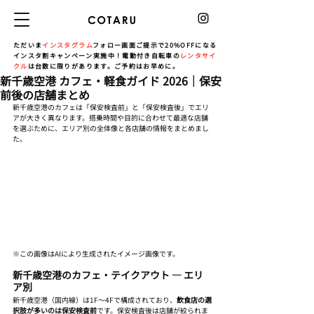
ただいま
インスタグラム
フォロー画面ご提示で20%OFFになる
インスタ割キャンペーン実施中！電動付き自転車の
レンタサイ
クル
は台数に限りがあります。ご予約はお早めに。
新千歳空港 カフェ・軽食ガイド 2026｜保安
前後の店舗まとめ
新千歳空港のカフェは「保安検査前」と「保安検査後」でエリ
アが大きく異なります。搭乗時間や目的に合わせて最適な店舗
を選ぶために、エリア別の全体像と各店舗の情報をまとめまし
た。
※この画像はAIにより生成されたイメージ画像です。
新千歳空港のカフェ・テイクアウト — エリ
ア別
新千歳空港（国内線）は1F〜4Fで構成されており、
飲食店の選
択肢が多いのは保安検査前
です。保安検査後は店舗が絞られま