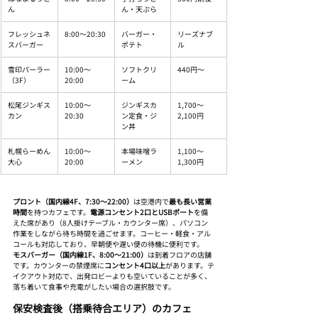
ん
ん・天ぷら
フレッシュネ
8:00〜20:30
バーガー・
リーズナブ
スバーガー
ポテト
ル
雪印パーラー
10:00〜
ソフトクリ
440円〜
（3F）
20:00
ーム
松尾ジンギス
10:00〜
ジンギスカ
1,700〜
カン
20:30
ン定食・ジ
2,100円
ン丼
札幌らーめん
10:00〜
本場味噌ラ
1,100〜
大心
20:00
ーメン
1,300円
プロント（国内線4F、7:30〜22:00）
は空港内で
最も長い営業
時間
を持つカフェです。
電源コンセント2口とUSBポート
を備
えた席があり（8人掛けテーブル・カウンター席）、パソコン
作業をしながら待ち時間を過ごせます。コーヒー・軽食・アル
コールも対応しており、早朝便や遅い便の待機に便利です。
モスバーガー（国内線1F、8:00〜21:00）
は到着フロアの店舗
です。カウンターの禁煙席に
コンセント4口以上
があります。テ
イクアウト対応で、出発ロビーよりも空いていることが多く、
落ち着いて食事や充電がしたい場合の選択肢です。
保安検査後（搭乗待合エリア）のカフェ