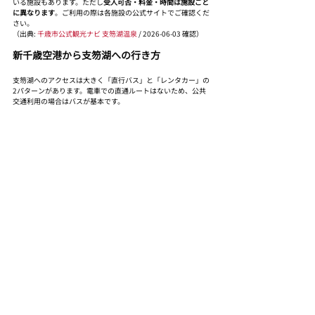
いる施設もあります。ただし
受入可否・料金・時間は施設ごと
に異なります
。ご利用の際は各施設の公式サイトでご確認くだ
さい。
（出典: 
千歳市公式観光ナビ 支笏湖温泉
 / 2026-06-03 確認）
新千歳空港から支笏湖への行き方
支笏湖へのアクセスは大きく「直行バス」と「レンタカー」の
2パターンがあります。電車での直通ルートはないため、公共
交通利用の場合はバスが基本です。