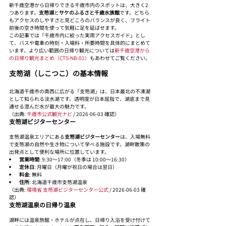
新千歳空港から日帰りできる千歳市内のスポットは、大きく2
つあります。
支笏湖
と
サケのふるさと千歳水族館
です。どちら
もアクセスのしやすさと見どころのバランスが良く、フライト
前後の空き時間を使って気軽に足を延ばせます。
この記事では「千歳市内に絞った実用アクセスガイド」とし
て、バスや電車の時刻・入場料・所要時間を具体的にまとめて
います。より広い範囲の日帰り観光については
新千歳空港から
の日帰り観光まとめ（CTS-NB-01）
もあわせてご覧ください。
支笏湖（しこつこ）の基本情報
北海道千歳市の南西に広がる「支笏湖」は、日本最北の不凍湖
として知られる淡水湖です。透明度が日本屈指で、湖底まで見
通せる澄んだ水が最大の魅力です。
（出典: 
千歳市公式観光ナビ
 / 2026-06-03 確認）
支笏湖ビジターセンター
支笏湖温泉エリアにある
支笏湖ビジターセンター
は、入場無料
で支笏湖の自然や生き物について学べる施設です。湖畔散策の
出発点として便利な場所に位置しています。
営業時間
: 9:30〜17:00（冬季は 10:00〜16:30）
定休日
: 月曜日（月曜が祝日の場合は翌日）
料金
: 無料
住所
: 北海道千歳市支笏湖温泉
（出典: 
環境省 支笏湖ビジターセンター公式
 / 2026-06-03 確
認）
支笏湖温泉の日帰り温泉
湖畔には温泉旅館・ホテルが点在し、日帰り入浴を受け付けて