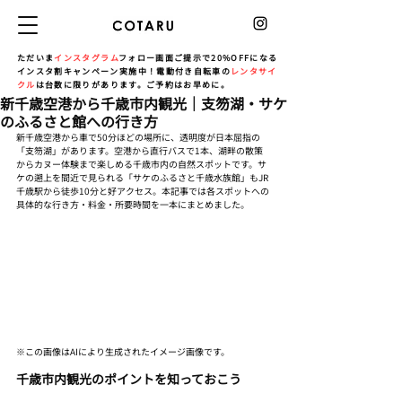
ただいま
インスタグラム
フォロー画面ご提示で20%OFFになる
インスタ割キャンペーン実施中！電動付き自転車の
レンタサイ
クル
は台数に限りがあります。ご予約はお早めに。
新千歳空港から千歳市内観光｜支笏湖・サケ
のふるさと館への行き方
新千歳空港から車で50分ほどの場所に、透明度が日本屈指の
「支笏湖」があります。空港から直行バスで1本、湖畔の散策
からカヌー体験まで楽しめる千歳市内の自然スポットです。サ
ケの遡上を間近で見られる「サケのふるさと千歳水族館」もJR
千歳駅から徒歩10分と好アクセス。本記事では各スポットへの
具体的な行き方・料金・所要時間を一本にまとめました。
※この画像はAIにより生成されたイメージ画像です。
千歳市内観光のポイントを知っておこう