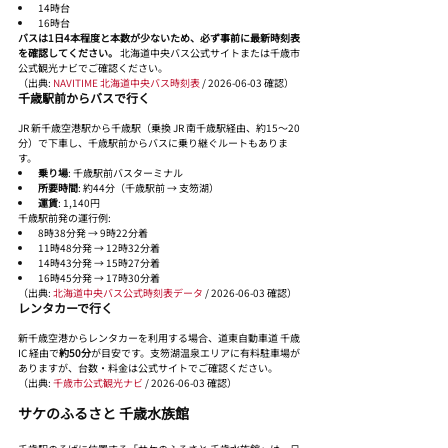
14時台
16時台
バスは1日4本程度と本数が少ないため、必ず事前に最新時刻表
を確認してください。
 北海道中央バス公式サイトまたは千歳市
公式観光ナビでご確認ください。
（出典: 
NAVITIME 北海道中央バス時刻表
 / 2026-06-03 確認）
千歳駅前からバスで行く
JR 新千歳空港駅から千歳駅（乗換 JR 南千歳駅経由、約15〜20
分）で下車し、千歳駅前からバスに乗り継ぐルートもありま
す。
乗り場
: 千歳駅前バスターミナル
所要時間
: 約44分（千歳駅前 → 支笏湖）
運賃
: 1,140円
千歳駅前発の運行例:
8時38分発 → 9時22分着
11時48分発 → 12時32分着
14時43分発 → 15時27分着
16時45分発 → 17時30分着
（出典: 
北海道中央バス公式時刻表データ
 / 2026-06-03 確認）
レンタカーで行く
新千歳空港からレンタカーを利用する場合、道東自動車道 千歳
IC 経由で
約50分
が目安です。支笏湖温泉エリアに有料駐車場が
ありますが、台数・料金は公式サイトでご確認ください。
（出典: 
千歳市公式観光ナビ
 / 2026-06-03 確認）
サケのふるさと 千歳水族館