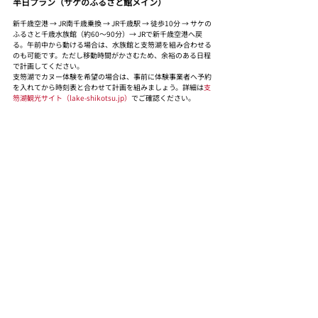
半日プラン（サケのふるさと館メイン）
新千歳空港 → JR南千歳乗換 → JR千歳駅 → 徒歩10分 → サケの
ふるさと千歳水族館（約60〜90分）→ JRで新千歳空港へ戻
る。午前中から動ける場合は、水族館と支笏湖を組み合わせる
のも可能です。ただし移動時間がかさむため、余裕のある日程
で計画してください。
支笏湖でカヌー体験を希望の場合は、事前に体験事業者へ予約
を入れてから時刻表と合わせて計画を組みましょう。詳細は
支
笏湖観光サイト（lake-shikotsu.jp）
でご確認ください。