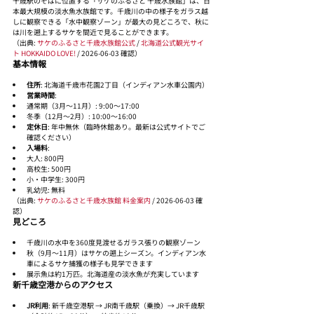
千歳駅のそばに位置する「サケのふるさと 千歳水族館」は、日
本最大規模の淡水魚水族館です。千歳川の中の様子をガラス越
しに観察できる「水中観察ゾーン」が最大の見どころで、秋に
は川を遡上するサケを間近で見ることができます。
（出典: 
サケのふるさと千歳水族館公式
 / 
北海道公式観光サイ
ト HOKKAIDO LOVE!
 / 2026-06-03 確認）
基本情報
住所
: 北海道千歳市花園2丁目（インディアン水車公園内）
営業時間
:
通常期（3月〜11月）: 9:00〜17:00
冬季（12月〜2月）: 10:00〜16:00
定休日
: 年中無休（臨時休館あり。最新は公式サイトでご
確認ください）
入場料
:
大人: 800円
高校生: 500円
小・中学生: 300円
乳幼児: 無料
（出典: 
サケのふるさと千歳水族館 料金案内
 / 2026-06-03 確
認）
見どころ
千歳川の水中を360度見渡せるガラス張りの観察ゾーン
秋（9月〜11月）はサケの遡上シーズン。インディアン水
車によるサケ捕獲の様子も見学できます
展示魚は約1万匹。北海道産の淡水魚が充実しています
新千歳空港からのアクセス
JR利用
: 新千歳空港駅 → JR南千歳駅（乗換）→ JR千歳駅