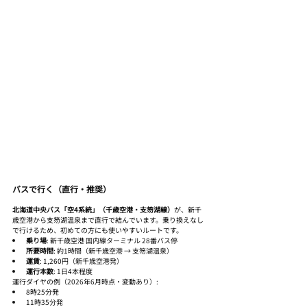
バスで行く（直行・推奨）
北海道中央バス「空4系統」（千歳空港・支笏湖線）
が、新千
歳空港から支笏湖温泉まで直行で結んでいます。乗り換えなし
で行けるため、初めての方にも使いやすいルートです。
乗り場
: 新千歳空港 国内線ターミナル 28番バス停
所要時間
: 約1時間（新千歳空港 → 支笏湖温泉）
運賃
: 1,260円（新千歳空港発）
運行本数
: 1日4本程度
運行ダイヤの例（2026年6月時点・変動あり）:
8時25分発
11時35分発