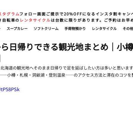
スタグラム
フォロー画面ご提示で20%OFFになるインスタ割キャン
き自転車の
レンタサイクル
は台数に限りがあります。ご予約はお早
ー
スープカレー
ソフトクリーム
手荷物預かり
レンタサイクル
その
から日帰りできる観光地まとめ｜小
別
、北海道の観光地へそのまま日帰りで足を延ばしたい方は多いと思いま
ア——小樽・札幌・洞爺湖・登別温泉——のアクセス方法と滞在のコツを
JtP58PSk