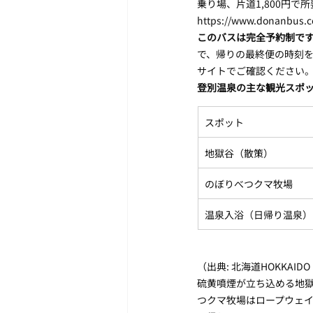
乗り場、片道1,800円で
https://www.donanbus.c
このバスは完全予約制で
で、帰りの最終便の時刻
サイトでご確認ください
登別温泉の主な観光スポ
スポット
地獄谷（散策）
のぼりべつクマ牧場
温泉入浴（日帰り温泉）
（出典: 北海道HOKKAIDO LOVE
硫黄噴煙が立ち込める地獄
つクマ牧場はロープウェイ