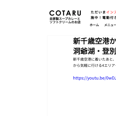
ただいま
イン
施中！電動付
自家製スープカレーと
ソフトクリームのお店
ホーム
メニュ
新千歳空港
洞爺湖・登
新千歳空港に着いたあと
から気軽に行ける4エリ
https://youtu.be/0wD