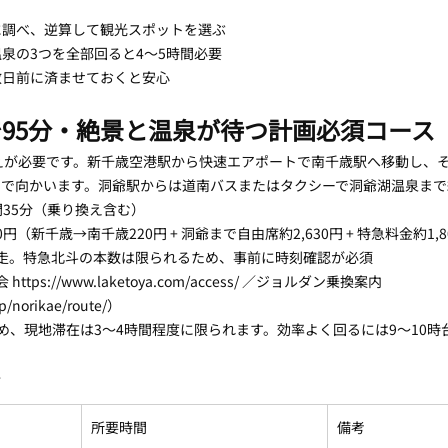
に調べ、逆算して観光スポットを選ぶ
泉の3つを全部回ると4〜5時間必要
数日前に済ませておくと安心
95分・絶景と温泉が待つ計画必須コース
えが必要です。新千歳空港駅から快速エアポートで南千歳駅へ移動し、そ
で向かいます。洞爺駅からは道南バスまたはタクシーで洞爺湖温泉まで約
時間35分（乗り換え含む）
650円（新千歳→南千歳220円 + 洞爺まで自由席約2,630円 + 特急料金約1,
逆走。特急北斗の本数は限られるため、事前に時刻確認が必須
tps://www.laketoya.com/access/ ／ジョルダン乗換案内 
jp/norikae/route/）
め、現地滞在は3〜4時間程度に限られます。効率よく回るには9〜10時
ト
所要時間
備考