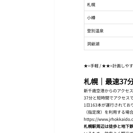
札幌
小樽
登別温泉
洞爺湖
★=手軽 / ★★=計画しや
札幌｜最速37
新千歳空港からのアクセス
37分と短時間でアクセス
1日163本が運行されて
（指定席）を利用する場合は
https://www.jrhokkaido.c
札幌駅周辺は徒歩と地下