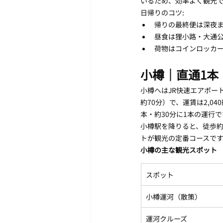
いるため、効率よく観光で
日帰りのコツ:
帰りの最終便は深夜
昼食は狸小路・大通
荷物はコインロッカー
小樽｜直通1本
小樽へはJR快速エアポー
約70分）で、運賃は2,0
本・約30分に1本の運行です。（出典
小樽駅を降りると、徒歩約
トが観光の定番コースで
小樽の主な観光スポット
スポット
小樽運河（散策）
運河クルーズ