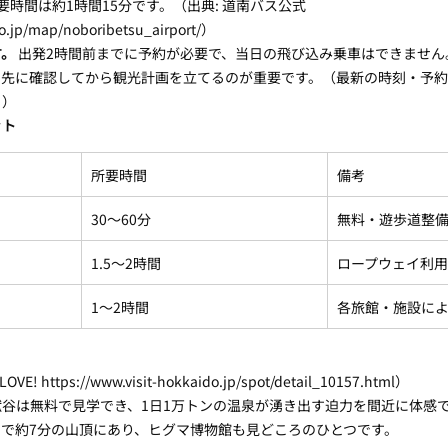
所要時間は約1時間15分です。（出典: 道南バス公式 
o.jp/map/noboribetsu_airport/）
す。
 出発2時間前までに予約が必要で、当日の飛び込み乗車はできません
を先に確認してから観光計画を立てるのが重要です。（最新の時刻・予
。）
ット
所要時間
備考
30〜60分
無料・遊歩道整
1.5〜2時間
ロープウェイ利
1〜2時間
各旅館・施設に
! https://www.visit-hokkaido.jp/spot/detail_10157.html）
谷は無料で見学でき、1日1万トンの温泉が湧き出す迫力を間近に体感
で約7分の山頂にあり、ヒグマ博物館も見どころのひとつです。