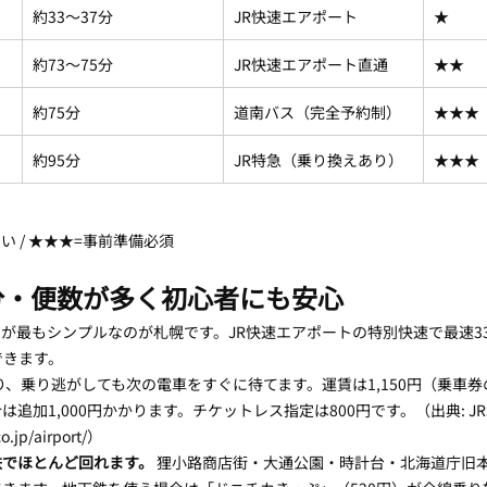
約33〜37分
JR快速エアポート
★
約73〜75分
JR快速エアポート直通
★★
約75分
道南バス（完全予約制）
★★★
約95分
JR特急（乗り換えあり）
★★★
すい / ★★★=事前準備必須
分・便数が多く初心者にも安心
が最もシンプルなのが札幌です。JR快速エアポートの特別快速で最速33
できます。
おり、乗り逃がしても次の電車をすぐに待てます。運賃は1,150円（乗車
追加1,000円かかります。チケットレス指定は800円です。（出典: JR
o.jp/airport/）
鉄でほとんど回れます。
 狸小路商店街・大通公園・時計台・北海道庁旧