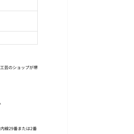
子工芸のショップが堺
心
内線29番または2番