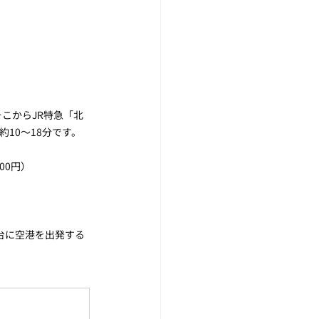
こからJR特急「北
10〜18分です。
800円）
台に空港を出発する