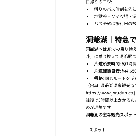
日帰りのコツ:
帰りのバス時刻を先
地獄谷・クマ牧場・温
バス予約は旅行日の
洞爺湖｜特急で
洞爺湖へはJRでの乗り換
斗」に乗り換えて洞爺駅ま
片道所要時間
: 約1
片道運賃目安
: 約4,
帰路
: 同じルートを
（出典: 洞爺湖温泉観光協会 ht
https://www.jorudan.co.
往復で3時間以上かかるた
のが理想です。
洞爺湖の主な観光スポッ
スポット