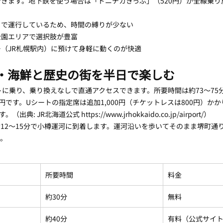
きます。地下鉄を使う場合は「ドニチカきっぷ」（520円）が全線乗り
まで運行しているため、時間の縛りが少ない
公園エリアで選択肢が豊富
（JR札幌駅内）に預けて身軽に動くのが快適
・海鮮と歴史の街を半日で楽しむ
トに乗り、乗り換えなしで直通アクセスできます。所要時間は約73〜75
40円です。Uシートの指定席は追加1,000円（チケットレスは800円）かか
: JR北海道公式 https://www.jrhokkaido.co.jp/airport/）
12〜15分で小樽運河に到着します。運河沿いを歩いてそのまま堺町通
す。
所要時間
料金
約30分
無料
約40分
有料（公式サイ