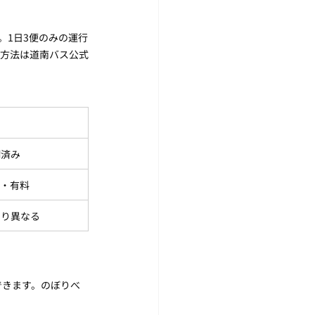
。1日3便のみの運行
約方法は道南バス公式
備済み
用・有料
より異なる
できます。のぼりべ