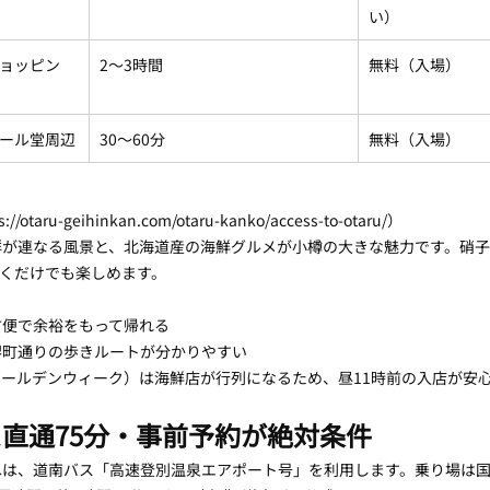
い）
ョッピン
2〜3時間
無料（入場）
ール堂周辺
30〜60分
無料（入場）
taru-geihinkan.com/otaru-kanko/access-to-otaru/）
群が連なる風景と、北海道産の海鮮グルメが小樽の大きな魅力です。硝
くだけでも楽しめます。
方便で余裕をもって帰れる
堺町通りの歩きルートが分かりやすい
ールデンウィーク）は海鮮店が行列になるため、昼11時前の入店が安
直通75分・事前予約が絶対条件
は、道南バス「高速登別温泉エアポート号」を利用します。乗り場は国