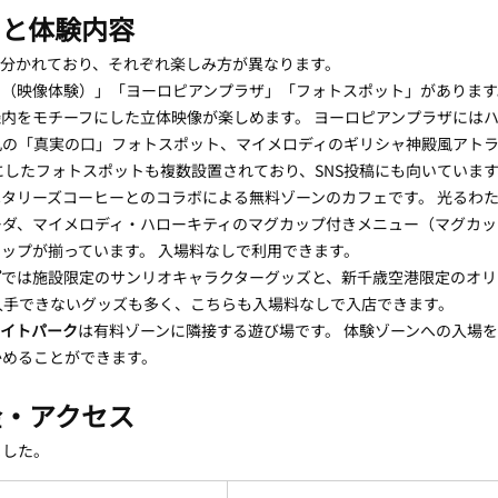
ろと体験内容
に分かれており、それぞれ楽しみ方が異なります。
（映像体験）」「ヨーロピアンプラザ」「フォトスポット」があります
内をモチーフにした立体映像が楽しめます。 ヨーロピアンプラザには
丸の「真実の口」フォトスポット、マイメロディのギリシャ神殿風アト
にしたフォトスポットも複数設置されており、SNS投稿にも向いていま
はタリーズコーヒーとのコラボによる無料ゾーンのカフェです。 光るわ
ーダ、マイメロディ・ハローキティのマグカップ付きメニュー（マグカッ
ップが揃っています。 入場料なしで利用できます。
プ
では施設限定のサンリオキャラクターグッズと、新千歳空港限定のオリ
入手できないグッズも多く、こちらも入場料なしで入店できます。
ライトパーク
は有料ゾーンに隣接する遊び場です。 体験ゾーンへの入場
かめることができます。
金・アクセス
ました。