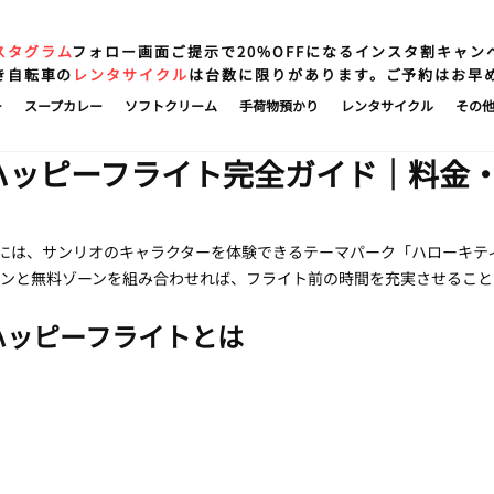
スタグラム
フォロー画面ご提示で20%OFFになるインスタ割キャン
き自転車の
レンタサイクル
は台数に限りがあります。ご予約はお早
ー
スープカレー
ソフトクリーム
手荷物預かり
レンタサイクル
その
ハッピーフライト完全ガイド｜料金
には、サンリオのキャラクターを体験できるテーマパーク「ハローキティ
ーンと無料ゾーンを組み合わせれば、フライト前の時間を充実させること
ハッピーフライトとは