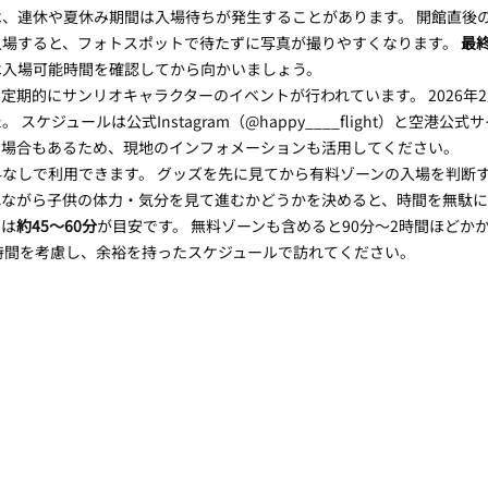
、連休や夏休み期間は入場待ちが発生することがあります。 開館直後の
場すると、フォトスポットで待たずに写真が撮りやすくなります。 
最終
は入場可能時間を確認してから向かいましょう。
は定期的にサンリオキャラクターのイベントが行われています。 2026年
スケジュールは公式Instagram（@happy____flight）と空港公
の場合もあるため、現地のインフォメーションも活用してください。
なしで利用できます。 グッズを先に見てから有料ゾーンの入場を判断
れながら子供の体力・気分を見て進むかどうかを決めると、時間を無駄
間は
約45〜60分
が目安です。 無料ゾーンも含めると90分〜2時間ほどか
時間を考慮し、余裕を持ったスケジュールで訪れてください。