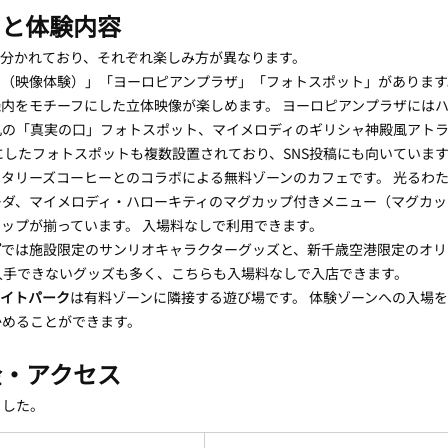
ろと体験内容
に分かれており、それぞれ楽しみ方が異なります。
（映像体験）」「ヨーロピアンプラザ」「フォトスポット」があります
内をモチーフにした立体映像が楽しめます。 ヨーロピアンプラザには
丸の「真実の口」フォトスポット、マイメロディのギリシャ神殿風アト
にしたフォトスポットも複数設置されており、SNS投稿にも向いていま
はタリーズコーヒーとのコラボによる無料ゾーンのカフェです。 光るわ
ーダ、マイメロディ・ハローキティのマグカップ付きメニュー（マグカッ
ップが揃っています。 入場料なしで利用できます。
プ
では施設限定のサンリオキャラクターグッズと、新千歳空港限定のオリ
入手できないグッズも多く、こちらも入場料なしで入店できます。
ライトパーク
は有料ゾーンに隣接する遊び場です。 体験ゾーンへの入場
かめることができます。
金・アクセス
ました。