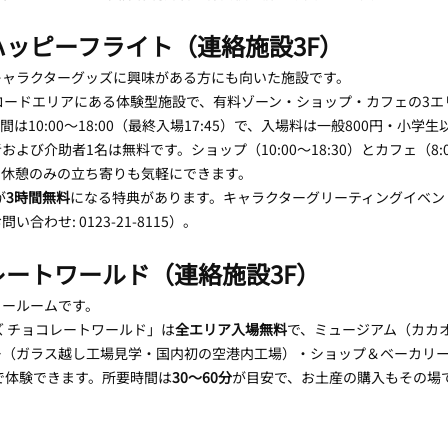
ハッピーフライト（連絡施設3F）
キャラクターグッズに興味がある方にも向いた施設です。
ロードエリアにある体験型施設で、有料ゾーン・ショップ・カフェの3エ
10:00〜18:00（最終入場17:45）で、入場料は一般800円・小学生
よび介助者1名は無料です。ショップ（10:00〜18:30）とカフェ（8:00
や休憩のみの立ち寄りも気軽にできます。
が
3時間無料
になる特典があります。キャラクターグリーティングイベントは公
わせ: 0123-21-8115）。
レートワールド（連絡施設3F）
ョールームです。
ズ チョコレートワールド」は
全エリア入場無料
で、ミュージアム（カカ
（ガラス越し工場見学・国内初の空港内工場）・ショップ＆ベーカリー
料で体験できます。所要時間は
30〜60分
が目安で、お土産の購入もその場