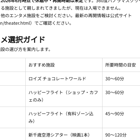
は
2026年6月時点で休館中・再開時期は未定
です。360度パノラマスク
きる施設として親しまれてきましたが、現在は入場できません。
、他のエンタメ施設をご検討ください。最新の再開情報は公式サイト
own/theater.html）でご確認ください。
タメ選択ガイド
施設の選び方を案内します。
おすすめ施設
所要時間の目安
ロイズ チョコレートワールド
30〜60分
ハッピーフライト（ショップ・カフ
30〜60分
ェのみ）
ハッピーフライト（有料ゾーン込
45〜90分
み）
新千歳空港シアター（映画1本）
90〜120分