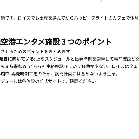
能です。ロイズでお土産を選んでからハッピーフライトのカフェで休憩
空港エンタメ施設 3 つのポイント
実させるためのポイントをまとめます。
継ぎに向いている
: 上映スケジュールと出発時刻を逆算して事前確認が必須
でも立ち寄れる
: どちらも連絡施設3Fにあり移動が少ない。ロイズは全エリア
休館中
: 再開時期未定のため、訪問計画には含めないよう注意。
ケジュールは各施設の公式サイトでご確認ください。