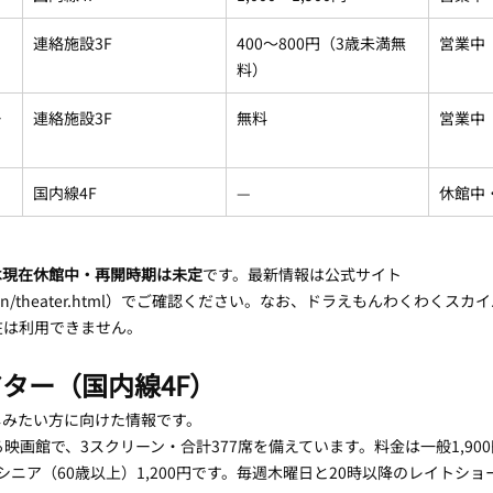
連絡施設3F
400〜800円（3歳未満無
営業中
料）
ー
連絡施設3F
無料
営業中
国内線4F
—
休館中
は現在休館中・再開時期は未定
です。最新情報は公式サイト
kytown/theater.html）でご確認ください。なお、ドラえもんわくわくスカ
在は利用できません。
ター（国内線4F）
しみたい方に向けた情報です。
映画館で、3スクリーン・合計377席を備えています。料金は一般1,900円
シニア（60歳以上）1,200円です。毎週木曜日と20時以降のレイトショー