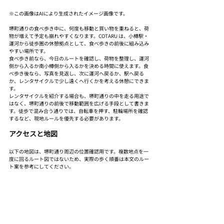
※この画像はAIにより生成されたイメージ画像です。
堺町通りの食べ歩き中に、何度も移動と買い物を重ねると、荷
物が増えて予定も崩れやすくなります。COTARU は、小樽駅・
運河から徒歩圏の休憩拠点として、食べ歩きの前後に組み込み
やすい場所です。
食べ歩き前なら、今日のルートを確認し、荷物を整理し、運河
側から入るか南小樽側から入るかを決める時間に使えます。食
べ歩き後なら、写真を見返し、次に運河へ戻るか、駅へ戻る
か、レンタサイクルで少し遠くへ行くかを考える休憩にできま
す。
レンタサイクルを紹介する場合も、堺町通りの中を走る用途で
はなく、堺町通りの前後で移動範囲を広げる手段として書きま
す。徒歩で混み合う通りでは、自転車を押す、駐輪場所を確認
するなど、現地ルールを優先する必要があります。
アクセスと地図
以下の地図は、堺町通り周辺の位置確認用です。複数地点を一
度に回るルート図ではないため、実際の歩く順番は本文のルー
ト案を参考にしてください。