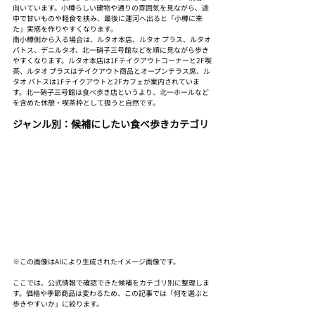
向いています。小樽らしい建物や通りの雰囲気を見ながら、途
中で甘いものや軽食を挟み、最後に運河へ出ると「小樽に来
た」実感を作りやすくなります。
南小樽側から入る場合は、ルタオ本店、ルタオ プラス、ルタオ 
パトス、デニルタオ、北一硝子三号館などを順に見ながら歩き
やすくなります。ルタオ本店は1Fテイクアウトコーナーと2F喫
茶、ルタオ プラスはテイクアウト商品とオープンテラス席、ル
タオ パトスは1Fテイクアウトと2Fカフェが案内されていま
す。北一硝子三号館は食べ歩き店というより、北一ホールなど
を含めた休憩・喫茶枠として扱うと自然です。
ジャンル別：候補にしたい食べ歩きカテゴリ
※この画像はAIにより生成されたイメージ画像です。
ここでは、公式情報で確認できた候補をカテゴリ別に整理しま
す。価格や季節商品は変わるため、この記事では「何を選ぶと
歩きやすいか」に絞ります。