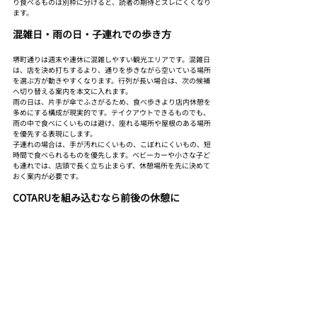
り食べるものは別枠に分けると、読者の期待とズレにくくなり
ます。
混雑日・雨の日・子連れでの歩き方
堺町通りは週末や連休に混雑しやすい観光エリアです。混雑日
は、店を決め打ちするより、通りを歩きながら空いている場所
を選ぶ方が動きやすくなります。行列が長い場合は、次の候補
へ切り替える案内を本文に入れます。
雨の日は、片手が傘でふさがるため、食べ歩きより店内休憩を
多めにする構成が現実的です。テイクアウトできるものでも、
雨の中で食べにくいものは避け、座れる場所や屋根のある場所
を優先する表現にします。
子連れの場合は、手が汚れにくいもの、こぼれにくいもの、短
時間で食べられるものを優先します。ベビーカーや小さな子ど
も連れでは、店頭で長く立ち止まらず、休憩場所を先に決めて
おく案内が必要です。
COTARUを組み込むなら前後の休憩に