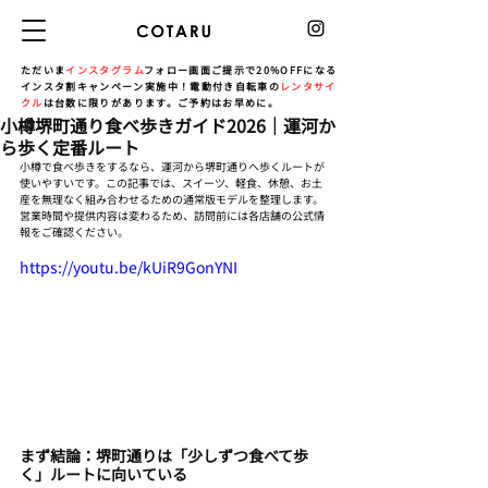
ただいま
インスタグラム
フォロー画面ご提示で20%OFFになる
インスタ割キャンペーン実施中！電動付き自転車の
レンタサイ
クル
は台数に限りがあります。ご予約はお早めに。
小樽堺町通り食べ歩きガイド2026｜運河か
ら歩く定番ルート
小樽で食べ歩きをするなら、運河から堺町通りへ歩くルートが
使いやすいです。この記事では、スイーツ、軽食、休憩、お土
産を無理なく組み合わせるための通常版モデルを整理します。
営業時間や提供内容は変わるため、訪問前には各店舗の公式情
報をご確認ください。
https://youtu.be/kUiR9GonYNI
まず結論：堺町通りは「少しずつ食べて歩
く」ルートに向いている