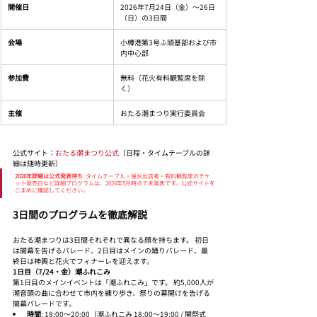
開催日
2026年7月24日（金）〜26日
（日）の3日間
会場
小樽港第3号ふ頭基部および市
内中心部
参加費
無料（花火有料観覧席を除
く）
主催
おたる潮まつり実行委員会
公式サイト：
おたる潮まつり公式
（日程・タイムテーブルの詳
細は随時更新）
2026年詳細は公式発表待ち
: タイムテーブル・屋台出店者・有料観覧席のチケ
ット発売日など詳細プログラムは、2026年5月時点で未発表です。公式サイトを
こまめに確認してください。
3日間のプログラムを徹底解説
おたる潮まつりは3日間それぞれで異なる顔を持ちます。 初日
は開幕を告げるパレード、2日目はメインの踊りパレード、最
終日は神輿と花火でフィナーレを迎えます。
1日目（7/24・金）潮ふれこみ
第1日目のメインイベントは「潮ふれこみ」です。 約5,000人が
潮音頭の曲に合わせて市内を練り歩き、祭りの幕開けを告げる
開幕パレードです。
時間
: 18:00〜20:00（潮ふれこみ 18:00〜19:00 / 開祭式 