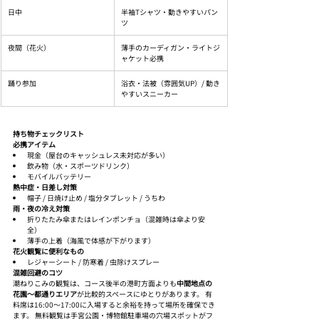
日中
半袖Tシャツ・動きやすいパン
ツ
夜間（花火）
薄手のカーディガン・ライトジ
ャケット必携
踊り参加
浴衣・法被（雰囲気UP）/ 動き
やすいスニーカー
持ち物チェックリスト
必携アイテム
現金（屋台のキャッシュレス未対応が多い）
飲み物（水・スポーツドリンク）
モバイルバッテリー
熱中症・日差し対策
帽子 / 日焼け止め / 塩分タブレット / うちわ
雨・夜の冷え対策
折りたたみ傘またはレインポンチョ（混雑時は傘より安
全）
薄手の上着（海風で体感が下がります）
花火観覧に便利なもの
レジャーシート / 防寒着 / 虫除けスプレー
混雑回避のコツ
潮ねりこみの観覧は、コース後半の港町方面よりも
中間地点の
花園〜都通りエリア
が比較的スペースにゆとりがあります。 有
料席は16:00〜17:00に入場すると余裕を持って場所を確保でき
ます。 無料観覧は手宮公園・博物館駐車場の穴場スポットがフ