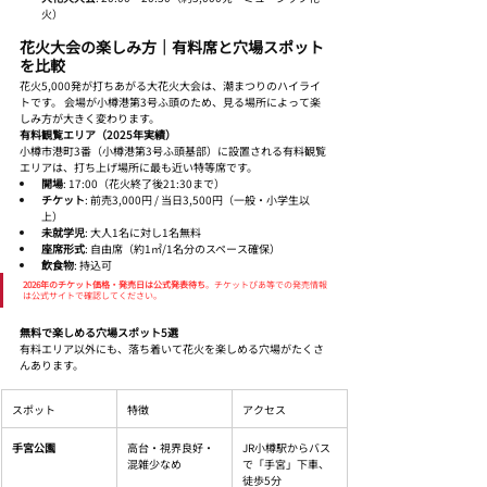
火）
花火大会の楽しみ方｜有料席と穴場スポット
を比較
花火5,000発が打ちあがる大花火大会は、潮まつりのハイライ
トです。 会場が小樽港第3号ふ頭のため、見る場所によって楽
しみ方が大きく変わります。
有料観覧エリア（2025年実績）
小樽市港町3番（小樽港第3号ふ頭基部）に設置される有料観覧
エリアは、打ち上げ場所に最も近い特等席です。
開場
: 17:00（花火終了後21:30まで）
チケット
: 前売3,000円 / 当日3,500円（一般・小学生以
上）
未就学児
: 大人1名に対し1名無料
座席形式
: 自由席（約1㎡/1名分のスペース確保）
飲食物
: 持込可
2026年のチケット価格・発売日は公式発表待ち
。チケットぴあ等での発売情報
は公式サイトで確認してください。
無料で楽しめる穴場スポット5選
有料エリア以外にも、落ち着いて花火を楽しめる穴場がたくさ
んあります。
スポット
特徴
アクセス
手宮公園
高台・視界良好・
JR小樽駅からバス
混雑少なめ
で「手宮」下車、
徒歩5分