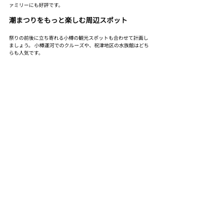
ァミリーにも好評です。
潮まつりをもっと楽しむ周辺スポット
祭りの前後に立ち寄れる小樽の観光スポットも合わせて計画し
ましょう。 小樽運河でのクルーズや、祝津地区の水族館はどち
らも人気です。
※この画像はAIにより生成されました