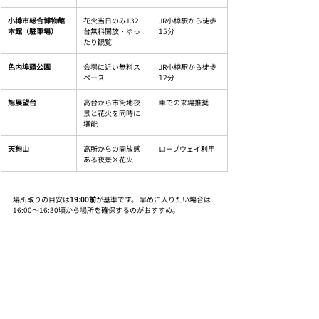
小樽市総合博物館
花火当日のみ132
JR小樽駅から徒歩
本館（駐車場）
台無料開放・ゆっ
15分
たり観覧
色内埠頭公園
会場に近い無料ス
JR小樽駅から徒歩
ペース
12分
旭展望台
高台から市街地夜
車での来場推奨
景と花火を同時に
堪能
天狗山
高所からの開放感
ロープウェイ利用
ある夜景×花火
場所取りの目安は
19:00前
が基準です。 早めに入りたい場合は
16:00〜16:30頃から場所を確保するのがおすすめ。