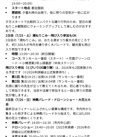
19:00〜20:00）
スタート地点
: 都会館前
雰囲気
: 夕暮れ時の出発で、街に祭りの空気が一気に広が
ります
夕方スタートで比較的コンパクトな踊り行列のため、翌日の潮
ねりこみ観覧前にウォーミングアップとして楽しむのがおすす
めです。
2日目（7/25・土）潮ねりこみ—飛び入り参加もOK
2日目の「潮ねりこみ」は、おたる潮まつり最大の見どころで
す。 約7,500人が市内を練り歩く大パレードで、観光客も飛び
入り参加できます。
時間
: 13:00〜20:30（終日開催）
コース
: サンモール一番街（スタート）→ 花園グリーンロ
ード → 小樽港第3号ふ頭基部（中央ステージ）
飛び入り参加（とびいりDE踊り隊）
は、2026年も2回実施され
る予定です（※2026年詳細は公式発表待ち）。
第1回
: 集合14:25 / 出発14:35頃（サンモール一番街）
第2回
: 集合18:00 / 出発18:04頃（サンモール一番街）
先頭に踊りの先生が立って教えてくれるため、初心者でも安心
して参加できます。 浴衣や法被で参加すると一段と祭りの雰囲
気が増しますよ。
3日目（7/26・日）神輿パレード・ドローンショー・大花火大
会
最終日はフィナーレにふさわしい豪華な構成です。 市内外から
集まった担ぎ手による神輿パレードから始まり、夜には5,000
発の花火で締めくくります。
神輿パレード
: 14:00〜16:30（市内中心部）
ドローンショー
: 19:40〜20:00（2025年実績・2026年の
詳細は公式発表待ち）
大花火大会
: 20:00〜20:30（約5,000発・ミュージック花