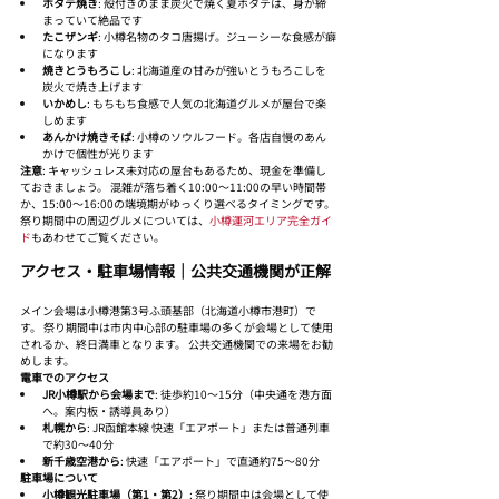
ホタテ焼き
: 殻付きのまま炭火で焼く夏ホタテは、身が締
まっていて絶品です
たこザンギ
: 小樽名物のタコ唐揚げ。ジューシーな食感が癖
になります
焼きとうもろこし
: 北海道産の甘みが強いとうもろこしを
炭火で焼き上げます
いかめし
: もちもち食感で人気の北海道グルメが屋台で楽
しめます
あんかけ焼きそば
: 小樽のソウルフード。各店自慢のあん
かけで個性が光ります
注意
: キャッシュレス未対応の屋台もあるため、現金を準備し
ておきましょう。 混雑が落ち着く10:00〜11:00の早い時間帯
か、15:00〜16:00の端境期がゆっくり選べるタイミングです。
祭り期間中の周辺グルメについては、
小樽運河エリア完全ガイ
ド
もあわせてご覧ください。
アクセス・駐車場情報｜公共交通機関が正解
メイン会場は小樽港第3号ふ頭基部（北海道小樽市港町）で
す。 祭り期間中は市内中心部の駐車場の多くが会場として使用
されるか、終日満車となります。 公共交通機関での来場をお勧
めします。
電車でのアクセス
JR小樽駅から会場まで
: 徒歩約10〜15分（中央通を港方面
へ。案内板・誘導員あり）
札幌から
: JR函館本線 快速「エアポート」または普通列車
で約30〜40分
新千歳空港から
: 快速「エアポート」で直通約75〜80分
駐車場について
小樽観光駐車場（第1・第2）
: 祭り期間中は会場として使