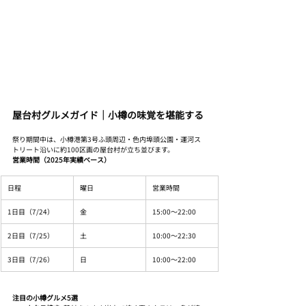
屋台村グルメガイド｜小樽の味覚を堪能する
祭り期間中は、小樽港第3号ふ頭周辺・色内埠頭公園・運河ス
トリート沿いに約100区画の屋台村が立ち並びます。
営業時間（2025年実績ベース）
日程
曜日
営業時間
1日目（7/24）
金
15:00〜22:00
2日目（7/25）
土
10:00〜22:30
3日目（7/26）
日
10:00〜22:00
注目の小樽グルメ5選