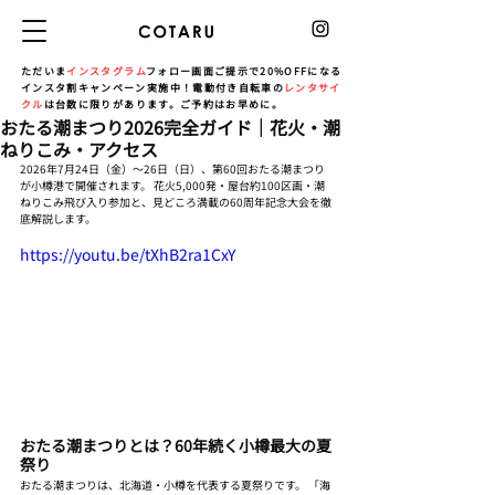
ただいま
インスタグラム
フォロー画面ご提示で20%OFFになる
インスタ割キャンペーン実施中！電動付き自転車の
レンタサイ
クル
は台数に限りがあります。ご予約はお早めに。
おたる潮まつり2026完全ガイド｜花火・潮
ねりこみ・アクセス
2026年7月24日（金）〜26日（日）、第60回おたる潮まつり
が小樽港で開催されます。 花火5,000発・屋台約100区画・潮
ねりこみ飛び入り参加と、見どころ満載の60周年記念大会を徹
底解説します。
https://youtu.be/tXhB2ra1CxY
おたる潮まつりとは？60年続く小樽最大の夏
祭り
おたる潮まつりは、北海道・小樽を代表する夏祭りです。 「海