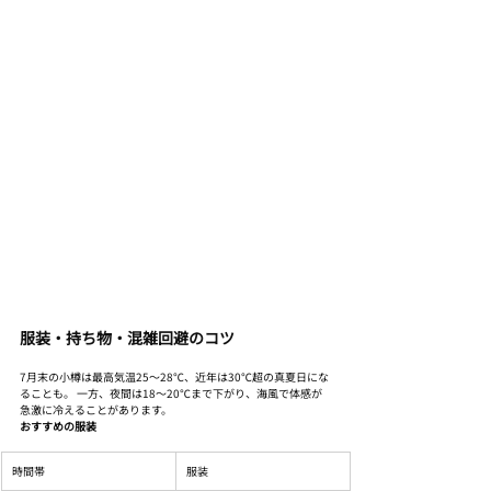
服装・持ち物・混雑回避のコツ
7月末の小樽は最高気温25〜28℃、近年は30℃超の真夏日にな
ることも。 一方、夜間は18〜20℃まで下がり、海風で体感が
急激に冷えることがあります。
おすすめの服装
時間帯
服装