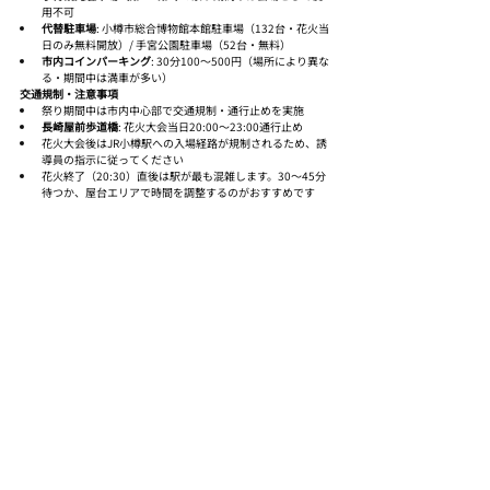
用不可
代替駐車場
: 小樽市総合博物館本館駐車場（132台・花火当
日のみ無料開放）/ 手宮公園駐車場（52台・無料）
市内コインパーキング
: 30分100〜500円（場所により異な
る・期間中は満車が多い）
交通規制・注意事項
祭り期間中は市内中心部で交通規制・通行止めを実施
長崎屋前歩道橋
: 花火大会当日20:00〜23:00通行止め
花火大会後はJR小樽駅への入場経路が規制されるため、誘
導員の指示に従ってください
花火終了（20:30）直後は駅が最も混雑します。30〜45分
待つか、屋台エリアで時間を調整するのがおすすめです