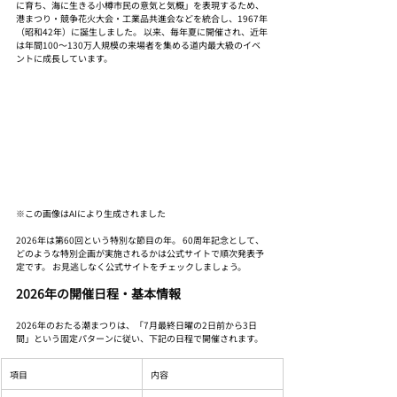
に育ち、海に生きる小樽市民の意気と気概」を表現するため、
港まつり・競争花火大会・工業品共進会などを統合し、1967年
（昭和42年）に誕生しました。 以来、毎年夏に開催され、近年
は年間100〜130万人規模の来場者を集める道内最大級のイベ
ントに成長しています。
※この画像はAIにより生成されました
2026年は第60回という特別な節目の年。 60周年記念として、
どのような特別企画が実施されるかは公式サイトで順次発表予
定です。 お見逃しなく公式サイトをチェックしましょう。
2026年の開催日程・基本情報
2026年のおたる潮まつりは、「7月最終日曜の2日前から3日
間」という固定パターンに従い、下記の日程で開催されます。
項目
内容