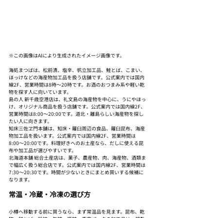
※この画像はAIにより生成されたイメージ画像です。
海処まつばは、松前漬、塩辛、帆立加工品、鮭とば、こまい、
ほっけなどの海産物加工品を扱う店舗です。公式案内では国内
線2F、営業時間は8時〜20時です。お酒のおつまみ系や軽い乾
物を探す人に向いています。
島の人 新千歳空港店は、礼文島の海産物を中心に、うにやほっ
け、オリジナル商品を扱う店舗です。公式案内では国内線2F、
営業時間は8:00〜20:00です。道北・離島らしい海産物を探し
たい人に向きます。
知床三佐ヱ門本舗は、知床・羅臼周辺の食品、羅臼昆布、海産
物加工品を扱います。公式案内では国内線2F、営業時間は
8:00〜20:00です。料理好きへのお土産なら、だしに使える昆
布や加工品が選びやすいです。
北海道本舗 総合土産店は、菓子、農産物、肉、海産物、酒類ま
で幅広く扱う総合店です。公式案内では国内線2F、営業時間は
7:30〜20:30です。時間が少ないときにまとめ買いする候補に
なります。
常温・冷蔵・冷凍の選び方
小樽へ移動する前に買うなら、まず常温品を見ます。昆布、乾