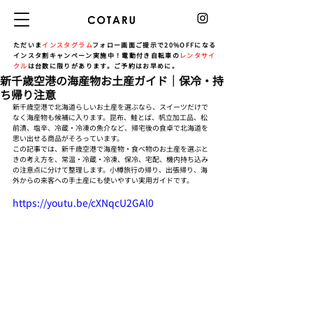
ただいま
インスタグラム
フォロー画面ご提示で20%OFFになる
インスタ割キャンペーン実施中！電動付き自転車の
レンタサイ
クル
は台数に限りがあります。ご予約はお早めに。
新千歳空港の海産物お土産ガイド｜保冷・持
ち帰り注意
新千歳空港で北海道らしいお土産を選ぶなら、スイーツだけで
なく海産物も候補に入ります。昆布、鮭とば、帆立加工品、松
前漬、塩辛、冷蔵・冷凍の魚介など、帰宅後の食卓で北海道を
思い出せる商品がそろっています。
この記事では、新千歳空港で海産物・食べ物のお土産を選ぶと
きの考え方を、常温・冷蔵・冷凍、保冷、宅配、機内持ち込み
の注意点に分けて整理します。小樽旅行の帰り、出張帰り、海
外からの来客への手土産にも使いやすい実用ガイドです。
https://youtu.be/cXNqcU2GAl0