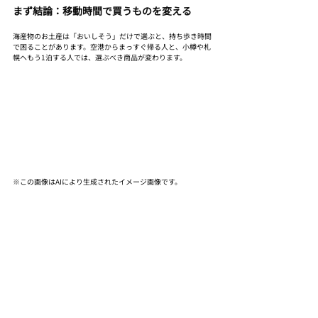
まず結論：移動時間で買うものを変える
海産物のお土産は「おいしそう」だけで選ぶと、持ち歩き時間
で困ることがあります。空港からまっすぐ帰る人と、小樽や札
幌へもう1泊する人では、選ぶべき商品が変わります。
※この画像はAIにより生成されたイメージ画像です。