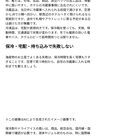
物、鮭とば、珍味、缶詰、瓶詰、真空パックの加工品は、移動
中に扱いやすく、ホテルの冷蔵庫事情に左右されにくいです。
冷蔵品は、当日中に冷蔵庫へ入れられる前提で選びます。空港
からJRで小樽へ向かい、駅周辺のホテルへすぐ預けられるなら
現実的ですが、途中で札幌やアウトレットに寄る予定がある日
は避けた方が無難です。
冷凍品は、宅配か直帰向きです。保冷箱を使っても、天候、移
動時間、交通遅延で状態が変わります。冬でも暖房の効いた電
車やバス、ホテルロビーで長時間持つとは限りません。
保冷・宅配・持ち込みで失敗しない
海産物のお土産でよくある失敗は、保冷時間を長く見積もりす
ぎることです。空港で買う時刻から、自宅の冷蔵庫に入れる時
刻までを数えましょう。
※この画像はAIにより生成されたイメージ画像です。
保冷剤やドライアイスの扱いは、商品、航空会社、国内線・国
際線で確認が必要です。液体やジェル状のものは、特に国際線