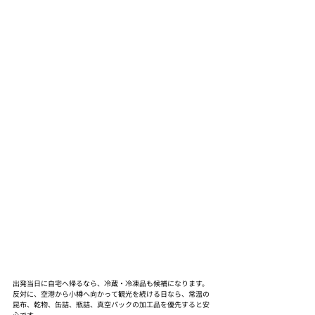
出発当日に自宅へ帰るなら、冷蔵・冷凍品も候補になります。
反対に、空港から小樽へ向かって観光を続ける日なら、常温の
昆布、乾物、缶詰、瓶詰、真空パックの加工品を優先すると安
心です。