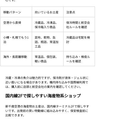
移動パターン
向いているお土産
注意点
空港から直帰
冷蔵品、冷凍品、
保冷時間と航空会
保冷箱入り商品
社ルールを確認
小樽・札幌でもう1
昆布、乾物、缶
冷蔵品は宅配を検
泊
詰、瓶詰、常温加
討
工品
海外・長距離移動
常温品、個包装、
持ち込み・検疫ル
軽い商品
ールを確認
冷蔵・冷凍の魚介は魅力的ですが、保冷剤が液体・ジェル状に
近い扱いになる場合があります。機内持ち込みや国際線利用で
は、購入前に店頭と航空会社の案内を確認してください。
国内線2Fで探しやすい海産物系ショップ
新千歳空港の海産物お土産は、国内線ターミナル2Fで探しやす
いです。出発前の買い物動線に組み込みやすく、保安検査前に
比較できます。