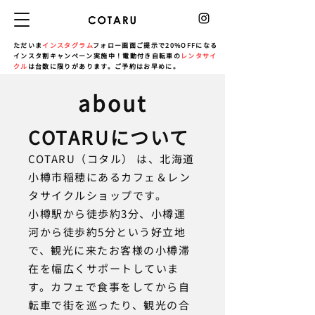
ただいま
インスタグラム
フォロー画面ご提示で20%OFFになる
インスタ割キャンペーン実施中！電動付き自転車の
レンタサイ
クル
は台数に限りがあります。ご予約はお早めに。
about
COTARUについて
COTARU（コタル） は、北海道
小樽市稲穂にあるカフェ＆レン
タサイクルショップです。
小樽駅から徒歩約3分、小樽運
河から徒歩約5分という好立地
で、観光に来たお客様の小樽滞
在を幅広くサポートしていま
す。カフェで食事をしてから自
転車で街を巡ったり、観光の合