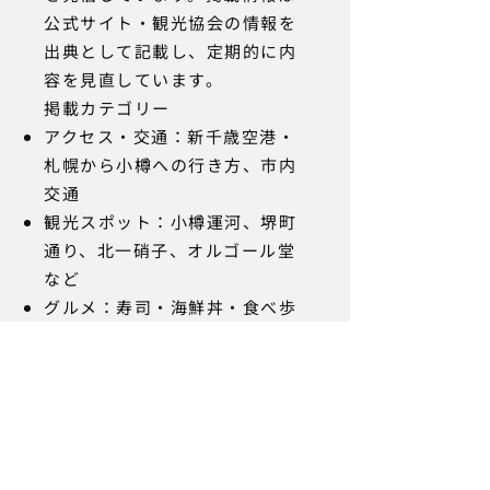
公式サイト・観光協会の情報を
出典として記載し、定期的に内
容を見直しています。
掲載カテゴリー
アクセス・交通：新千歳空港・
札幌から小樽への行き方、市内
交通
観光スポット：小樽運河、堺町
通り、北一硝子、オルゴール堂
など
グルメ：寿司・海鮮丼・食べ歩
きスイーツ
体験：ガラス工芸・オルゴール
手作りなど
モデルコース：半日・1日・2泊
3日など旅行スタイル別プラン